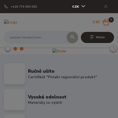
CZK
+420 774 062 005
0
0 Kč
Menu
Ručně ušito
Certifikát "Polabí regionální produkt"
Vysoká odolnost
Materiály co výdrží