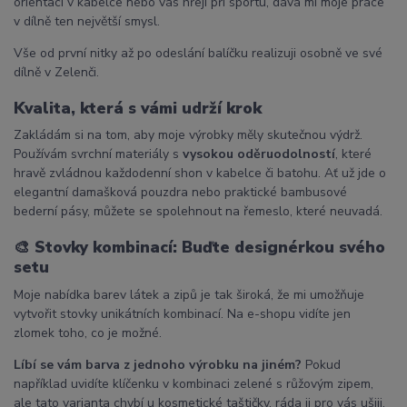
orientaci v kabelce nebo vás hřejí při sportu, dává mi moje práce
v dílně ten největší smysl.
Vše od první nitky až po odeslání balíčku realizuji osobně ve své
dílně v Zelenči.
Kvalita, která s vámi udrží krok
Zakládám si na tom, aby moje výrobky měly skutečnou výdrž.
Používám svrchní materiály s
vysokou oděruodolností
, které
hravě zvládnou každodenní shon v kabelce či batohu. Ať už jde o
elegantní damašková pouzdra nebo praktické bambusové
bederní pásy, můžete se spolehnout na řemeslo, které neuvadá.
🎨
Stovky kombinací: Buďte designérkou svého
setu
Moje nabídka barev látek a zipů je tak široká, že mi umožňuje
vytvořit stovky unikátních kombinací. Na e-shopu vidíte jen
zlomek toho, co je možné.
Líbí se vám barva z jednoho výrobku na jiném?
Pokud
například uvidíte klíčenku v kombinaci zelené s růžovým zipem,
ale tato varianta chybí u kosmetické taštičky, ráda ji pro vás ušiji.