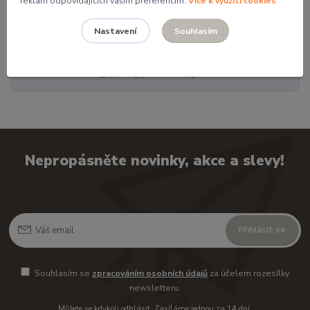
reklam odpovídajících vašim preferencím.
Více k využití cookies
Potřebujete poradit?
Souhlasím
Nastavení
Mgr. Pavlína Kordíková
+420 774 062 005
pavla@pocketdesign.cz
Nepropásněte novinky, akce a slevy!
Přihlásit se
Souhlasím se
zpracováním osobních údajů
za účelem rozesílky
newsletteru.
Můžete se kdykoli odhlásit. Zasíláme jednou za 14 dní.