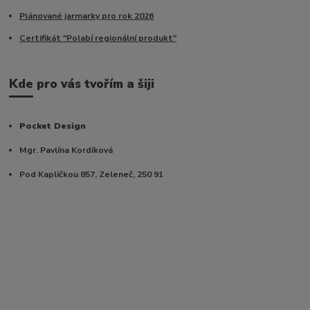
Plánované jarmarky pro rok 2026
Certifikát "Polabí regionální produkt"
Kde pro vás tvořím a šiji
Pocket Design
Mgr. Pavlína Kordíková
Pod Kapličkou 857, Zeleneč, 250 91