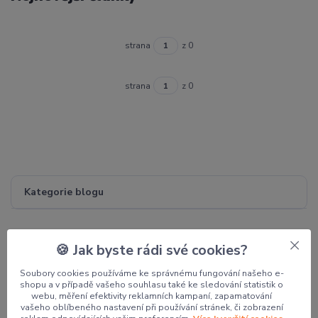
strana
z 0
strana
z 0
Kategorie blogu
🍪 Jak byste rádi své cookies?
Štítky blogu
Soubory cookies používáme ke správnému fungování našeho e-
shopu a v případě vašeho souhlasu také ke sledování statistik o
webu, měření efektivity reklamních kampaní, zapamatování
vašeho oblíbeného nastavení při používání stránek, či zobrazení