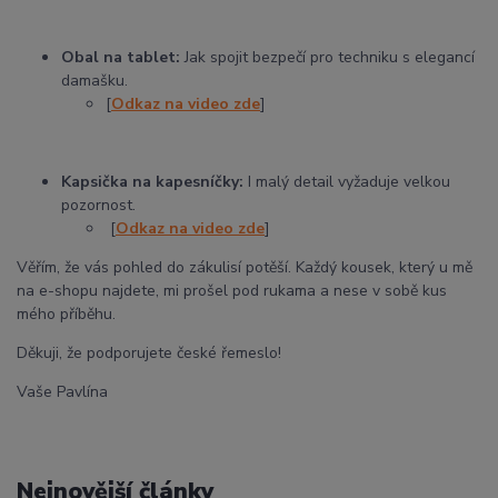
Obal na tablet:
Jak spojit bezpečí pro techniku s elegancí
damašku.
[
Odkaz na video zde
]
Kapsička na kapesníčky:
I malý detail vyžaduje velkou
pozornost.
[
Odkaz na video zde
]
Věřím, že vás pohled do zákulisí potěší. Každý kousek, který u mě
na e-shopu najdete, mi prošel pod rukama a nese v sobě kus
mého příběhu.
Děkuji, že podporujete české řemeslo!
Vaše Pavlína
Nejnovější články