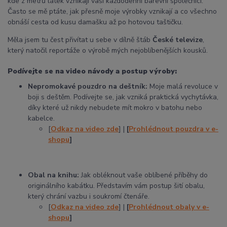
kde z metrů látek vznikají vaši každodenní barevní společníci.
Často se mě ptáte, jak přesně moje výrobky vznikají a co všechno
obnáší cesta od kusu damašku až po hotovou taštičku.
Měla jsem tu čest přivítat u sebe v dílně štáb
České televize
,
který natočil reportáže o výrobě mých nejoblíbenějších kousků.
Podívejte se na video návody a postup výroby:
Nepromokavé pouzdro na deštník:
Moje malá revoluce v
boji s deštěm. Podívejte se, jak vzniká praktická vychytávka,
díky které už nikdy nebudete mít mokro v batohu nebo
kabelce.
[
Odkaz na video zde
] |
[
Prohlédnout pouzdra v e-
shopu
]
Obal na knihu:
Jak obléknout vaše oblíbené příběhy do
originálního kabátku. Představím vám postup šití obalu,
který chrání vazbu i soukromí čtenáře.
[
Odkaz na video zde
] |
[
Prohlédnout obaly v e-
shopu
]