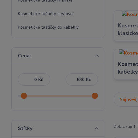
Kosmetické taštičky hranaté
Kosmetické taštičky cestovní
Kosmeti
Kosmetické taštičky do kabelky
klasick
Cena:
Kosmeti
kabelky
Kč
Kč
Nejnověj
Zobrazuji 1-
Štítky