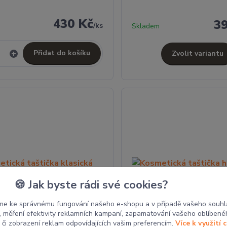
430 Kč
3
/
ks
Skladem
Přidat do košíku
Zvolit variantu
🍪 Jak byste rádi své cookies?
me ke správnému fungování našeho e-shopu a v případě vašeho souhl
u, měření efektivity reklamních kampaní, zapamatování vašeho oblíbené
, či zobrazení reklam odpovídajících vašim preferencím.
Více k využití 