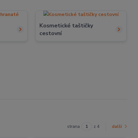
Kosmetické taštičky
cestovní
strana
z 4
další