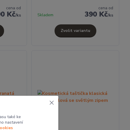
cena od
cena od
90 Kč
390 Kč
Skladem
/
ks
/
ks
Zvolit variantu
asu také ke
ho nastavení
cookies