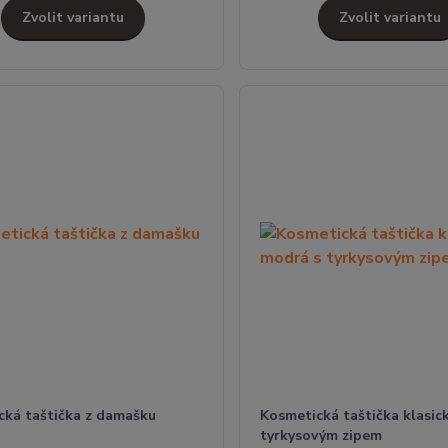
Zvolit variantu
Zvolit variantu
cká taštička z damašku
Kosmetická taštička klasic
tyrkysovým zipem