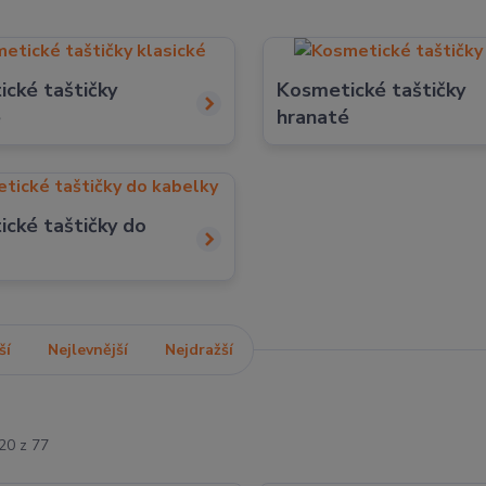
cké taštičky
Kosmetické taštičky
é
hranaté
cké taštičky do
ší
Nejlevnější
Nejdražší
20 z 77