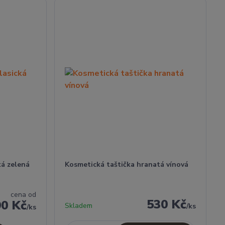
ká zelená
Kosmetická taštička hranatá vínová
cena od
530 Kč
90 Kč
Skladem
/
ks
/
ks