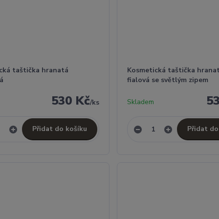
cká taštička hranatá
Kosmetická taštička hrana
vá
fialová se světlým zipem
530 Kč
5
Skladem
/
ks
Přidat do košíku
Přidat do