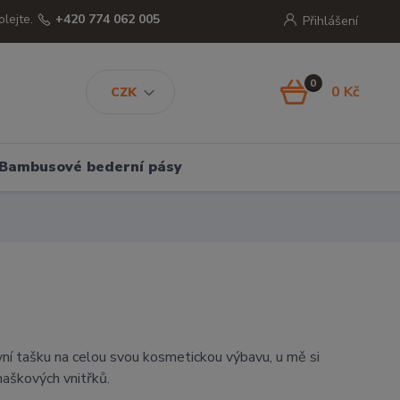
olejte.
+420 774 062 005
Přihlášení
0
0 Kč
CZK
Bambusové bederní pásy
ní tašku na celou svou kosmetickou výbavu, u mě si
maškových vnitřků.