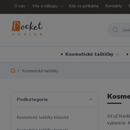
O nás
Vše o nákupu
Kde se potkáme
Kontakty
Kosmetické taštičky
Kosmetické taštičky
Kosmet
Podkategorie
Ať už hled
Kosmetické taštičky klasické
vyberete. K