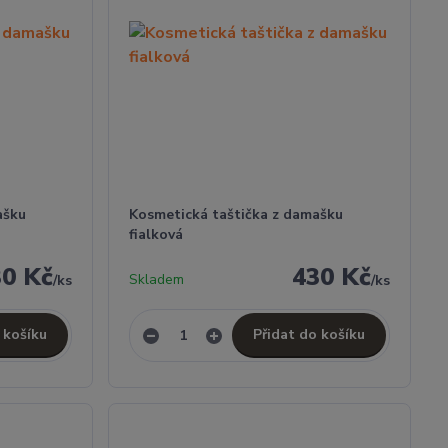
ašku
Kosmetická taštička z damašku
fialková
30 Kč
430 Kč
Skladem
/
ks
/
ks
 košíku
Přidat do košíku