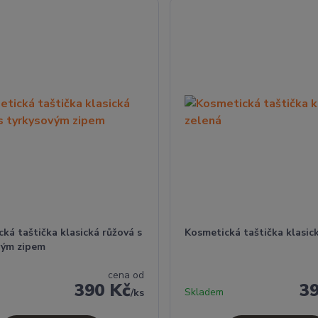
ká taštička klasická růžová s
Kosmetická taštička klasic
vým zipem
cena od
390 Kč
3
Skladem
/
ks