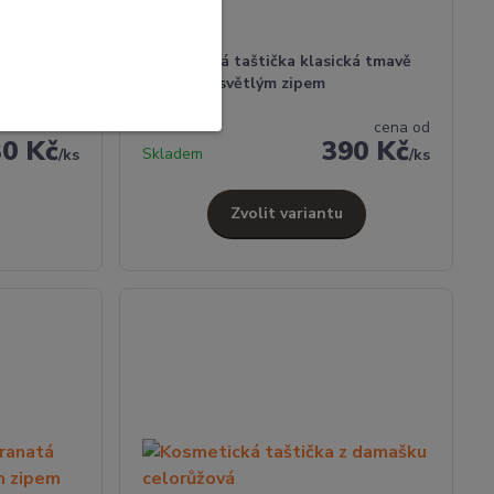
á světle
Kosmetická taštička klasická tmavě
fialová se světlým zipem
cena od
30 Kč
390 Kč
Skladem
/
ks
/
ks
Zvolit variantu