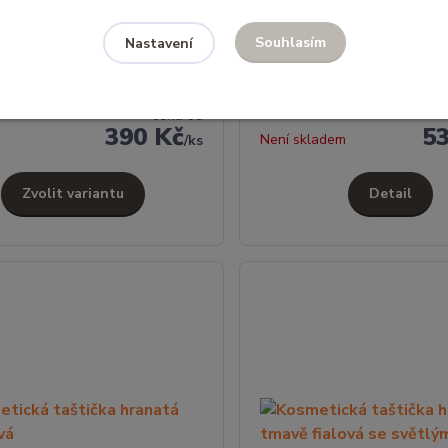
Souhlasím
Nastavení
ká taštička klasická světle
Kosmetická taštička hranat
se zeleným zipem
fialová s tmavým zipem
cena od
390 Kč
5
Není skladem
/
ks
Zvolit variantu
Detail