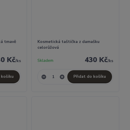
tá tmavě
Kosmetická taštička z damašku
celorůžová
30 Kč
430 Kč
Skladem
/
ks
/
ks
 košíku
Přidat do košíku