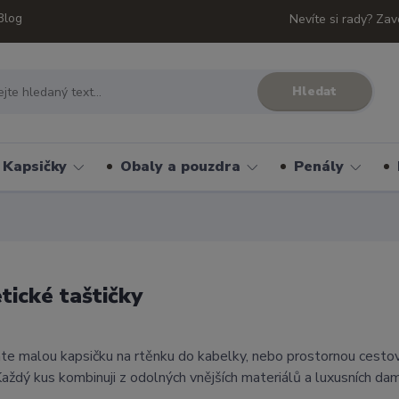
Blog
Nevíte si rady? Zav
Hledat
Kapsičky
Obaly a pouzdra
Penály
ické taštičky
áte malou kapsičku na rtěnku do kabelky, nebo prostornou cestov
aždý kus kombinuji z odolných vnějších materiálů a luxusních da