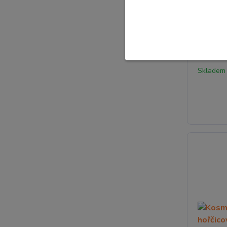
Kosmetic
fialová 
Skladem