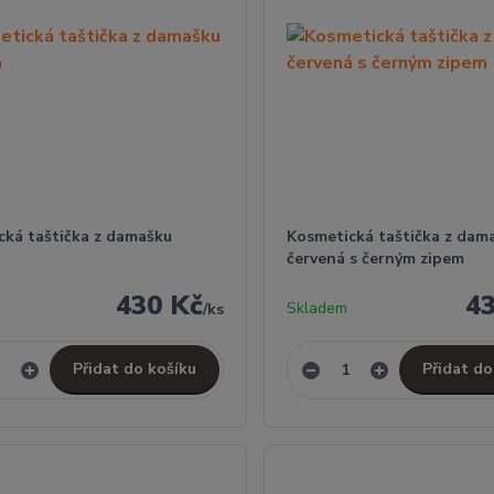
cká taštička z damašku
Kosmetická taštička z dam
červená s černým zipem
430 Kč
4
Skladem
/
ks
Přidat do košíku
Přidat do