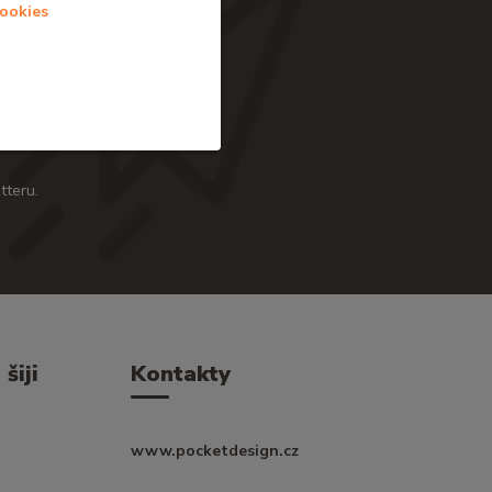
cookies
t se
tteru.
šiji
Kontakty
www.pocketdesign.cz