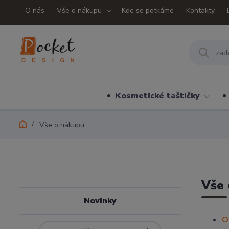
O nás
Vše o nákupu
Kde se potkáme
Kontakty
Kosmetické taštičky
Vše o nákupu
Vše 
Novinky
O