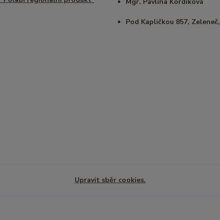
Mgr. Pavlína Kordíková
Pod Kapličkou 857, Zeleneč,
Upravit sběr cookies.