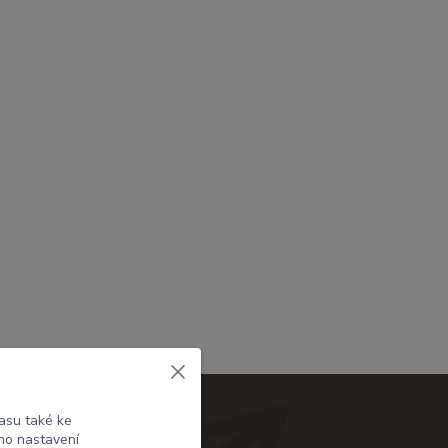
asu také ke
ho nastavení