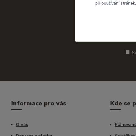
při používání stránek
S
Informace pro vás
Kde se 
O nás
Plánované
Doprava a platba
Certifikát