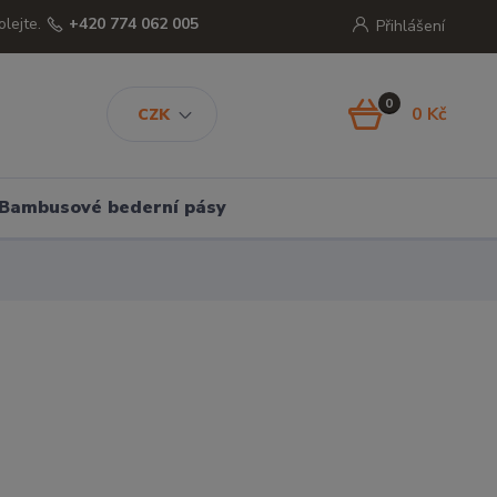
olejte.
+420 774 062 005
Přihlášení
0
0 Kč
CZK
Bambusové bederní pásy