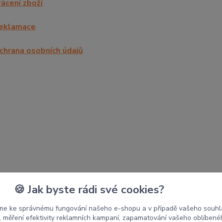
rácení zboží
eklamace
chrana osobních údajů
🍪 Jak byste rádi své cookies?
me ke správnému fungování našeho e-shopu a v případě vašeho souhl
Nepropásněte novinky, akce a slevy!
u, měření efektivity reklamních kampaní, zapamatování vašeho oblíbené