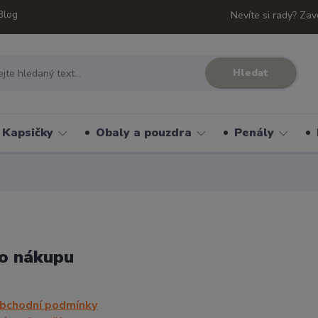
Blog
Nevíte si rady? Zav
Hledat
Kapsičky
Obaly a pouzdra
Penály
o nákupu
bchodní podmínky