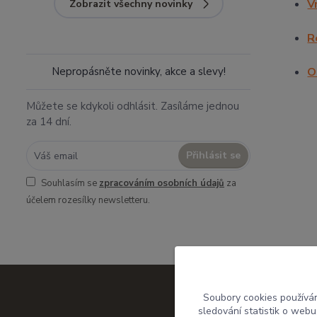
V
Zobrazit všechny novinky
R
Nepropásněte novinky, akce a slevy!
O
Můžete se kdykoli odhlásit. Zasíláme jednou
za 14 dní.
Přihlásit se
Souhlasím se
zpracováním osobních údajů
za
účelem rozesílky newsletteru.
Soubory cookies používá
sledování statistik o web