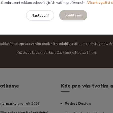
, či zobrazení reklam odpovídajících vašim preferencím.
Více k využití 
Souhlasím
Nastavení
Přihlási
ouhlasím se
zpracováním osobních údajů
za účelem rozesílky newsle
Můžete se kdykoli odhlásit. Zasíláme jednou za 14 dní.
potkáme
Kde pro vás tvořím a 
 jarmarky pro rok 2026
Pocket Design
 "Polabí regionální produkt"