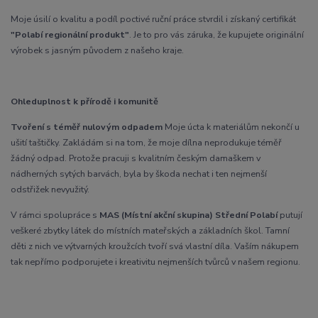
Moje úsilí o kvalitu a podíl poctivé ruční práce stvrdil i získaný certifikát
"Polabí regionální produkt"
. Je to pro vás záruka, že kupujete originální
výrobek s jasným původem z našeho kraje.
Ohleduplnost k přírodě i komunitě
Tvoření s téměř nulovým odpadem
Moje úcta k materiálům nekončí u
ušití taštičky. Zakládám si na tom, že moje dílna neprodukuje téměř
žádný odpad. Protože pracuji s kvalitním českým damaškem v
nádherných sytých barvách, byla by škoda nechat i ten nejmenší
odstřižek nevyužitý.
V rámci spolupráce s
MAS (Místní akční skupina) Střední Polabí
putují
veškeré zbytky látek do místních mateřských a základních škol. Tamní
děti z nich ve výtvarných kroužcích tvoří svá vlastní díla. Vaším nákupem
tak nepřímo podporujete i kreativitu nejmenších tvůrců v našem regionu.