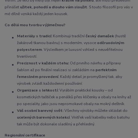
Věřím, že věci by měly být nejen
krásné na pohled
, ale musí především
přinášet
užitek, pohodlí a dlouho vám sloužit
. S touto filozofií pro vás v
mé dílně vzniká každý jeden kousek.
Co dělá mou tvorbu výjimečnou?
Materiály s tradicí:
Kombinuji tradiční
český damašek
(hustě
žakárově tkanou bavlnu) s moderním, vysoce
oděruodolným
polyesterem
. Výsledkem je luxusní vzhled s neuvěřitelnou
trvanlivostí.
Preciznost v každém stehu:
Od prvního návrhu a přípravy
šablon až po finální realizaci si zakládám na
perfektním
řemeslném provedení
. Každý detail je promyšlený tak, aby
výrobek zvládl každodenní používání.
Organizace s lehkostí:
Vyrábím praktické kousky – od
kosmetických taštiček a penálků přes klíčenky a obaly na knihy až
po speciality, jako jsou nepromokavé obaly na mokrý deštník.
Váš osobní barevný svět:
Všechny výrobky můžete skládat do
ucelených barevných kolekcí
. Vnitřek vaší kabelky nebo batohu
tak může být dokonale sladěný a přehledný.
Regionální certifikace