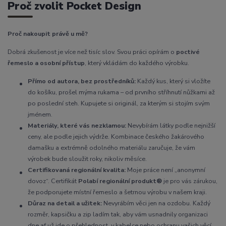
Proč zvolit Pocket Design
Proč nakoupit právě u mě?
Dobrá zkušenost je více než tisíc slov. Svou práci opírám o
poctivé
řemeslo a osobní přístup
, který vkládám do každého výrobku.
Přímo od autora, bez prostředníků:
Každý kus, který si vložíte
do košíku, prošel mýma rukama – od prvního stříhnutí nůžkami až
po poslední steh. Kupujete si originál, za kterým si stojím svým
jménem.
Materiály, které vás nezklamou:
Nevybírám látky podle nejnižší
ceny, ale podle jejich výdrže. Kombinace českého žakárového
damašku a extrémně odolného materiálu zaručuje, že vám
výrobek bude sloužit roky, nikoliv měsíce.
Certifikovaná regionální kvalita:
Moje práce není „anonymní
dovoz“. Certifikát
Polabí regionální produkt®
je pro vás zárukou,
že podporujete místní řemeslo a šetrnou výrobu v našem kraji.
Důraz na detail a užitek:
Nevyrábím věci jen na ozdobu. Každý
rozměr, kapsičku a zip ladím tak, aby vám usnadnily organizaci
dne ať už jde o přehlednost v kabelce nebo ochranu vašich věcí. .