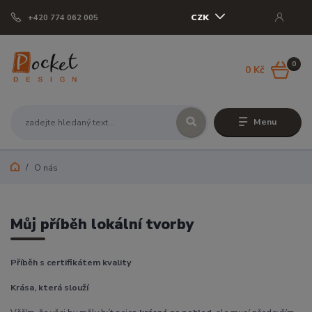
CZK
+420 774 062 005
0
0 Kč
Menu
O nás
Můj příběh lokální tvorby
Příběh s certifikátem kvality
Krása, která slouží