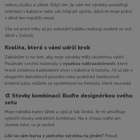
velkou službu a užitek. Když vím, že vám mé výrobky usnadňují
orientaci v kabelce nebo vás hřejí při sportu, dává mi moje práce
v dílně ten největší smysl.
Vše od první nitky až po odeslání balíčku realizuji osobně ve své
dílně v Zelenči.
Kvalita, která s vámi udrží krok
Zakládám si na tom, aby moje výrobky měly skutečnou výdrž.
Používám svrchní materiály s
vysokou oděruodolností
, které
hravě zvládnou každodenní shon v kabelce či batohu. Ať už jde o
elegantní damašková pouzdra nebo praktické bambusové
bederní pásy, můžete se spolehnout na řemeslo, které neuvadá.
🎨
Stovky kombinací: Buďte designérkou svého
setu
Moje nabídka barev látek a zipů je tak široká, že mi umožňuje
vytvořit stovky unikátních kombinací. Na e-shopu vidíte jen
zlomek toho, co je možné.
Líbí se vám barva z jednoho výrobku na jiném?
Pokud