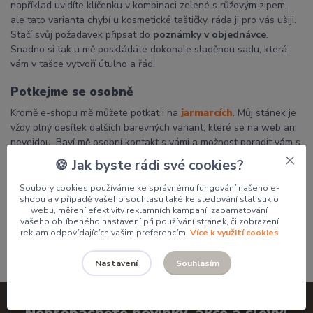
například uvidíte klíčenku v kombinaci zelené s růžovým zipem,
ale tato varianta chybí u kosmetické taštičky, ráda ji pro vás ušiji.
Stačí svůj požadavek připsat do
poznámky v objednávce
.
Snadno si tak u mě poskládáte dokonale sladěnou sadu, která
vám v tašce vytvoří útulno a řád.
Potkejme se osobně
Kromě e-shopu mě můžete potkat i na
jarmarcích
. Můj stánek je
vždy plný desítek dalších barevných variant, které se na web ani
nevejdou. Baví mě osobní kontakt s vámi a možnost poradit vám s
výběrem přímo na místě.
🍪 Jak byste rádi své cookies?
Děkuji, že podporujete poctivou českou tvorbu a dáváte mým
Soubory cookies používáme ke správnému fungování našeho e-
výrobkům domov.
shopu a v případě vašeho souhlasu také ke sledování statistik o
webu, měření efektivity reklamních kampaní, zapamatování
Pavlína
vašeho oblíbeného nastavení při používání stránek, či zobrazení
reklam odpovídajících vašim preferencím.
Více k využití cookies
Souhlasím
Nastavení