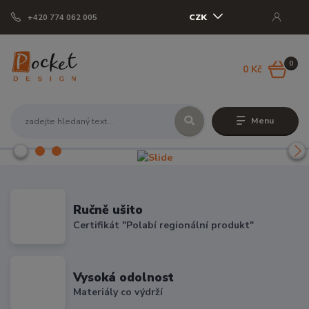
CZK
+420 774 062 005
0
0 Kč
Menu
Ručně ušito
Certifikát "Polabí regionální produkt"
Vysoká odolnost
Materiály co výdrží