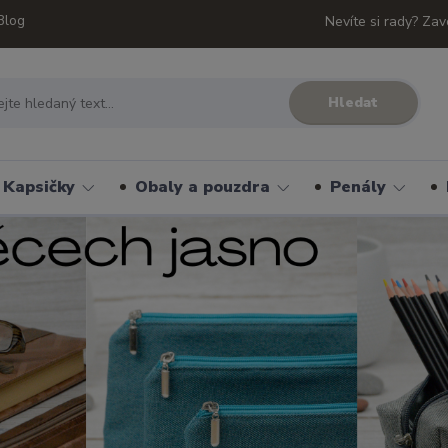
Blog
Nevíte si rady? Zav
Hledat
Kapsičky
Obaly a pouzdra
Penály