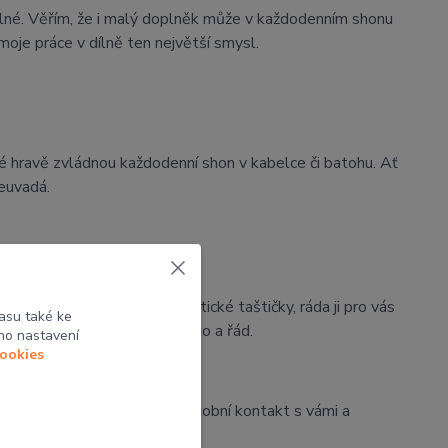
lné. Věřím, že i malý doplněk může v každodenním shonu
moje práce v dílně ten největší smysl.
ré hravě zvládnou každodenní shon v kabelce či batohu. Ať
euvadá.
omek toho, co je možné.
tato varianta chybí u kosmetické taštičky, ráda ji pro vás
asu také ke
rá vám v tašce vytvoří útulno a řád.
ho nastavení
cookies
a web ani nevejdou. Baví mě osobní kontakt s vámi a