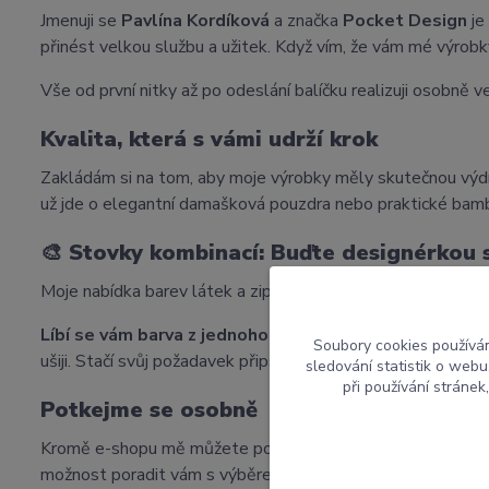
Jmenuji se
Pavlína Kordíková
a značka
Pocket Design
je
přinést velkou službu a užitek. Když vím, že vám mé výrobky
Vše od první nitky až po odeslání balíčku realizuji osobně ve
Kvalita, která s vámi udrží krok
Zakládám si na tom, aby moje výrobky měly skutečnou výdr
už jde o elegantní damašková pouzdra nebo praktické bam
🎨
Stovky kombinací: Buďte designérkou
Moje nabídka barev látek a zipů je tak široká, že mi umožňu
Líbí se vám barva z jednoho výrobku na jiném?
Pokud na
Soubory cookies používá
ušiji. Stačí svůj požadavek připsat do
poznámky v objedn
sledování statistik o web
při používání stránek
Potkejme se osobně
Kromě e-shopu mě můžete potkat i na
jarmarcích
. Můj s
možnost poradit vám s výběrem přímo na místě.