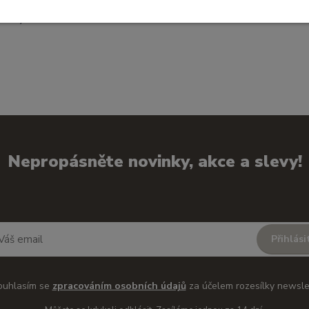
 mým výrobkům domov.
Nepropásněte novinky, akce a slevy!
Přihlási
ouhlasím se
zpracováním osobních údajů
za účelem rozesílky newsle