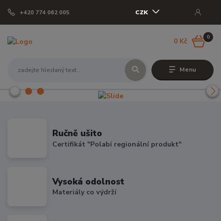
CZK
+420 774 062 005
0
0 Kč
Menu
Ručně ušito
Certifikát "Polabí regionální produkt"
Vysoká odolnost
Materiály co výdrží