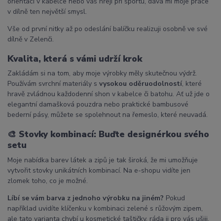
orientaci v kabelce nebo vás hřejí při sportu, dává mi moje práce
v dílně ten největší smysl.
Vše od první nitky až po odeslání balíčku realizuji osobně ve své
dílně v Zelenči.
Kvalita, která s vámi udrží krok
Zakládám si na tom, aby moje výrobky měly skutečnou výdrž.
Používám svrchní materiály s
vysokou oděruodolností
, které
hravě zvládnou každodenní shon v kabelce či batohu. Ať už jde o
elegantní damašková pouzdra nebo praktické bambusové
bederní pásy, můžete se spolehnout na řemeslo, které neuvadá.
🎨
Stovky kombinací: Buďte designérkou svého
setu
Moje nabídka barev látek a zipů je tak široká, že mi umožňuje
vytvořit stovky unikátních kombinací. Na e-shopu vidíte jen
zlomek toho, co je možné.
Líbí se vám barva z jednoho výrobku na jiném?
Pokud
například uvidíte klíčenku v kombinaci zelené s růžovým zipem,
ale tato varianta chybí u kosmetické taštičky, ráda ji pro vás ušiji.