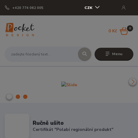
CZK
+420 774 062 005
0
0 Kč
Menu
Ručně ušito
Certifikát "Polabí regionální produkt"