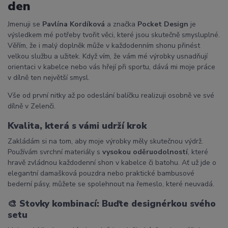
den
Jmenuji se
Pavlína Kordíková
a značka
Pocket Design
je
výsledkem mé potřeby tvořit věci, které jsou skutečně smysluplné.
Věřím, že i malý doplněk může v každodenním shonu přinést
velkou službu a užitek. Když vím, že vám mé výrobky usnadňují
orientaci v kabelce nebo vás hřejí při sportu, dává mi moje práce
v dílně ten největší smysl.
Vše od první nitky až po odeslání balíčku realizuji osobně ve své
dílně v Zelenči.
Kvalita, která s vámi udrží krok
Zakládám si na tom, aby moje výrobky měly skutečnou výdrž.
Používám svrchní materiály s
vysokou oděruodolností
, které
hravě zvládnou každodenní shon v kabelce či batohu. Ať už jde o
elegantní damašková pouzdra nebo praktické bambusové
bederní pásy, můžete se spolehnout na řemeslo, které neuvadá.
🎨
Stovky kombinací: Buďte designérkou svého
setu