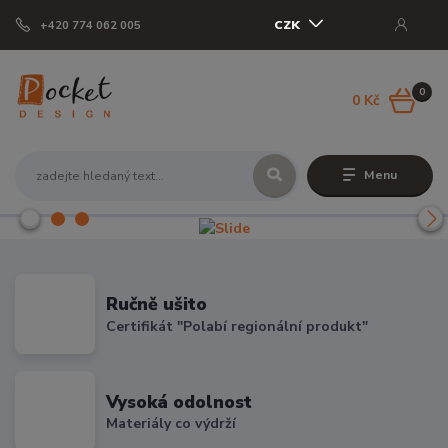
CZK
+420 774 062 005
0
0 Kč
Menu
Ručně ušito
Certifikát "Polabí regionální produkt"
Vysoká odolnost
Materiály co výdrží