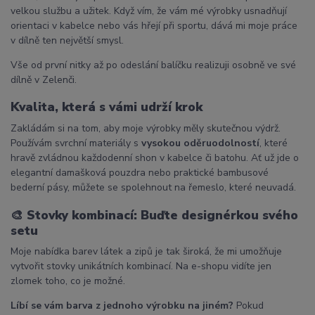
velkou službu a užitek. Když vím, že vám mé výrobky usnadňují
orientaci v kabelce nebo vás hřejí při sportu, dává mi moje práce
v dílně ten největší smysl.
Vše od první nitky až po odeslání balíčku realizuji osobně ve své
dílně v Zelenči.
Kvalita, která s vámi udrží krok
Zakládám si na tom, aby moje výrobky měly skutečnou výdrž.
Používám svrchní materiály s
vysokou oděruodolností
, které
hravě zvládnou každodenní shon v kabelce či batohu. Ať už jde o
elegantní damašková pouzdra nebo praktické bambusové
bederní pásy, můžete se spolehnout na řemeslo, které neuvadá.
🎨
Stovky kombinací: Buďte designérkou svého
setu
Moje nabídka barev látek a zipů je tak široká, že mi umožňuje
vytvořit stovky unikátních kombinací. Na e-shopu vidíte jen
zlomek toho, co je možné.
Líbí se vám barva z jednoho výrobku na jiném?
Pokud