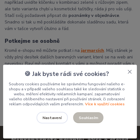
například uvidíte klíčenku v kombinaci zelené s růžovým zipem,
ale tato varianta chybí u kosmetické taštičky, ráda ji pro vás ušiji.
Stačí svůj požadavek připsat do
poznámky v objednávce
.
Snadno si tak u mě poskládáte dokonale sladěnou sadu, která
vám v tašce vytvoří útulno a řád.
Potkejme se osobně
Kromě e-shopu mě můžete potkat i na
jarmarcích
. Můj stánek je
vždy plný desítek dalších barevných variant, které se na web ani
nevejdou. Baví mě osobní kontakt s vámi a možnost poradit vám s
výběrem přímo na místě.
🍪 Jak byste rádi své cookies?
Děkuji, že podporujete poctivou českou tvorbu a dáváte mým
Soubory cookies používáme ke správnému fungování našeho e-
výrobkům domov.
shopu a v případě vašeho souhlasu také ke sledování statistik o
webu, měření efektivity reklamních kampaní, zapamatování
Pavlína
vašeho oblíbeného nastavení při používání stránek, či zobrazení
reklam odpovídajících vašim preferencím.
Více k využití cookies
Souhlasím
Nastavení