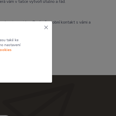
rá vám v tašce vytvoří útulno a řád.
a web ani nevejdou. Baví mě osobní kontakt s vámi a
asu také ke
ho nastavení
cookies