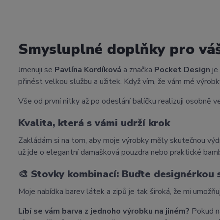
Smysluplné doplňky pro vá
Jmenuji se
Pavlína Kordíková
a značka
Pocket Design
je
přinést velkou službu a užitek. Když vím, že vám mé výrobky
Vše od první nitky až po odeslání balíčku realizuji osobně ve
Kvalita, která s vámi udrží krok
Zakládám si na tom, aby moje výrobky měly skutečnou výdr
už jde o elegantní damašková pouzdra nebo praktické bam
🎨
Stovky kombinací: Buďte designérkou
Moje nabídka barev látek a zipů je tak široká, že mi umožňu
Líbí se vám barva z jednoho výrobku na jiném?
Pokud na