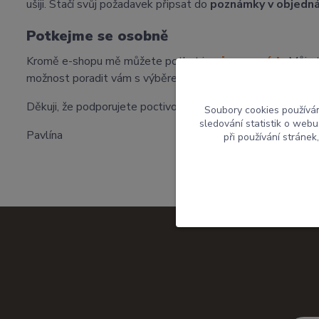
ušiji. Stačí svůj požadavek připsat do
poznámky v objedn
Potkejme se osobně
Kromě e-shopu mě můžete potkat i na
jarmarcích
. Můj s
možnost poradit vám s výběrem přímo na místě.
Děkuji, že podporujete poctivou českou tvorbu a dáváte
Soubory cookies používá
sledování statistik o web
Pavlína
při používání stránek