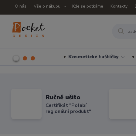
O nás
Vše o nákupu
Kde se potkáme
Kontakty
Kosmetické taštičky
Ručně ušito
Certifikát "Polabí
regionální produkt"