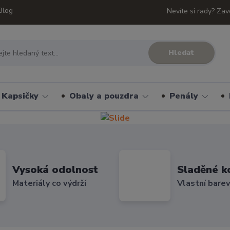
Blog
Nevíte si rady? Zav
Hledat
Kapsičky
Obaly a pouzdra
Penály
Vysoká odolnost
Sladěné k
Materiály co výdrží
Vlastní bare