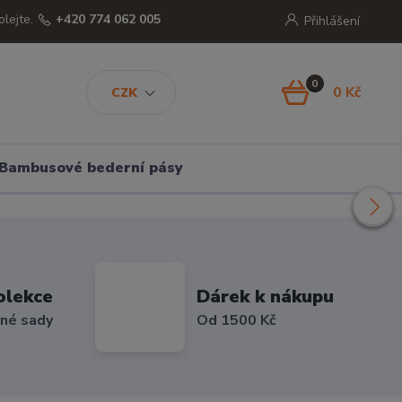
olejte.
+420 774 062 005
Přihlášení
0
0 Kč
CZK
Bambusové bederní pásy
olekce
Dárek k nákupu
vné sady
Od 1500 Kč