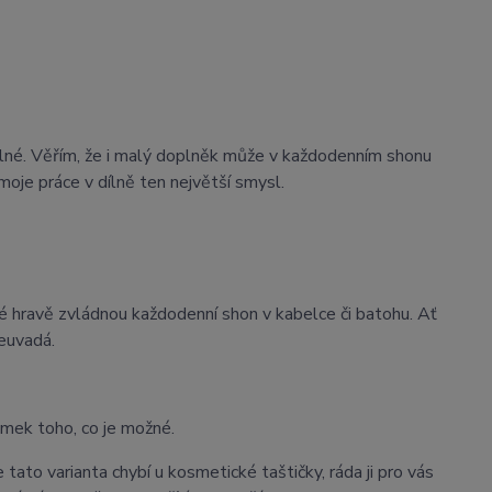
lné. Věřím, že i malý doplněk může v každodenním shonu
moje práce v dílně ten největší smysl.
ré hravě zvládnou každodenní shon v kabelce či batohu. Ať
euvadá.
omek toho, co je možné.
tato varianta chybí u kosmetické taštičky, ráda ji pro vás