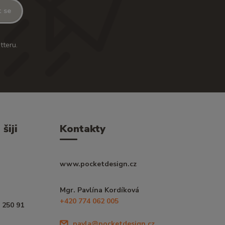
t se
tteru.
šiji
Kontakty
www.pocketdesign.cz
Mgr. Pavlína Kordíková
+420 774 062 005
 250 91
pavla@pocketdesign.cz