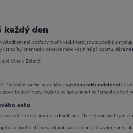
š každý den
 výsledkem mé potřeby tvořit věci, které jsou skutečně smyslup
 usnadňují orientaci v kabelce nebo vás hřejí při sportu, dává mi 
 své dílně v Zelenči.
ž. Používám svrchní materiály s
vysokou oděruodolností
, kte
busové bederní pásy, můžete se spolehnout na řemeslo, které n
 svého setu
je vytvořit stovky unikátních kombinací. Na e-shopu vidíte jen zl
příklad uvidíte klíčenku v kombinaci zelené s růžovým zipem, ale 