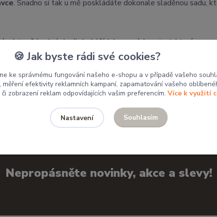
ávce
. Snadno si tak u mě poskládáte dokonale sladěnou sadu, kte
tánek je vždy plný desítek dalších barevných variant, které se n
🍪 Jak byste rádi své cookies?
 mým výrobkům domov.
me ke správnému fungování našeho e-shopu a v případě vašeho souhl
u, měření efektivity reklamních kampaní, zapamatování vašeho oblíbené
, či zobrazení reklam odpovídajících vašim preferencím.
Více k využití 
Souhlasím
Nastavení
Nepropásněte novinky, akce a slevy!