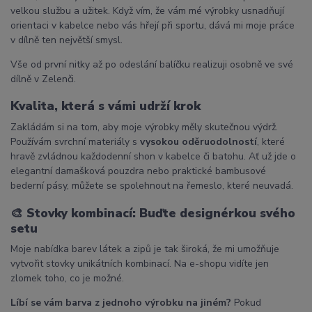
velkou službu a užitek. Když vím, že vám mé výrobky usnadňují
orientaci v kabelce nebo vás hřejí při sportu, dává mi moje práce
v dílně ten největší smysl.
Vše od první nitky až po odeslání balíčku realizuji osobně ve své
dílně v Zelenči.
Kvalita, která s vámi udrží krok
Zakládám si na tom, aby moje výrobky měly skutečnou výdrž.
Používám svrchní materiály s
vysokou oděruodolností
, které
hravě zvládnou každodenní shon v kabelce či batohu. Ať už jde o
elegantní damašková pouzdra nebo praktické bambusové
bederní pásy, můžete se spolehnout na řemeslo, které neuvadá.
🎨
Stovky kombinací: Buďte designérkou svého
setu
Moje nabídka barev látek a zipů je tak široká, že mi umožňuje
vytvořit stovky unikátních kombinací. Na e-shopu vidíte jen
zlomek toho, co je možné.
Líbí se vám barva z jednoho výrobku na jiném?
Pokud