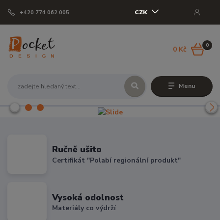
CZK
+420 774 062 005
0
0 Kč
Menu
Ručně ušito
Certifikát "Polabí regionální produkt"
Vysoká odolnost
Materiály co výdrží