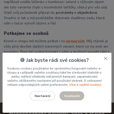
například uvidíte klíčenku v kombinaci zelené s růžovým zipem,
ale tato varianta chybí u kosmetické taštičky, ráda ji pro vás ušiji.
Stačí svůj požadavek připsat do
poznámky v objednávce
.
Snadno si tak u mě poskládáte dokonale sladěnou sadu, která
vám v tašce vytvoří útulno a řád.
Potkejme se osobně
Kromě e-shopu mě můžete potkat i na
jarmarcích
. Můj stánek je
vždy plný desítek dalších barevných variant, které se na web ani
nevejdou. Baví mě osobní kontakt s vámi a možnost poradit vám s
výběrem přímo na místě.
🍪 Jak byste rádi své cookies?
Děkuji, že podporujete poctivou českou tvorbu a dáváte mým
Soubory cookies používáme ke správnému fungování našeho e-
výrobkům domov.
shopu a v případě vašeho souhlasu také ke sledování statistik o
webu, měření efektivity reklamních kampaní, zapamatování
Pavlína
vašeho oblíbeného nastavení při používání stránek, či zobrazení
reklam odpovídajících vašim preferencím.
Více k využití cookies
Souhlasím
Nastavení