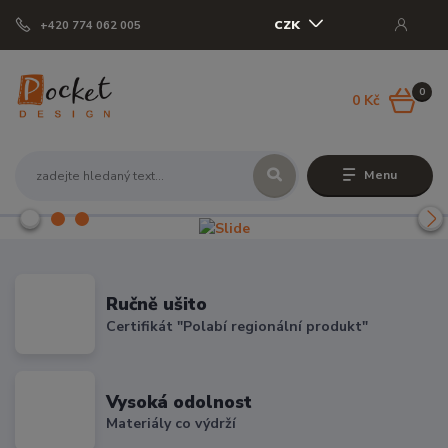
CZK
+420 774 062 005
0
0 Kč
Menu
Ručně ušito
Certifikát "Polabí regionální produkt"
Vysoká odolnost
Materiály co výdrží