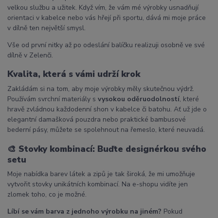
velkou službu a užitek. Když vím, že vám mé výrobky usnadňují
orientaci v kabelce nebo vás hřejí při sportu, dává mi moje práce
v dílně ten největší smysl.
Vše od první nitky až po odeslání balíčku realizuji osobně ve své
dílně v Zelenči.
Kvalita, která s vámi udrží krok
Zakládám si na tom, aby moje výrobky měly skutečnou výdrž.
Používám svrchní materiály s
vysokou oděruodolností
, které
hravě zvládnou každodenní shon v kabelce či batohu. Ať už jde o
elegantní damašková pouzdra nebo praktické bambusové
bederní pásy, můžete se spolehnout na řemeslo, které neuvadá.
🎨
Stovky kombinací: Buďte designérkou svého
setu
Moje nabídka barev látek a zipů je tak široká, že mi umožňuje
vytvořit stovky unikátních kombinací. Na e-shopu vidíte jen
zlomek toho, co je možné.
Líbí se vám barva z jednoho výrobku na jiném?
Pokud