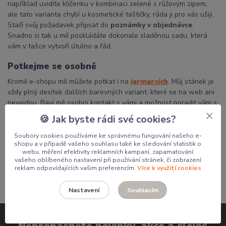
například uvidíte klíčenku v kombinaci zelené s růžovým zipem,
ale tato varianta chybí u kosmetické taštičky, ráda ji pro vás ušiji.
Stačí svůj požadavek připsat do
poznámky v objednávce
.
Snadno si tak u mě poskládáte dokonale sladěnou sadu, která
vám v tašce vytvoří útulno a řád.
Potkejme se osobně
Kromě e-shopu mě můžete potkat i na
jarmarcích
. Můj stánek je
vždy plný desítek dalších barevných variant, které se na web ani
nevejdou. Baví mě osobní kontakt s vámi a možnost poradit vám s
výběrem přímo na místě.
🍪 Jak byste rádi své cookies?
Děkuji, že podporujete poctivou českou tvorbu a dáváte mým
Soubory cookies používáme ke správnému fungování našeho e-
výrobkům domov.
shopu a v případě vašeho souhlasu také ke sledování statistik o
webu, měření efektivity reklamních kampaní, zapamatování
Pavlína
vašeho oblíbeného nastavení při používání stránek, či zobrazení
reklam odpovídajících vašim preferencím.
Více k využití cookies
Souhlasím
Nastavení