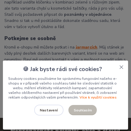
například uvidíte klíčenku v kombinaci zelené s růžovým zipem,
ale tato varianta chybí u kosmetické taštičky, ráda ji pro vás ušiji.
Stačí svůj požadavek připsat do
poznámky v objednávce
.
Snadno si tak u mě poskládáte dokonale sladěnou sadu, která
vám v tašce vytvoří útulno a řád.
Potkejme se osobně
Kromě e-shopu mě můžete potkat i na
jarmarcích
. Můj stánek je
vždy plný desítek dalších barevných variant, které se na web ani
nevejdou. Baví mě osobní kontakt s vámi a možnost poradit vám s
výběrem přímo na místě.
🍪 Jak byste rádi své cookies?
Děkuji, že podporujete poctivou českou tvorbu a dáváte mým
Soubory cookies používáme ke správnému fungování našeho e-
výrobkům domov.
shopu a v případě vašeho souhlasu také ke sledování statistik o
webu, měření efektivity reklamních kampaní, zapamatování
Pavlína
vašeho oblíbeného nastavení při používání stránek, či zobrazení
reklam odpovídajících vašim preferencím.
Více k využití cookies
Souhlasím
Nastavení