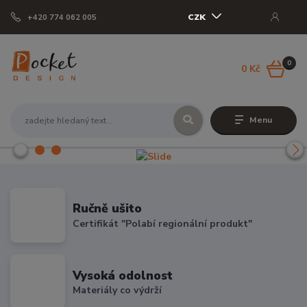
CZK
+420 774 062 005
0
0 Kč
Menu
Ručně ušito
Certifikát "Polabí regionální produkt"
Vysoká odolnost
Materiály co výdrží