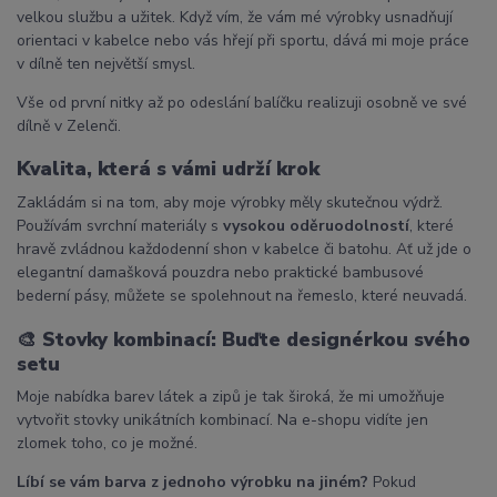
velkou službu a užitek. Když vím, že vám mé výrobky usnadňují
orientaci v kabelce nebo vás hřejí při sportu, dává mi moje práce
v dílně ten největší smysl.
Vše od první nitky až po odeslání balíčku realizuji osobně ve své
dílně v Zelenči.
Kvalita, která s vámi udrží krok
Zakládám si na tom, aby moje výrobky měly skutečnou výdrž.
Používám svrchní materiály s
vysokou oděruodolností
, které
hravě zvládnou každodenní shon v kabelce či batohu. Ať už jde o
elegantní damašková pouzdra nebo praktické bambusové
bederní pásy, můžete se spolehnout na řemeslo, které neuvadá.
🎨
Stovky kombinací: Buďte designérkou svého
setu
Moje nabídka barev látek a zipů je tak široká, že mi umožňuje
vytvořit stovky unikátních kombinací. Na e-shopu vidíte jen
zlomek toho, co je možné.
Líbí se vám barva z jednoho výrobku na jiném?
Pokud