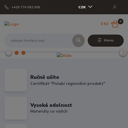
CZK
+420 774 062 005
0
0 Kč
Menu
Ručně ušito
Certifikát "Polabí regionální produkt"
Vysoká odolnost
Materiály co výdrží