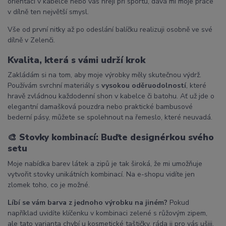
orientaci v kabelce nebo vás hřejí při sportu, dává mi moje práce
v dílně ten největší smysl.
Vše od první nitky až po odeslání balíčku realizuji osobně ve své
dílně v Zelenči.
Kvalita, která s vámi udrží krok
Zakládám si na tom, aby moje výrobky měly skutečnou výdrž.
Používám svrchní materiály s
vysokou oděruodolností
, které
hravě zvládnou každodenní shon v kabelce či batohu. Ať už jde o
elegantní damašková pouzdra nebo praktické bambusové
bederní pásy, můžete se spolehnout na řemeslo, které neuvadá.
🎨
Stovky kombinací: Buďte designérkou svého
setu
Moje nabídka barev látek a zipů je tak široká, že mi umožňuje
vytvořit stovky unikátních kombinací. Na e-shopu vidíte jen
zlomek toho, co je možné.
Líbí se vám barva z jednoho výrobku na jiném?
Pokud
například uvidíte klíčenku v kombinaci zelené s růžovým zipem,
ale tato varianta chybí u kosmetické taštičky, ráda ji pro vás ušiji.