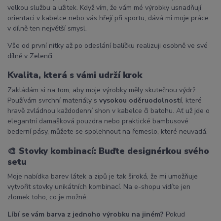
velkou službu a užitek. Když vím, že vám mé výrobky usnadňují
orientaci v kabelce nebo vás hřejí při sportu, dává mi moje práce
v dílně ten největší smysl.
Vše od první nitky až po odeslání balíčku realizuji osobně ve své
dílně v Zelenči.
Kvalita, která s vámi udrží krok
Zakládám si na tom, aby moje výrobky měly skutečnou výdrž.
Používám svrchní materiály s
vysokou oděruodolností
, které
hravě zvládnou každodenní shon v kabelce či batohu. Ať už jde o
elegantní damašková pouzdra nebo praktické bambusové
bederní pásy, můžete se spolehnout na řemeslo, které neuvadá.
🎨
Stovky kombinací: Buďte designérkou svého
setu
Moje nabídka barev látek a zipů je tak široká, že mi umožňuje
vytvořit stovky unikátních kombinací. Na e-shopu vidíte jen
zlomek toho, co je možné.
Líbí se vám barva z jednoho výrobku na jiném?
Pokud