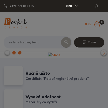
CZK
+420 774 062 005
0
0 Kč
Menu
Ručně ušito
Certifikát "Polabí regionální produkt"
Vysoká odolnost
Materiály co výdrží