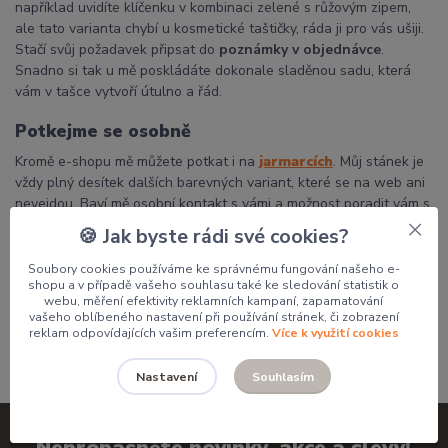
například uvidíte klíčenku v kombinaci zelené s růžovým zipem,
ale tato varianta chybí u kosmetické taštičky, ráda ji pro vás ušiji.
Stačí svůj požadavek připsat do
poznámky v objednávce
.
Snadno si tak u mě poskládáte dokonale sladěnou sadu, která
vám v tašce vytvoří útulno a řád.
Potkejme se osobně
Kromě e-shopu mě můžete potkat i na
jarmarcích
. Můj stánek je
vždy plný desítek dalších barevných variant, které se na web ani
nevejdou. Baví mě osobní kontakt s vámi a možnost poradit vám s
výběrem přímo na místě.
🍪 Jak byste rádi své cookies?
Děkuji, že podporujete poctivou českou tvorbu a dáváte mým
Soubory cookies používáme ke správnému fungování našeho e-
výrobkům domov.
shopu a v případě vašeho souhlasu také ke sledování statistik o
webu, měření efektivity reklamních kampaní, zapamatování
Pavlína
vašeho oblíbeného nastavení při používání stránek, či zobrazení
reklam odpovídajících vašim preferencím.
Více k využití cookies
Souhlasím
Nastavení