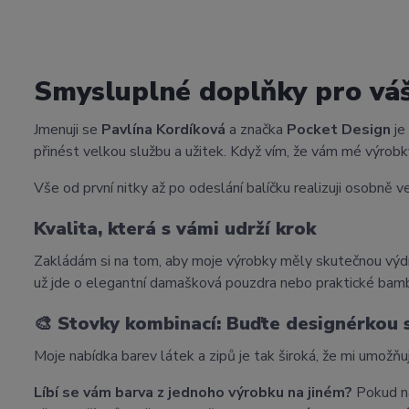
Smysluplné doplňky pro vá
Jmenuji se
Pavlína Kordíková
a značka
Pocket Design
je
přinést velkou službu a užitek. Když vím, že vám mé výrobky
Vše od první nitky až po odeslání balíčku realizuji osobně ve
Kvalita, která s vámi udrží krok
Zakládám si na tom, aby moje výrobky měly skutečnou výdr
už jde o elegantní damašková pouzdra nebo praktické bam
🎨
Stovky kombinací: Buďte designérkou
Moje nabídka barev látek a zipů je tak široká, že mi umožňu
Líbí se vám barva z jednoho výrobku na jiném?
Pokud na