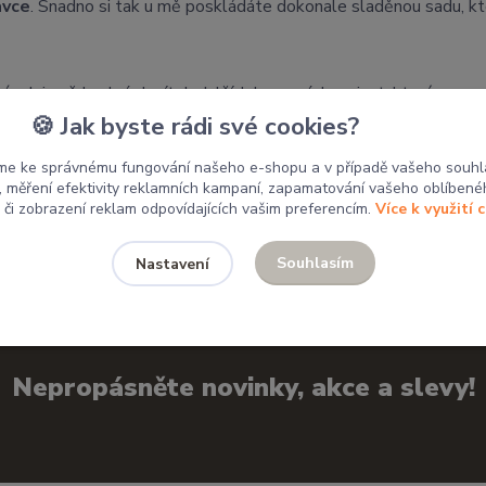
ávce
. Snadno si tak u mě poskládáte dokonale sladěnou sadu, kte
tánek je vždy plný desítek dalších barevných variant, které se n
🍪 Jak byste rádi své cookies?
 mým výrobkům domov.
me ke správnému fungování našeho e-shopu a v případě vašeho souhl
u, měření efektivity reklamních kampaní, zapamatování vašeho oblíbené
, či zobrazení reklam odpovídajících vašim preferencím.
Více k využití 
Souhlasím
Nastavení
Nepropásněte novinky, akce a slevy!