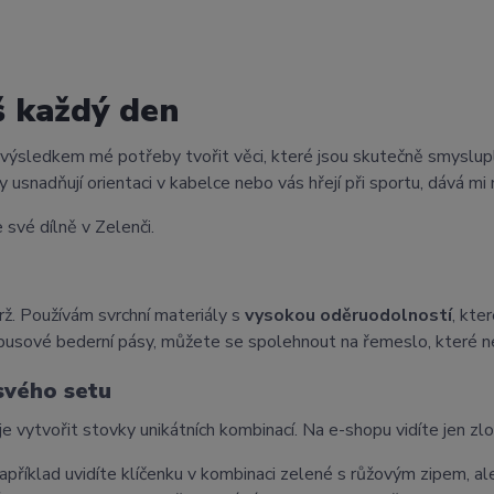
š každý den
 výsledkem mé potřeby tvořit věci, které jsou skutečně smyslup
 usnadňují orientaci v kabelce nebo vás hřejí při sportu, dává mi 
 své dílně v Zelenči.
ž. Používám svrchní materiály s
vysokou oděruodolností
, kte
busové bederní pásy, můžete se spolehnout na řemeslo, které n
 svého setu
je vytvořit stovky unikátních kombinací. Na e-shopu vidíte jen zl
příklad uvidíte klíčenku v kombinaci zelené s růžovým zipem, ale 