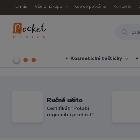
O nás
Vše o nákupu
Kde se potkáme
Kontakty
Kosmetické taštičky
Ručně ušito
Certifikát "Polabí
regionální produkt"