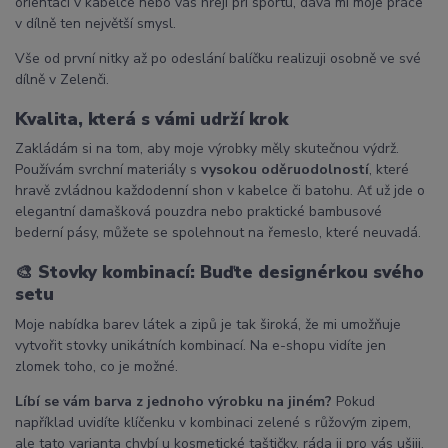
orientaci v kabelce nebo vás hřejí při sportu, dává mi moje práce
v dílně ten největší smysl.
Vše od první nitky až po odeslání balíčku realizuji osobně ve své
dílně v Zelenči.
Kvalita, která s vámi udrží krok
Zakládám si na tom, aby moje výrobky měly skutečnou výdrž.
Používám svrchní materiály s
vysokou oděruodolností
, které
hravě zvládnou každodenní shon v kabelce či batohu. Ať už jde o
elegantní damašková pouzdra nebo praktické bambusové
bederní pásy, můžete se spolehnout na řemeslo, které neuvadá.
🎨
Stovky kombinací: Buďte designérkou svého
setu
Moje nabídka barev látek a zipů je tak široká, že mi umožňuje
vytvořit stovky unikátních kombinací. Na e-shopu vidíte jen
zlomek toho, co je možné.
Líbí se vám barva z jednoho výrobku na jiném?
Pokud
například uvidíte klíčenku v kombinaci zelené s růžovým zipem,
ale tato varianta chybí u kosmetické taštičky, ráda ji pro vás ušiji.