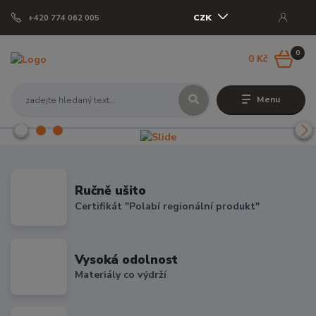
CZK
+420 774 062 005
0
0 Kč
Menu
Ručně ušito
Certifikát "Polabí regionální produkt"
Vysoká odolnost
Materiály co výdrží