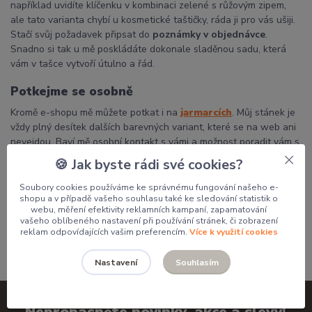
například uvidíte klíčenku v kombinaci zelené s růžovým zipem,
ale tato varianta chybí u kosmetické taštičky, ráda ji pro vás ušiji.
Stačí svůj požadavek připsat do
poznámky v objednávce
.
Snadno si tak u mě poskládáte dokonale sladěnou sadu, která
vám v tašce vytvoří útulno a řád.
Potkejme se osobně
Kromě e-shopu mě můžete potkat i na
jarmarcích
. Můj stánek je
vždy plný desítek dalších barevných variant, které se na web ani
nevejdou. Baví mě osobní kontakt s vámi a možnost poradit vám s
výběrem přímo na místě.
🍪 Jak byste rádi své cookies?
Děkuji, že podporujete poctivou českou tvorbu a dáváte mým
Soubory cookies používáme ke správnému fungování našeho e-
výrobkům domov.
shopu a v případě vašeho souhlasu také ke sledování statistik o
webu, měření efektivity reklamních kampaní, zapamatování
Pavlína
vašeho oblíbeného nastavení při používání stránek, či zobrazení
reklam odpovídajících vašim preferencím.
Více k využití cookies
Souhlasím
Nastavení