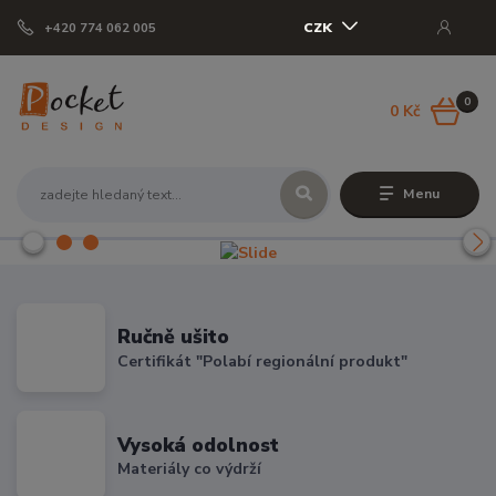
CZK
+420 774 062 005
0
0 Kč
Menu
Ručně ušito
Certifikát "Polabí regionální produkt"
Vysoká odolnost
Materiály co výdrží