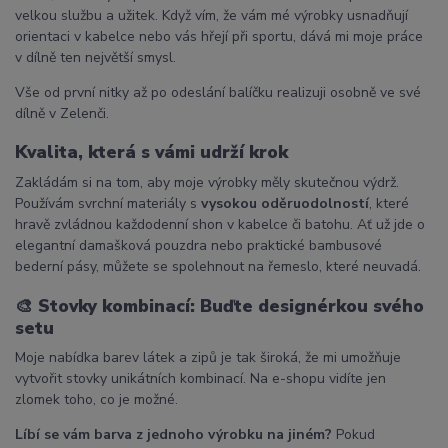
velkou službu a užitek. Když vím, že vám mé výrobky usnadňují
orientaci v kabelce nebo vás hřejí při sportu, dává mi moje práce
v dílně ten největší smysl.
Vše od první nitky až po odeslání balíčku realizuji osobně ve své
dílně v Zelenči.
Kvalita, která s vámi udrží krok
Zakládám si na tom, aby moje výrobky měly skutečnou výdrž.
Používám svrchní materiály s
vysokou oděruodolností
, které
hravě zvládnou každodenní shon v kabelce či batohu. Ať už jde o
elegantní damašková pouzdra nebo praktické bambusové
bederní pásy, můžete se spolehnout na řemeslo, které neuvadá.
🎨
Stovky kombinací: Buďte designérkou svého
setu
Moje nabídka barev látek a zipů je tak široká, že mi umožňuje
vytvořit stovky unikátních kombinací. Na e-shopu vidíte jen
zlomek toho, co je možné.
Líbí se vám barva z jednoho výrobku na jiném?
Pokud