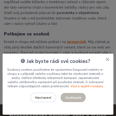
například uvidíte klíčenku v kombinaci zelené s růžovým zipem,
ale tato varianta chybí u kosmetické taštičky, ráda ji pro vás ušiji.
Stačí svůj požadavek připsat do
poznámky v objednávce
.
Snadno si tak u mě poskládáte dokonale sladěnou sadu, která
vám v tašce vytvoří útulno a řád.
Potkejme se osobně
Kromě e-shopu mě můžete potkat i na
jarmarcích
. Můj stánek je
vždy plný desítek dalších barevných variant, které se na web ani
nevejdou. Baví mě osobní kontakt s vámi a možnost poradit vám s
výběrem přímo na místě.
🍪 Jak byste rádi své cookies?
Děkuji, že podporujete poctivou českou tvorbu a dáváte mým
Soubory cookies používáme ke správnému fungování našeho e-
výrobkům domov.
shopu a v případě vašeho souhlasu také ke sledování statistik o
webu, měření efektivity reklamních kampaní, zapamatování
Pavlína
vašeho oblíbeného nastavení při používání stránek, či zobrazení
reklam odpovídajících vašim preferencím.
Více k využití cookies
Souhlasím
Nastavení