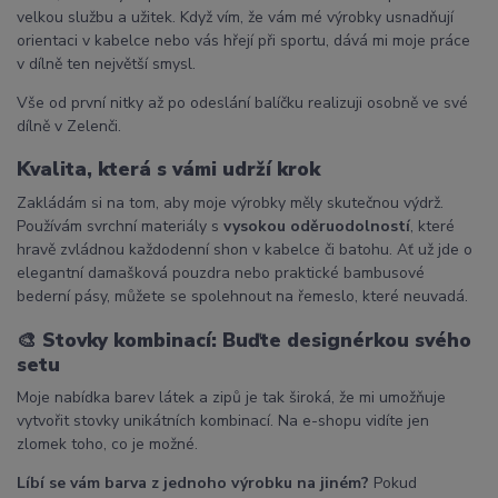
velkou službu a užitek. Když vím, že vám mé výrobky usnadňují
orientaci v kabelce nebo vás hřejí při sportu, dává mi moje práce
v dílně ten největší smysl.
Vše od první nitky až po odeslání balíčku realizuji osobně ve své
dílně v Zelenči.
Kvalita, která s vámi udrží krok
Zakládám si na tom, aby moje výrobky měly skutečnou výdrž.
Používám svrchní materiály s
vysokou oděruodolností
, které
hravě zvládnou každodenní shon v kabelce či batohu. Ať už jde o
elegantní damašková pouzdra nebo praktické bambusové
bederní pásy, můžete se spolehnout na řemeslo, které neuvadá.
🎨
Stovky kombinací: Buďte designérkou svého
setu
Moje nabídka barev látek a zipů je tak široká, že mi umožňuje
vytvořit stovky unikátních kombinací. Na e-shopu vidíte jen
zlomek toho, co je možné.
Líbí se vám barva z jednoho výrobku na jiném?
Pokud