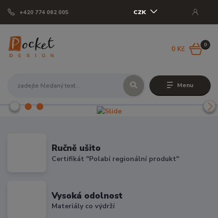
CZK
+420 774 062 005
0
0 Kč
Menu
Ručně ušito
Certifikát "Polabí regionální produkt"
Vysoká odolnost
Materiály co výdrží