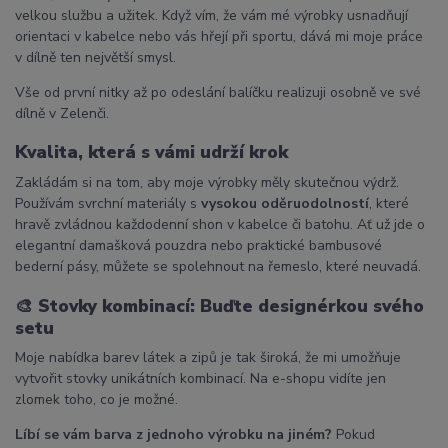
velkou službu a užitek. Když vím, že vám mé výrobky usnadňují
orientaci v kabelce nebo vás hřejí při sportu, dává mi moje práce
v dílně ten největší smysl.
Vše od první nitky až po odeslání balíčku realizuji osobně ve své
dílně v Zelenči.
Kvalita, která s vámi udrží krok
Zakládám si na tom, aby moje výrobky měly skutečnou výdrž.
Používám svrchní materiály s
vysokou oděruodolností
, které
hravě zvládnou každodenní shon v kabelce či batohu. Ať už jde o
elegantní damašková pouzdra nebo praktické bambusové
bederní pásy, můžete se spolehnout na řemeslo, které neuvadá.
🎨
Stovky kombinací: Buďte designérkou svého
setu
Moje nabídka barev látek a zipů je tak široká, že mi umožňuje
vytvořit stovky unikátních kombinací. Na e-shopu vidíte jen
zlomek toho, co je možné.
Líbí se vám barva z jednoho výrobku na jiném?
Pokud