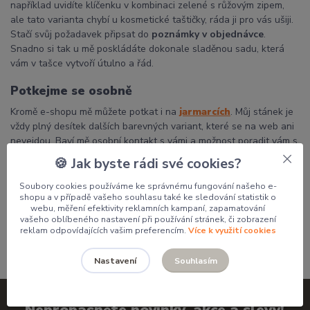
například uvidíte klíčenku v kombinaci zelené s růžovým zipem,
ale tato varianta chybí u kosmetické taštičky, ráda ji pro vás ušiji.
Stačí svůj požadavek připsat do
poznámky v objednávce
.
Snadno si tak u mě poskládáte dokonale sladěnou sadu, která
vám v tašce vytvoří útulno a řád.
Potkejme se osobně
Kromě e-shopu mě můžete potkat i na
jarmarcích
. Můj stánek je
vždy plný desítek dalších barevných variant, které se na web ani
nevejdou. Baví mě osobní kontakt s vámi a možnost poradit vám s
výběrem přímo na místě.
🍪 Jak byste rádi své cookies?
Děkuji, že podporujete poctivou českou tvorbu a dáváte mým
Soubory cookies používáme ke správnému fungování našeho e-
výrobkům domov.
shopu a v případě vašeho souhlasu také ke sledování statistik o
webu, měření efektivity reklamních kampaní, zapamatování
Pavlína
vašeho oblíbeného nastavení při používání stránek, či zobrazení
reklam odpovídajících vašim preferencím.
Více k využití cookies
Souhlasím
Nastavení