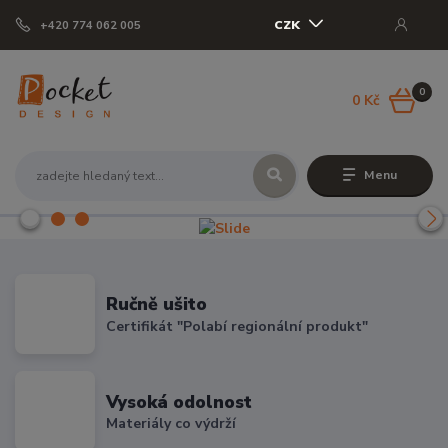
CZK
+420 774 062 005
0
0 Kč
Menu
Ručně ušito
Certifikát "Polabí regionální produkt"
Vysoká odolnost
Materiály co výdrží