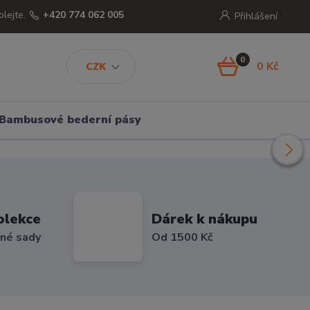
olejte.
+420 774 062 005
Přihlášení
0
0 Kč
CZK
Bambusové bederní pásy
olekce
Dárek k nákupu
vné sady
Od 1500 Kč