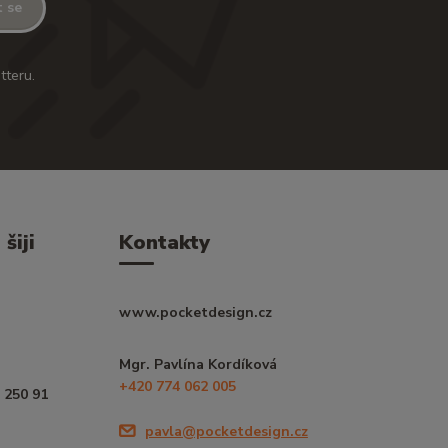
t se
tteru.
šiji
Kontakty
www.pocketdesign.cz
Mgr. Pavlína Kordíková
+420 774 062 005
 250 91
pavla@pocketdesign.cz