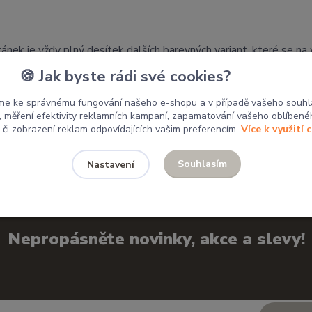
tánek je vždy plný desítek dalších barevných variant, které se n
🍪 Jak byste rádi své cookies?
 mým výrobkům domov.
me ke správnému fungování našeho e-shopu a v případě vašeho souhl
u, měření efektivity reklamních kampaní, zapamatování vašeho oblíbené
, či zobrazení reklam odpovídajících vašim preferencím.
Více k využití 
Souhlasím
Nastavení
Nepropásněte novinky, akce a slevy!