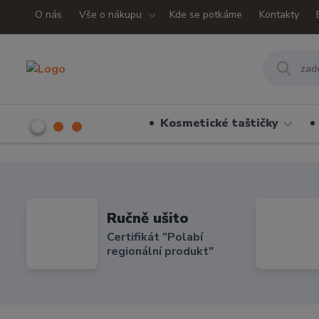
O nás
Vše o nákupu
Kde se potkáme
Kontakty
Kosmetické taštičky
Ručně ušito
Certifikát "Polabí
regionální produkt"