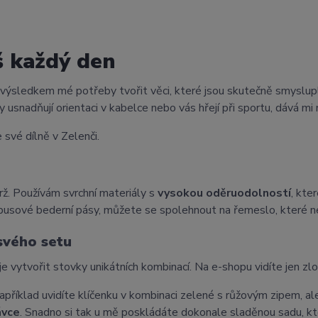
š každý den
 výsledkem mé potřeby tvořit věci, které jsou skutečně smyslup
 usnadňují orientaci v kabelce nebo vás hřejí při sportu, dává mi 
 své dílně v Zelenči.
ž. Používám svrchní materiály s
vysokou oděruodolností
, kte
busové bederní pásy, můžete se spolehnout na řemeslo, které n
 svého setu
je vytvořit stovky unikátních kombinací. Na e-shopu vidíte jen zl
příklad uvidíte klíčenku v kombinaci zelené s růžovým zipem, ale 
ávce
. Snadno si tak u mě poskládáte dokonale sladěnou sadu, kte