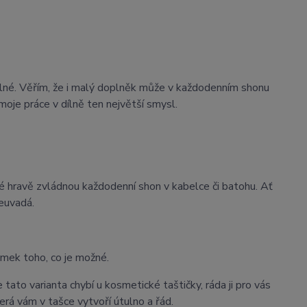
lné. Věřím, že i malý doplněk může v každodenním shonu
moje práce v dílně ten největší smysl.
ré hravě zvládnou každodenní shon v kabelce či batohu. Ať
euvadá.
omek toho, co je možné.
tato varianta chybí u kosmetické taštičky, ráda ji pro vás
rá vám v tašce vytvoří útulno a řád.