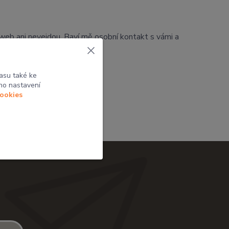
a web ani nevejdou. Baví mě osobní kontakt s vámi a
asu také ke
ho nastavení
cookies