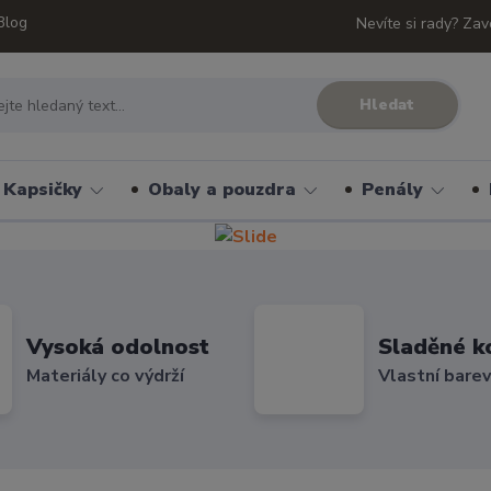
Blog
Nevíte si rady? Zav
Hledat
Kapsičky
Obaly a pouzdra
Penály
Vysoká odolnost
Sladěné k
Materiály co výdrží
Vlastní bare