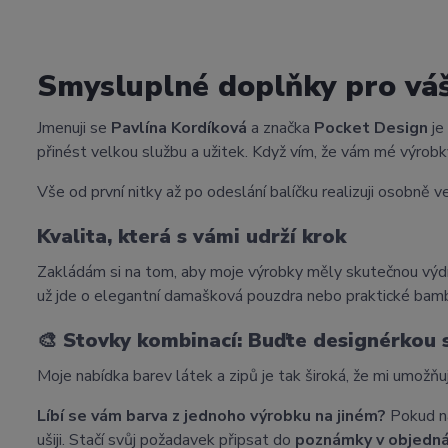
Smysluplné doplňky pro vá
Jmenuji se
Pavlína Kordíková
a značka
Pocket Design
je
přinést velkou službu a užitek. Když vím, že vám mé výrobky
Vše od první nitky až po odeslání balíčku realizuji osobně ve
Kvalita, která s vámi udrží krok
Zakládám si na tom, aby moje výrobky měly skutečnou výdr
už jde o elegantní damašková pouzdra nebo praktické bam
🎨
Stovky kombinací: Buďte designérkou
Moje nabídka barev látek a zipů je tak široká, že mi umožňu
Líbí se vám barva z jednoho výrobku na jiném?
Pokud na
ušiji. Stačí svůj požadavek připsat do
poznámky v objedn