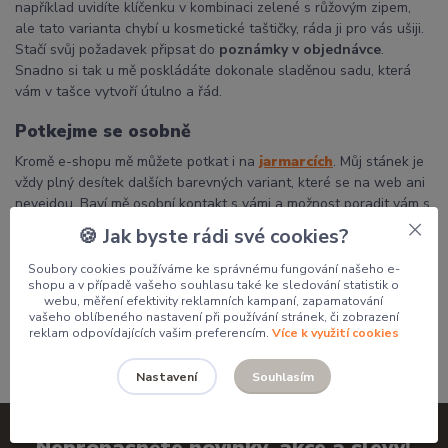
například uvidíte klíčenku v kombinaci zelené s růžovým zipem,
ale tato varianta chybí u kosmetické taštičky, ráda ji pro vás ušiji.
Stačí svůj požadavek připsat do
poznámky v objednávce
.
Snadno si tak u mě poskládáte dokonale sladěnou sadu, která
vám v tašce vytvoří útulno a řád.
Potkejme se osobně
Kromě e-shopu mě můžete potkat i na
jarmarcích
. Můj stánek je
vždy plný desítek dalších barevných variant, které se na web ani
nevejdou. Baví mě osobní kontakt s vámi a možnost poradit vám s
výběrem přímo na místě.
🍪 Jak byste rádi své cookies?
Děkuji, že podporujete poctivou českou tvorbu a dáváte mým
Soubory cookies používáme ke správnému fungování našeho e-
výrobkům domov.
shopu a v případě vašeho souhlasu také ke sledování statistik o
webu, měření efektivity reklamních kampaní, zapamatování
Pavlína
vašeho oblíbeného nastavení při používání stránek, či zobrazení
reklam odpovídajících vašim preferencím.
Více k využití cookies
Souhlasím
Nastavení