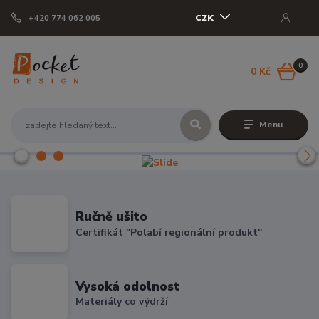
CZK
+420 774 062 005
0
0 Kč
Menu
Ručně ušito
Certifikát "Polabí regionální produkt"
Vysoká odolnost
Materiály co výdrží