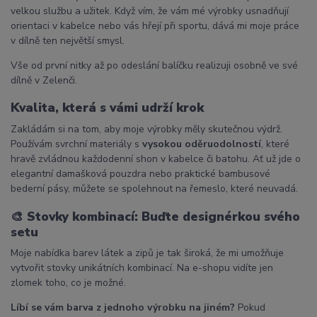
velkou službu a užitek. Když vím, že vám mé výrobky usnadňují
orientaci v kabelce nebo vás hřejí při sportu, dává mi moje práce
v dílně ten největší smysl.
Vše od první nitky až po odeslání balíčku realizuji osobně ve své
dílně v Zelenči.
Kvalita, která s vámi udrží krok
Zakládám si na tom, aby moje výrobky měly skutečnou výdrž.
Používám svrchní materiály s
vysokou oděruodolností
, které
hravě zvládnou každodenní shon v kabelce či batohu. Ať už jde o
elegantní damašková pouzdra nebo praktické bambusové
bederní pásy, můžete se spolehnout na řemeslo, které neuvadá.
🎨
Stovky kombinací: Buďte designérkou svého
setu
Moje nabídka barev látek a zipů je tak široká, že mi umožňuje
vytvořit stovky unikátních kombinací. Na e-shopu vidíte jen
zlomek toho, co je možné.
Líbí se vám barva z jednoho výrobku na jiném?
Pokud