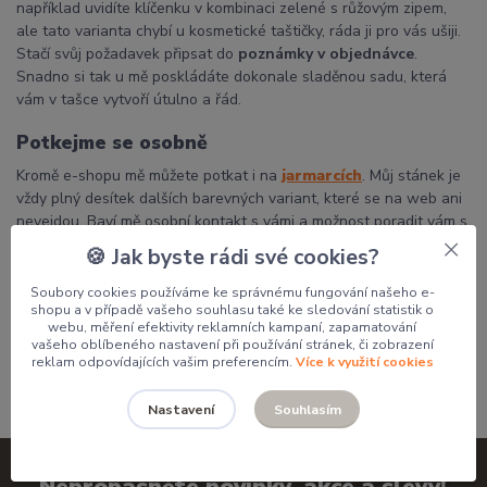
například uvidíte klíčenku v kombinaci zelené s růžovým zipem,
ale tato varianta chybí u kosmetické taštičky, ráda ji pro vás ušiji.
Stačí svůj požadavek připsat do
poznámky v objednávce
.
Snadno si tak u mě poskládáte dokonale sladěnou sadu, která
vám v tašce vytvoří útulno a řád.
Potkejme se osobně
Kromě e-shopu mě můžete potkat i na
jarmarcích
. Můj stánek je
vždy plný desítek dalších barevných variant, které se na web ani
nevejdou. Baví mě osobní kontakt s vámi a možnost poradit vám s
výběrem přímo na místě.
🍪 Jak byste rádi své cookies?
Děkuji, že podporujete poctivou českou tvorbu a dáváte mým
Soubory cookies používáme ke správnému fungování našeho e-
výrobkům domov.
shopu a v případě vašeho souhlasu také ke sledování statistik o
webu, měření efektivity reklamních kampaní, zapamatování
Pavlína
vašeho oblíbeného nastavení při používání stránek, či zobrazení
reklam odpovídajících vašim preferencím.
Více k využití cookies
Souhlasím
Nastavení