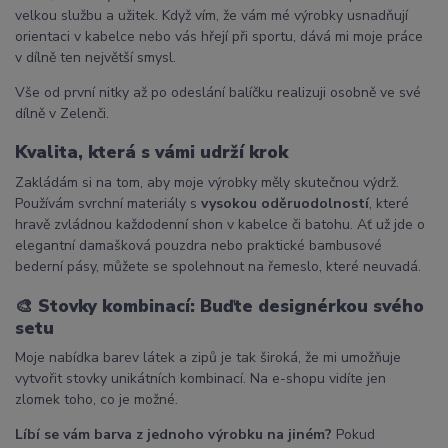
velkou službu a užitek. Když vím, že vám mé výrobky usnadňují
orientaci v kabelce nebo vás hřejí při sportu, dává mi moje práce
v dílně ten největší smysl.
Vše od první nitky až po odeslání balíčku realizuji osobně ve své
dílně v Zelenči.
Kvalita, která s vámi udrží krok
Zakládám si na tom, aby moje výrobky měly skutečnou výdrž.
Používám svrchní materiály s
vysokou oděruodolností
, které
hravě zvládnou každodenní shon v kabelce či batohu. Ať už jde o
elegantní damašková pouzdra nebo praktické bambusové
bederní pásy, můžete se spolehnout na řemeslo, které neuvadá.
🎨
Stovky kombinací: Buďte designérkou svého
setu
Moje nabídka barev látek a zipů je tak široká, že mi umožňuje
vytvořit stovky unikátních kombinací. Na e-shopu vidíte jen
zlomek toho, co je možné.
Líbí se vám barva z jednoho výrobku na jiném?
Pokud