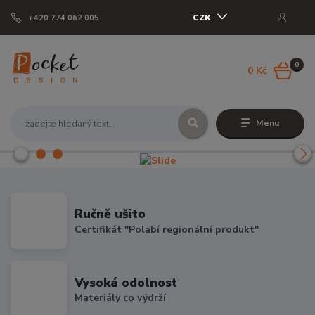
CZK
+420 774 062 005
0
0 Kč
Menu
Ručně ušito
Certifikát "Polabí regionální produkt"
Vysoká odolnost
Materiály co výdrží