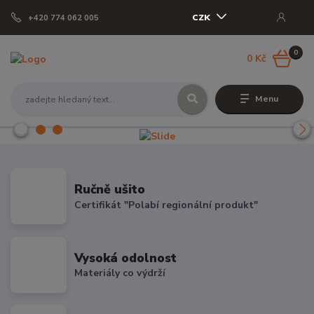
CZK
+420 774 062 005
0
0 Kč
Menu
Ručně ušito
Certifikát "Polabí regionální produkt"
Vysoká odolnost
Materiály co výdrží