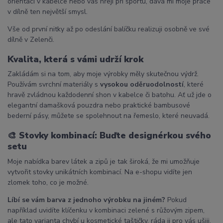
orientaci v kabelce nebo vás hřejí při sportu, dává mi moje práce
v dílně ten největší smysl.
Vše od první nitky až po odeslání balíčku realizuji osobně ve své
dílně v Zelenči.
Kvalita, která s vámi udrží krok
Zakládám si na tom, aby moje výrobky měly skutečnou výdrž.
Používám svrchní materiály s
vysokou oděruodolností
, které
hravě zvládnou každodenní shon v kabelce či batohu. Ať už jde o
elegantní damašková pouzdra nebo praktické bambusové
bederní pásy, můžete se spolehnout na řemeslo, které neuvadá.
🎨
Stovky kombinací: Buďte designérkou svého
setu
Moje nabídka barev látek a zipů je tak široká, že mi umožňuje
vytvořit stovky unikátních kombinací. Na e-shopu vidíte jen
zlomek toho, co je možné.
Líbí se vám barva z jednoho výrobku na jiném?
Pokud
například uvidíte klíčenku v kombinaci zelené s růžovým zipem,
ale tato varianta chybí u kosmetické taštičky, ráda ji pro vás ušiji.