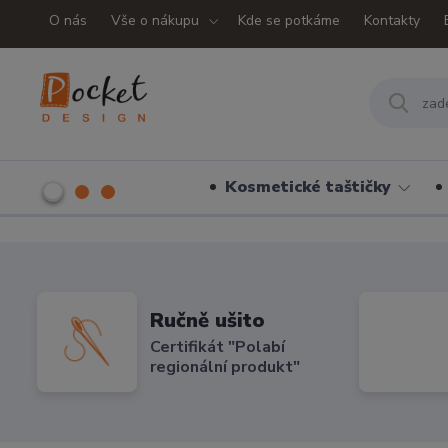
O nás
Vše o nákupu
Kde se potkáme
Kontakty
Kosmetické taštičky
Ručně ušito
Certifikát "Polabí
regionální produkt"