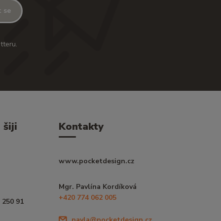
t se
tteru.
šiji
Kontakty
www.pocketdesign.cz
Mgr. Pavlína Kordíková
+420 774 062 005
 250 91
pavla@pocketdesign.cz