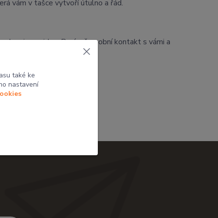
rá vám v tašce vytvoří útulno a řád.
a web ani nevejdou. Baví mě osobní kontakt s vámi a
asu také ke
ho nastavení
cookies