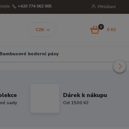
olejte.
+420 774 062 005
Přihlášení
0
0 Kč
CZK
Bambusové bederní pásy
olekce
Dárek k nákupu
vné sady
Od 1500 Kč