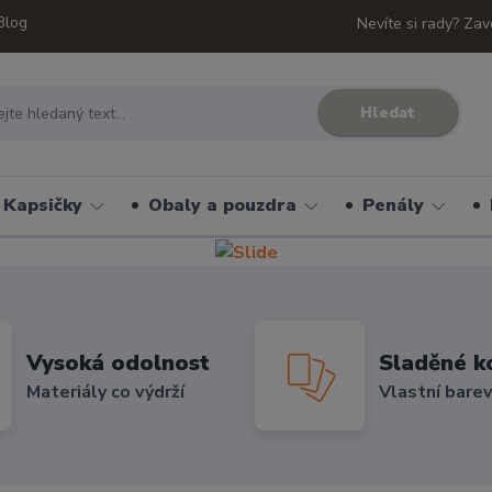
Blog
Nevíte si rady? Zav
Hledat
Kapsičky
Obaly a pouzdra
Penály
Vysoká odolnost
Sladěné k
Materiály co výdrží
Vlastní bare