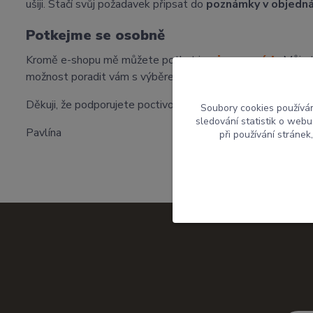
ušiji. Stačí svůj požadavek připsat do
poznámky v objedn
Potkejme se osobně
Kromě e-shopu mě můžete potkat i na
jarmarcích
. Můj s
možnost poradit vám s výběrem přímo na místě.
Děkuji, že podporujete poctivou českou tvorbu a dáváte
Soubory cookies používá
sledování statistik o web
Pavlína
při používání stránek