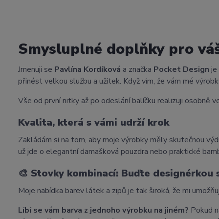
Smysluplné doplňky pro vá
Jmenuji se
Pavlína Kordíková
a značka
Pocket Design
je
přinést velkou službu a užitek. Když vím, že vám mé výrobky
Vše od první nitky až po odeslání balíčku realizuji osobně ve
Kvalita, která s vámi udrží krok
Zakládám si na tom, aby moje výrobky měly skutečnou výdr
už jde o elegantní damašková pouzdra nebo praktické bam
🎨
Stovky kombinací: Buďte designérkou
Moje nabídka barev látek a zipů je tak široká, že mi umožňu
Líbí se vám barva z jednoho výrobku na jiném?
Pokud na