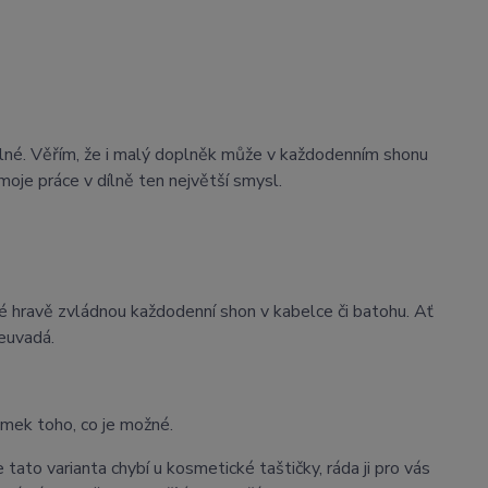
lné. Věřím, že i malý doplněk může v každodenním shonu
moje práce v dílně ten největší smysl.
ré hravě zvládnou každodenní shon v kabelce či batohu. Ať
euvadá.
omek toho, co je možné.
tato varianta chybí u kosmetické taštičky, ráda ji pro vás