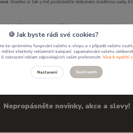
ávce
. Snadno si tak u mě poskládáte dokonale sladěnou sadu, kte
tánek je vždy plný desítek dalších barevných variant, které se n
🍪 Jak byste rádi své cookies?
 mým výrobkům domov.
me ke správnému fungování našeho e-shopu a v případě vašeho souhl
u, měření efektivity reklamních kampaní, zapamatování vašeho oblíbené
, či zobrazení reklam odpovídajících vašim preferencím.
Více k využití 
Souhlasím
Nastavení
Nepropásněte novinky, akce a slevy!