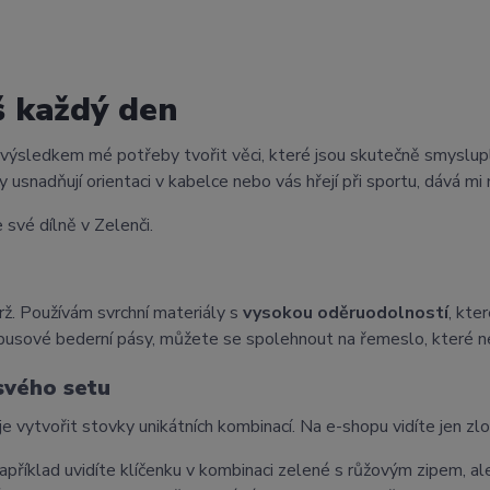
š každý den
 výsledkem mé potřeby tvořit věci, které jsou skutečně smyslup
 usnadňují orientaci v kabelce nebo vás hřejí při sportu, dává mi 
 své dílně v Zelenči.
ž. Používám svrchní materiály s
vysokou oděruodolností
, kte
busové bederní pásy, můžete se spolehnout na řemeslo, které n
 svého setu
je vytvořit stovky unikátních kombinací. Na e-shopu vidíte jen zl
příklad uvidíte klíčenku v kombinaci zelené s růžovým zipem, ale 