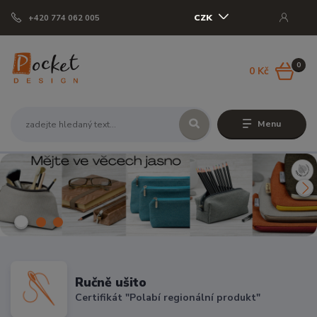
CZK
+420 774 062 005
0
0 Kč
Menu
Ručně ušito
Certifikát "Polabí regionální produkt"