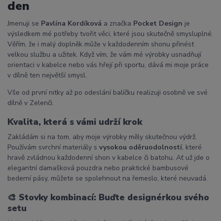
den
Jmenuji se
Pavlína Kordíková
a značka
Pocket Design
je
výsledkem mé potřeby tvořit věci, které jsou skutečně smysluplné.
Věřím, že i malý doplněk může v každodenním shonu přinést
velkou službu a užitek. Když vím, že vám mé výrobky usnadňují
orientaci v kabelce nebo vás hřejí při sportu, dává mi moje práce
v dílně ten největší smysl.
Vše od první nitky až po odeslání balíčku realizuji osobně ve své
dílně v Zelenči.
Kvalita, která s vámi udrží krok
Zakládám si na tom, aby moje výrobky měly skutečnou výdrž.
Používám svrchní materiály s
vysokou oděruodolností
, které
hravě zvládnou každodenní shon v kabelce či batohu. Ať už jde o
elegantní damašková pouzdra nebo praktické bambusové
bederní pásy, můžete se spolehnout na řemeslo, které neuvadá.
🎨
Stovky kombinací: Buďte designérkou svého
setu