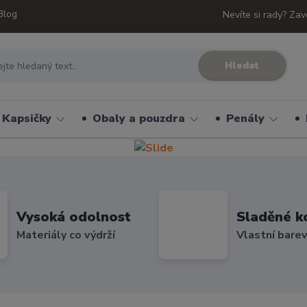
Blog
Nevíte si rady? Zav
Hledat
Kapsičky
Obaly a pouzdra
Penály
Vysoká odolnost
Sladěné k
Materiály co výdrží
Vlastní bare