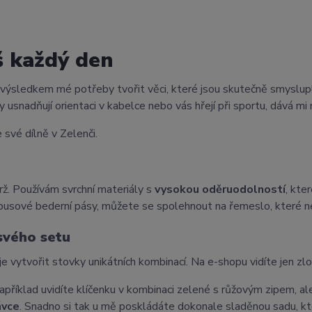
š každý den
 výsledkem mé potřeby tvořit věci, které jsou skutečně smyslup
 usnadňují orientaci v kabelce nebo vás hřejí při sportu, dává mi 
 své dílně v Zelenči.
ž. Používám svrchní materiály s
vysokou oděruodolností
, kte
busové bederní pásy, můžete se spolehnout na řemeslo, které n
 svého setu
je vytvořit stovky unikátních kombinací. Na e-shopu vidíte jen zl
příklad uvidíte klíčenku v kombinaci zelené s růžovým zipem, ale 
ávce
. Snadno si tak u mě poskládáte dokonale sladěnou sadu, kte