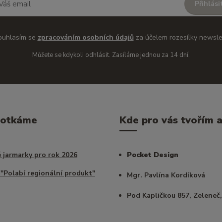
Přihlási
ouhlasím se
zpracováním osobních údajů
za účelem rozesílky newsle
Můžete se kdykoli odhlásit. Zasíláme jednou za 14 dní.
potkáme
Kde pro vás tvořím a 
 jarmarky pro rok 2026
Pocket Design
 "Polabí regionální produkt"
Mgr. Pavlína Kordíková
Pod Kapličkou 857, Zeleneč,