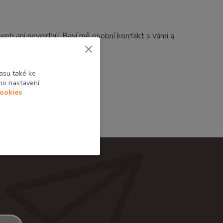
a web ani nevejdou. Baví mě osobní kontakt s vámi a
asu také ke
ho nastavení
cookies