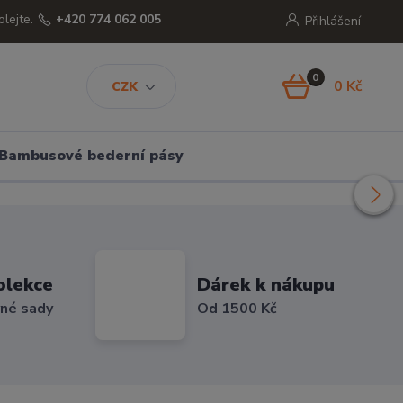
olejte.
+420 774 062 005
Přihlášení
0
0 Kč
CZK
Bambusové bederní pásy
olekce
Dárek k nákupu
vné sady
Od 1500 Kč