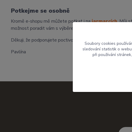
Potkejme se osobně
Kromě e-shopu mě můžete potkat i na
jarmarcích
. Můj s
možnost poradit vám s výběrem přímo na místě.
Děkuji, že podporujete poctivou českou tvorbu a dáváte
Soubory cookies používá
sledování statistik o web
Pavlína
při používání stránek