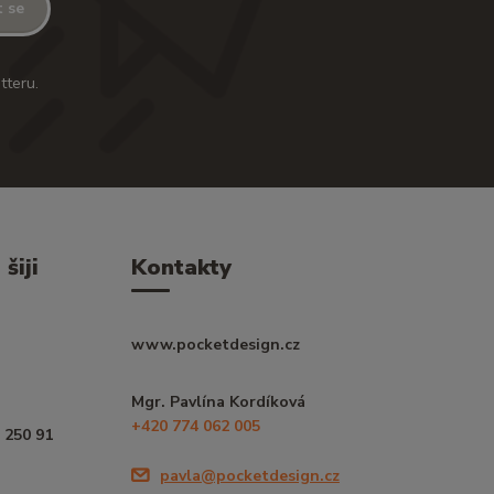
t se
tteru.
šiji
Kontakty
www.pocketdesign.cz
Mgr. Pavlína Kordíková
+420 774 062 005
 250 91
pavla@pocketdesign.cz