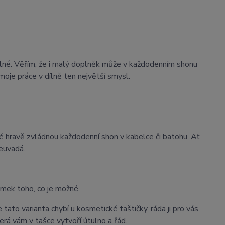
lné. Věřím, že i malý doplněk může v každodenním shonu
moje práce v dílně ten největší smysl.
ré hravě zvládnou každodenní shon v kabelce či batohu. Ať
euvadá.
omek toho, co je možné.
tato varianta chybí u kosmetické taštičky, ráda ji pro vás
rá vám v tašce vytvoří útulno a řád.