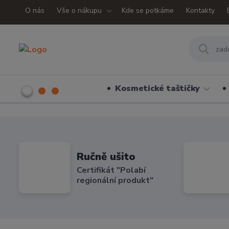
O nás
Vše o nákupu
Kde se potkáme
Kontakty
Kosmetické taštičky
Ručně ušito
Certifikát "Polabí
regionální produkt"