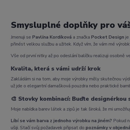
Smysluplné doplňky pro vá
Jmenuji se
Pavlína Kordíková
a značka
Pocket Design
je
přinést velkou službu a užitek. Když vím, že vám mé výrobky
Vše od první nitky až po odeslání balíčku realizuji osobně ve
Kvalita, která s vámi udrží krok
Zakládám si na tom, aby moje výrobky měly skutečnou výdr
už jde o elegantní damašková pouzdra nebo praktické bam
🎨
Stovky kombinací: Buďte designérkou
Moje nabídka barev látek a zipů je tak široká, že mi umožňu
Líbí se vám barva z jednoho výrobku na jiném?
Pokud na
ušiji. Stačí svůj požadavek připsat do
poznámky v objedn