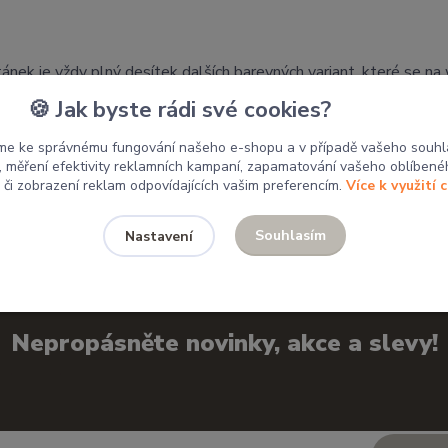
tánek je vždy plný desítek dalších barevných variant, které se n
🍪 Jak byste rádi své cookies?
 mým výrobkům domov.
me ke správnému fungování našeho e-shopu a v případě vašeho souhl
u, měření efektivity reklamních kampaní, zapamatování vašeho oblíbené
, či zobrazení reklam odpovídajících vašim preferencím.
Více k využití 
Souhlasím
Nastavení
Nepropásněte novinky, akce a slevy!