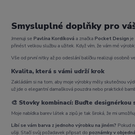
Smysluplné doplňky pro vá
Jmenuji se
Pavlína Kordíková
a značka
Pocket Design
je
přinést velkou službu a užitek. Když vím, že vám mé výrobky
Vše od první nitky až po odeslání balíčku realizuji osobně ve
Kvalita, která s vámi udrží krok
Zakládám si na tom, aby moje výrobky měly skutečnou výdr
už jde o elegantní damašková pouzdra nebo praktické bam
🎨
Stovky kombinací: Buďte designérkou
Moje nabídka barev látek a zipů je tak široká, že mi umožňu
Líbí se vám barva z jednoho výrobku na jiném?
Pokud na
ušiji. Stačí svůj požadavek připsat do
poznámky v objedn