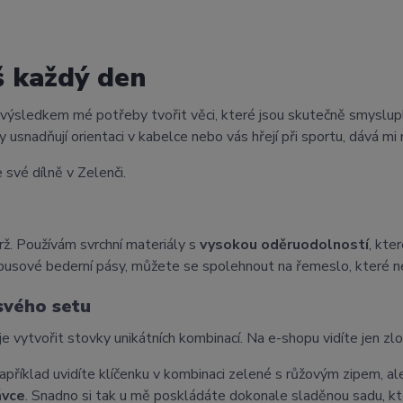
š každý den
 výsledkem mé potřeby tvořit věci, které jsou skutečně smyslup
 usnadňují orientaci v kabelce nebo vás hřejí při sportu, dává mi 
 své dílně v Zelenči.
ž. Používám svrchní materiály s
vysokou oděruodolností
, kte
busové bederní pásy, můžete se spolehnout na řemeslo, které n
 svého setu
je vytvořit stovky unikátních kombinací. Na e-shopu vidíte jen zl
příklad uvidíte klíčenku v kombinaci zelené s růžovým zipem, ale 
ávce
. Snadno si tak u mě poskládáte dokonale sladěnou sadu, kte