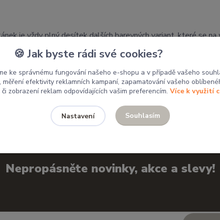
tánek je vždy plný desítek dalších barevných variant, které se n
🍪 Jak byste rádi své cookies?
 mým výrobkům domov.
me ke správnému fungování našeho e-shopu a v případě vašeho souhl
u, měření efektivity reklamních kampaní, zapamatování vašeho oblíbené
, či zobrazení reklam odpovídajících vašim preferencím.
Více k využití 
Souhlasím
Nastavení
Nepropásněte novinky, akce a slevy!