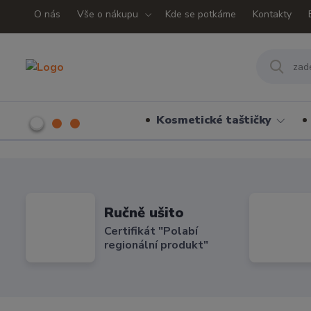
O nás
Vše o nákupu
Kde se potkáme
Kontakty
Kosmetické taštičky
Ručně ušito
Certifikát "Polabí
regionální produkt"