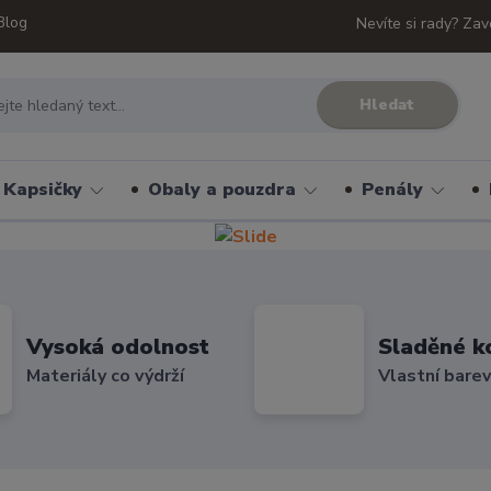
Blog
Nevíte si rady? Zav
Hledat
Kapsičky
Obaly a pouzdra
Penály
Vysoká odolnost
Sladěné k
Materiály co výdrží
Vlastní bare