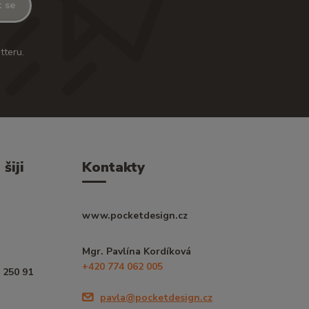
t se
tteru.
šiji
Kontakty
www.pocketdesign.cz
Mgr. Pavlína Kordíková
+420 774 062 005
 250 91
pavla@pocketdesign.cz