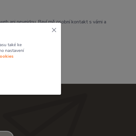
a web ani nevejdou. Baví mě osobní kontakt s vámi a
asu také ke
ho nastavení
cookies