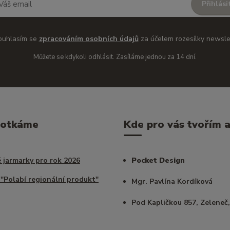
Přihlási
ouhlasím se
zpracováním osobních údajů
za účelem rozesílky newsle
Můžete se kdykoli odhlásit. Zasíláme jednou za 14 dní.
potkáme
Kde pro vás tvořím a 
 jarmarky pro rok 2026
Pocket Design
 "Polabí regionální produkt"
Mgr. Pavlína Kordíková
Pod Kapličkou 857, Zeleneč,