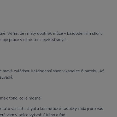
lné. Věřím, že i malý doplněk může v každodenním shonu
moje práce v dílně ten největší smysl.
ré hravě zvládnou každodenní shon v kabelce či batohu. Ať
euvadá.
omek toho, co je možné.
tato varianta chybí u kosmetické taštičky, ráda ji pro vás
rá vám v tašce vytvoří útulno a řád.