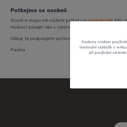
Potkejme se osobně
Kromě e-shopu mě můžete potkat i na
jarmarcích
. Můj s
možnost poradit vám s výběrem přímo na místě.
Děkuji, že podporujete poctivou českou tvorbu a dáváte
Soubory cookies používá
sledování statistik o web
Pavlína
při používání stránek