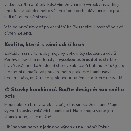
velkou službu a užitek. Když vím, že vám mé výrobky usnadňují
orientaci v kabelce nebo vás hřejí při sportu, dává mi moje práce
v dílně ten největší smysl.
Vše od první nitky až po odeslání balíčku realizuji osobně ve své
dílně v Zelenči.
Kvalita, která s vámi udrží krok
Zakládám si na tom, aby moje výrobky měly skutečnou výdrž.
Používám svrchní materiály s
vysokou oděruodolností
, které
hravě zvládnou každodenní shon v kabelce či batohu. Ať už jde o
elegantní damašková pouzdra nebo praktické bambusové
bederní pásy, můžete se spolehnout na řemeslo, které neuvadá.
🎨
Stovky kombinací: Buďte designérkou svého
setu
Moje nabídka barev látek a zipů je tak široká, že mi umožňuje
vytvořit stovky unikátních kombinací. Na e-shopu vidíte jen
zlomek toho, co je možné.
Líbí se vám barva z jednoho výrobku na jiném?
Pokud