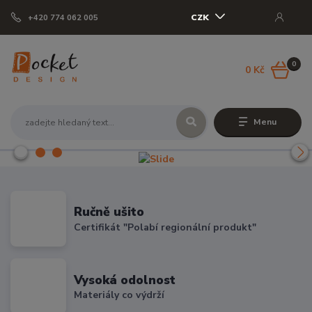
CZK
+420 774 062 005
0
0 Kč
Menu
Ručně ušito
Certifikát "Polabí regionální produkt"
Vysoká odolnost
Materiály co výdrží