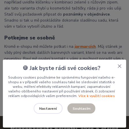
například uvidíte klíčenku v kombinaci zelené s růžovým zipem,
ale tato varianta chybí u kosmetické taštičky, ráda ji pro vás ušiji.
Stačí svůj požadavek připsat do
poznámky v objednávce
.
Snadno si tak u mě poskládáte dokonale sladěnou sadu, která
vám v tašce vytvoří útulno a řád.
Potkejme se osobně
Kromě e-shopu mě můžete potkat i na
jarmarcích
. Můj stánek je
vždy plný desítek dalších barevných variant, které se na web ani
nevejdou. Baví mě osobní kontakt s vámi a možnost poradit vám s
výběrem přímo na místě.
🍪 Jak byste rádi své cookies?
Děkuji, že podporujete poctivou českou tvorbu a dáváte mým
Soubory cookies používáme ke správnému fungování našeho e-
výrobkům domov.
shopu a v případě vašeho souhlasu také ke sledování statistik o
webu, měření efektivity reklamních kampaní, zapamatování
Pavlína
vašeho oblíbeného nastavení při používání stránek, či zobrazení
reklam odpovídajících vašim preferencím.
Více k využití cookies
Souhlasím
Nastavení