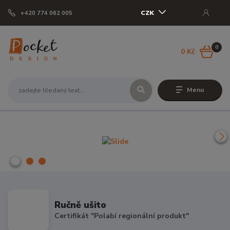
CZK
+420 774 062 005
0
0 Kč
Menu
Ručně ušito
Certifikát "Polabí regionální produkt"