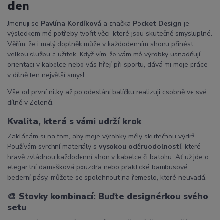
den
Jmenuji se
Pavlína Kordíková
a značka
Pocket Design
je
výsledkem mé potřeby tvořit věci, které jsou skutečně smysluplné.
Věřím, že i malý doplněk může v každodenním shonu přinést
velkou službu a užitek. Když vím, že vám mé výrobky usnadňují
orientaci v kabelce nebo vás hřejí při sportu, dává mi moje práce
v dílně ten největší smysl.
Vše od první nitky až po odeslání balíčku realizuji osobně ve své
dílně v Zelenči.
Kvalita, která s vámi udrží krok
Zakládám si na tom, aby moje výrobky měly skutečnou výdrž.
Používám svrchní materiály s
vysokou oděruodolností
, které
hravě zvládnou každodenní shon v kabelce či batohu. Ať už jde o
elegantní damašková pouzdra nebo praktické bambusové
bederní pásy, můžete se spolehnout na řemeslo, které neuvadá.
🎨
Stovky kombinací: Buďte designérkou svého
setu