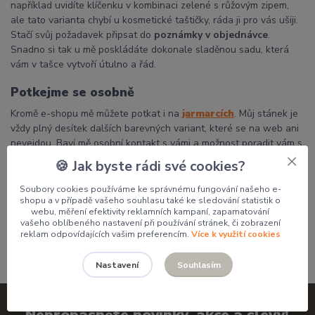
například uvidíte klíčenku v kombinaci zelené s růžovým zipem,
ale tato varianta chybí u kosmetické taštičky, ráda ji pro vás ušiji.
Stačí svůj požadavek připsat do
poznámky v objednávce
.
Snadno si tak u mě poskládáte dokonale sladěnou sadu, která
vám v tašce vytvoří útulno a řád.
Potkejme se osobně
Kromě e-shopu mě můžete potkat i na
jarmarcích
. Můj stánek je
vždy plný desítek dalších barevných variant, které se na web ani
nevejdou. Baví mě osobní kontakt s vámi a možnost poradit vám s
výběrem přímo na místě.
🍪 Jak byste rádi své cookies?
Děkuji, že podporujete poctivou českou tvorbu a dáváte mým
Soubory cookies používáme ke správnému fungování našeho e-
výrobkům domov.
shopu a v případě vašeho souhlasu také ke sledování statistik o
webu, měření efektivity reklamních kampaní, zapamatování
Pavlína
vašeho oblíbeného nastavení při používání stránek, či zobrazení
reklam odpovídajících vašim preferencím.
Více k využití cookies
Souhlasím
Nastavení