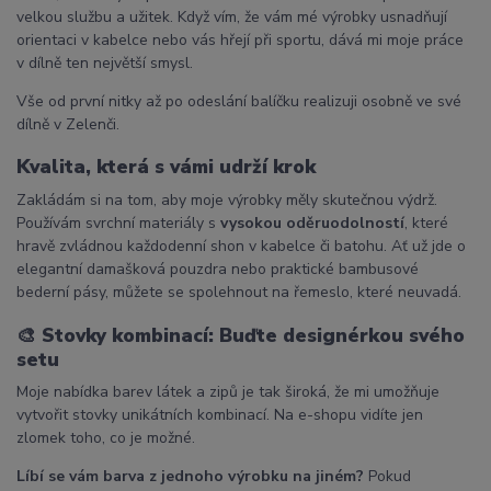
velkou službu a užitek. Když vím, že vám mé výrobky usnadňují
orientaci v kabelce nebo vás hřejí při sportu, dává mi moje práce
v dílně ten největší smysl.
Vše od první nitky až po odeslání balíčku realizuji osobně ve své
dílně v Zelenči.
Kvalita, která s vámi udrží krok
Zakládám si na tom, aby moje výrobky měly skutečnou výdrž.
Používám svrchní materiály s
vysokou oděruodolností
, které
hravě zvládnou každodenní shon v kabelce či batohu. Ať už jde o
elegantní damašková pouzdra nebo praktické bambusové
bederní pásy, můžete se spolehnout na řemeslo, které neuvadá.
🎨
Stovky kombinací: Buďte designérkou svého
setu
Moje nabídka barev látek a zipů je tak široká, že mi umožňuje
vytvořit stovky unikátních kombinací. Na e-shopu vidíte jen
zlomek toho, co je možné.
Líbí se vám barva z jednoho výrobku na jiném?
Pokud