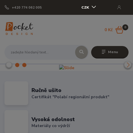
CZK
+420 774 062 005
0
0 Kč
Menu
Ručně ušito
Certifikát "Polabí regionální produkt"
Vysoká odolnost
Materiály co výdrží