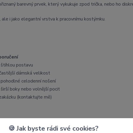
řiznaný barevný prvek, který vykukuje zpod trička, nebo ho disk
, ale i jako elegantní vrstva k pracovnímu kostýmku.
oručení
 štíhlou postavu
častější dámská velikost
 pohodlné celodenní nošení
širší boky nebo volnější pocit
zakázku (kontaktujte mě)
nad pupíkem).
🍪 Jak byste rádi své cookies?
adek.