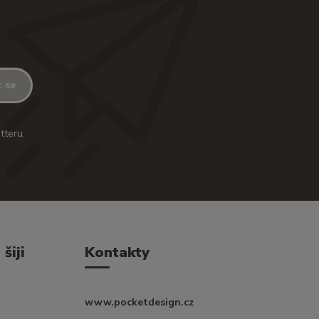
t se
tteru.
šiji
Kontakty
www.pocketdesign.cz