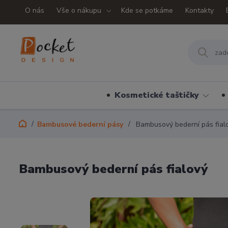
O nás
Vše o nákupu
Kde se potkáme
Kontakty
Kosmetické taštičky
Bambusové bederní pásy
Bambusový bederní pás fial
Bambusový bederní pás fialový