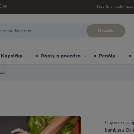
Blog
Nevíte si rady? Zav
Hledat
Kapsičky
Obaly a pouzdra
Penály
ový
Objevte nenáp
bambusu. Bam