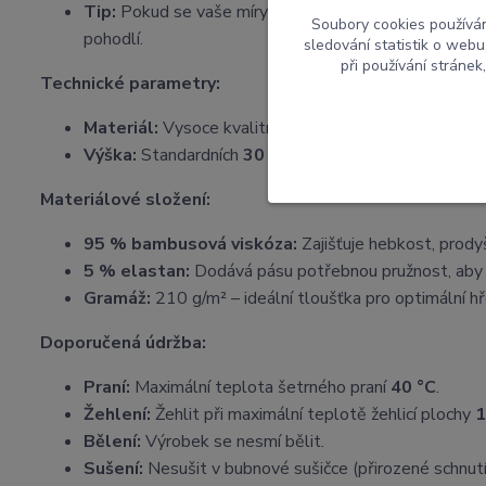
Tip:
Pokud se vaše míry pohybují na hranici dvou veli
Soubory cookies používá
pohodlí.
sledování statistik o web
při používání stránek
Technické parametry:
Materiál:
Vysoce kvalitní a pružný bambusový úplet.
Výška:
Standardních
30 cm
, což zajišťuje dokonal
Materiálové složení:
95 % bambusová viskóza:
Zajišťuje hebkost, prody
5 % elastan:
Dodává pásu potřebnou pružnost, aby
Gramáž:
210 g/m² – ideální tloušťka pro optimální hře
Doporučená údržba:
Praní:
Maximální teplota šetrného praní
40 °C
.
Žehlení:
Žehlit při maximální teplotě žehlicí plochy
1
Bělení:
Výrobek se nesmí bělit.
Sušení:
Nesušit v bubnové sušičce (přirozené schnutí