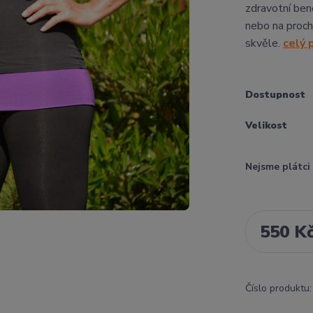
zdravotní bene
nebo na proch
skvěle.
celý 
Dostupnost
Velikost
Nejsme plátc
550 K
Číslo produktu: