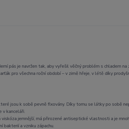
ní pás je navržen tak, aby vyřešil věčný problém s chladem na 
arťák pro všechna roční období – v zimě hřeje, v létě díky prodyš
 které jsou k sobě pevně fixovány. Díky tomu se látky po sobě ne
 v kanceláři.
viskóza jemnější, má přirozené antiseptické vlastnosti a je mn
 bakterií a vzniku zápachu.