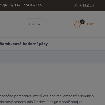
olejte.
+420 774 062 005
Přihlášení
0
0 Kč
CZK
Bambusové bederní pásy
adného pomocníka, který vás obejme jemností přírodního
busový bederní pás Pocket Design v sobě spojuje