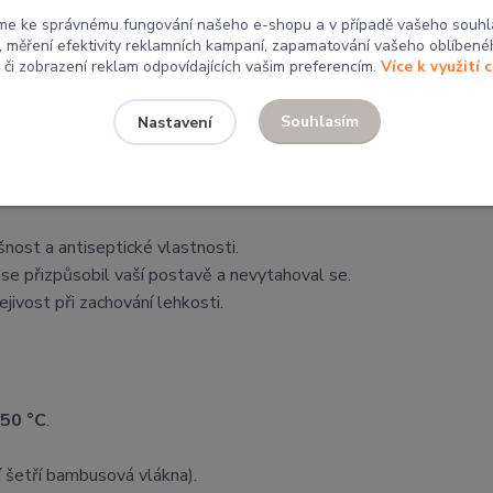
kostí, doporučuji zvolit u bambusového pásu tu větší pro maximál
me ke správnému fungování našeho e-shopu a v případě vašeho souhl
u, měření efektivity reklamních kampaní, zapamatování vašeho oblíbené
, či zobrazení reklam odpovídajících vašim preferencím.
Více k využití 
Souhlasím
Nastavení
é krytí celé bederní oblasti.
šnost a antiseptické vlastnosti.
 se přizpůsobil vaší postavě a nevytahoval se.
jivost při zachování lehkosti.
50 °C
.
 šetří bambusová vlákna).