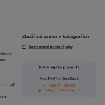
Zboží zařazeno v kategoriích
Bambusové bederní pásy
zádech a
nosti
Potřebujete poradit?
Mgr. Pavlína Kordíková
posouvají
+420 774 062 005
pavla@pocketdesign.cz
ohem