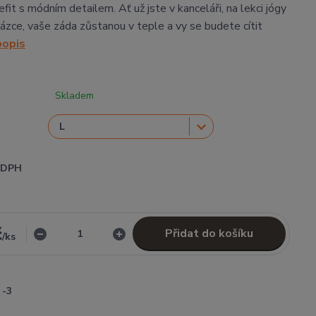
fit s módním detailem. Ať už jste v kanceláři, na lekci jógy
ázce, vaše záda zůstanou v teple a vy se budete cítit
popis
Skladem
i DPH
č
Přidat do košíku
/
ks
-3