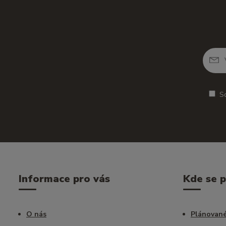
S
Informace pro vás
Kde se 
O nás
Plánované