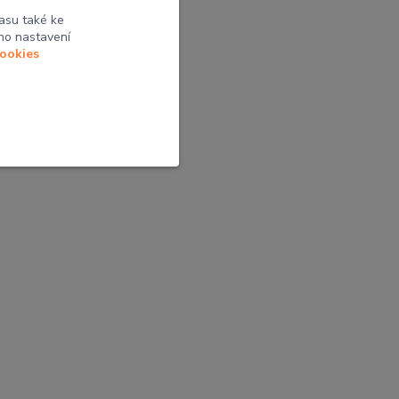
ní pocit
asu také ke
ho nastavení
cookies