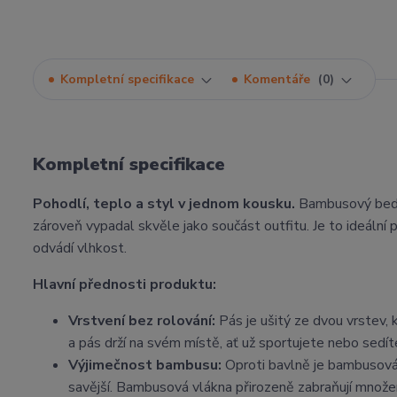
Kompletní specifikace
Komentáře
0
Kompletní specifikace
Pohodlí, teplo a styl v jednom kousku.
Bambusový beder
zároveň vypadal skvěle jako součást outfitu. Je to ideální p
odvádí vlhkost.
Hlavní přednosti produktu:
Vrstvení bez rolování:
Pás je ušitý ze dvou vrstev,
a pás drží na svém místě, ať už sportujete nebo sedíte
Výjimečnost bambusu:
Oproti bavlně je bambusová 
savější. Bambusová vlákna přirozeně zabraňují množení