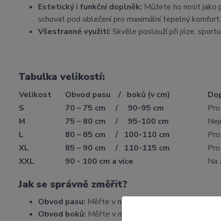
Estetický i funkční doplněk:
Můžete ho nosit jako p
schovat pod oblečení pro maximální tepelný komfort.
Všestranné využití:
Skvěle poslouží při józe, sportu
Tabulka velikostí:
Velikost
Obvod pasu / boků (v cm)
Dop
S
70 – 75 cm / 90-95 cm
Pro
M
75 – 80 cm / 95-100 cm
Nej
L
80 – 85 cm / 100-110 cm
Pro
XL
85 – 90 cm / 110-115 cm
Pro 
XXL
90 - 100 cm a více
Na 
Jak se správně změřit?
Obvod pasu:
Měřte v nejužším místě trupu (kousek 
Obvod boků:
Měřte v nejširším místě přes kyčle a z