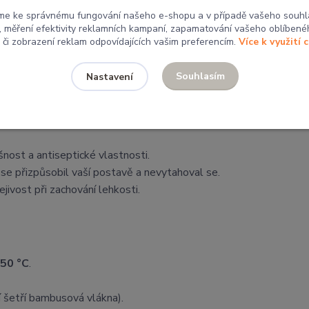
kostí, doporučuji zvolit u bambusového pásu tu větší pro maximál
me ke správnému fungování našeho e-shopu a v případě vašeho souhl
u, měření efektivity reklamních kampaní, zapamatování vašeho oblíbené
, či zobrazení reklam odpovídajících vašim preferencím.
Více k využití 
Souhlasím
Nastavení
é krytí celé bederní oblasti.
šnost a antiseptické vlastnosti.
 se přizpůsobil vaší postavě a nevytahoval se.
jivost při zachování lehkosti.
50 °C
.
 šetří bambusová vlákna).