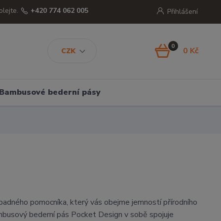
olejte.
+420 774 062 005
Přihlášení
0
0 Kč
CZK
Bambusové bederní pásy
adného pomocníka, který vás obejme jemností přírodního
busový bederní pás Pocket Design v sobě spojuje