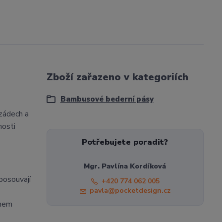
Zboží zařazeno v kategoriích
Bambusové bederní pásy
zádech a
nosti
Potřebujete poradit?
Mgr. Pavlína Kordíková
posouvají
+420 774 062 005
pavla@pocketdesign.cz
ohem