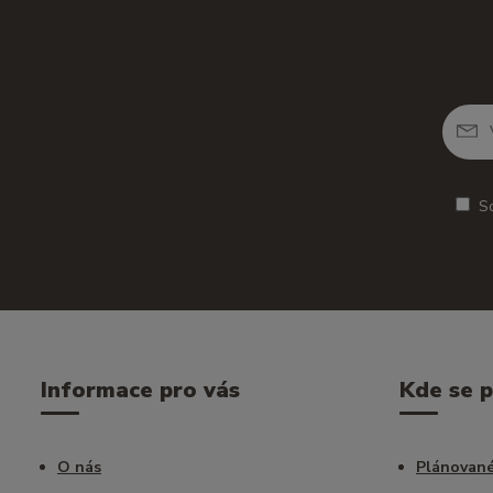
S
Informace pro vás
Kde se 
O nás
Plánované