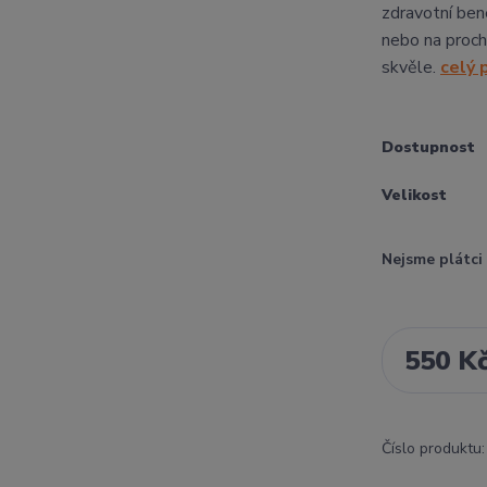
zdravotní bene
nebo na proch
skvěle.
celý 
Dostupnost
Velikost
Nejsme plátc
550 K
Číslo produktu: