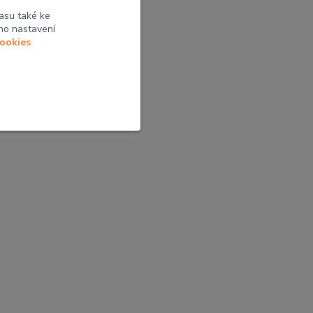
ní pocit
asu také ke
ho nastavení
cookies