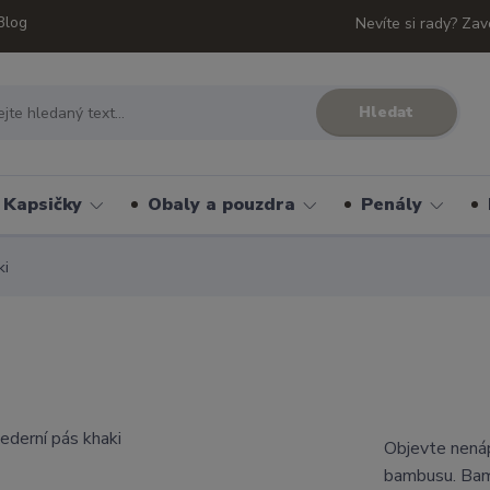
Blog
Nevíte si rady? Zav
Hledat
Kapsičky
Obaly a pouzdra
Penály
ki
Objevte nenáp
bambusu. Bam