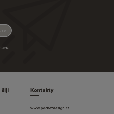
t se
tteru.
šiji
Kontakty
www.pocketdesign.cz