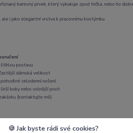
řiznaný barevný prvek, který vykukuje zpod trička, nebo ho disk
, ale i jako elegantní vrstva k pracovnímu kostýmku.
oručení
 štíhlou postavu
častější dámská velikost
 pohodlné celodenní nošení
širší boky nebo volnější pocit
zakázku (kontaktujte mě)
nad pupíkem).
🍪 Jak byste rádi své cookies?
adek.