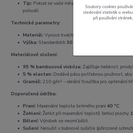
Tip:
Pokud se vaše míry pohybují na hranici dvou veli
Soubory cookies používá
pohodlí.
sledování statistik o web
při používání stránek
Technické parametry:
Materiál:
Vysoce kvalitní a pružný bambusový úplet.
Výška:
Standardních
30 cm
, což zajišťuje dokonal
Materiálové složení:
95 % bambusová viskóza:
Zajišťuje hebkost, prody
5 % elastan:
Dodává pásu potřebnou pružnost, aby
Gramáž:
210 g/m² – ideální tloušťka pro optimální hře
Doporučená údržba:
Praní:
Maximální teplota šetrného praní
40 °C
.
Žehlení:
Žehlit při maximální teplotě žehlicí plochy
1
Bělení:
Výrobek se nesmí bělit.
Sušení:
Nesušit v bubnové sušičce (přirozené schnutí