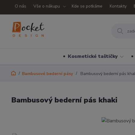
O nás
Vše o nákupu
Kde se potkáme
Kontakty
Kosmetické taštičky
Bambusové bederní pásy
Bambusový bederní pás kha
Bambusový bederní pás khaki