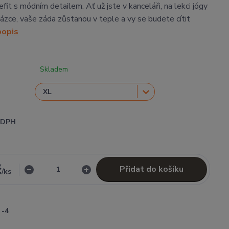
fit s módním detailem. Ať už jste v kanceláři, na lekci jógy
ázce, vaše záda zůstanou v teple a vy se budete cítit
popis
Skladem
i DPH
č
Přidat do košíku
/
ks
-4