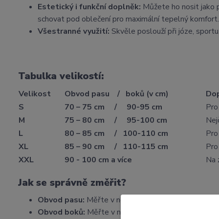
Estetický i funkční doplněk:
Můžete ho nosit jako p
schovat pod oblečení pro maximální tepelný komfort.
Všestranné využití:
Skvěle poslouží při józe, sportu
Tabulka velikostí:
Velikost
Obvod pasu / boků (v cm)
Dop
S
70 – 75 cm / 90-95 cm
Pro
M
75 – 80 cm / 95-100 cm
Nej
L
80 – 85 cm / 100-110 cm
Pro
XL
85 – 90 cm / 110-115 cm
Pro 
XXL
90 - 100 cm a více
Na 
Jak se správně změřit?
Obvod pasu:
Měřte v nejužším místě trupu (kousek 
Obvod boků:
Měřte v nejširším místě přes kyčle a z