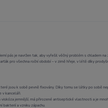
ní pás je navržen tak, aby vyřešil věčný problém s chladem na 
arťák pro všechna roční období – v zimě hřeje, v létě díky prodyš
 které jsou k sobě pevně fixovány. Díky tomu se látky po sobě ne
 v kanceláři.
viskóza jemnější, má přirozené antiseptické vlastnosti a je mn
 bakterií a vzniku zápachu.