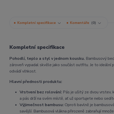
Kompletní specifikace
Komentáře
0
Kompletní specifikace
Pohodlí, teplo a styl v jednom kousku.
Bambusový beder
zároveň vypadal skvěle jako součást outfitu. Je to ideální p
odvádí vlhkost.
Hlavní přednosti produktu:
Vrstvení bez rolování:
Pás je ušitý ze dvou vrstev,
a pás drží na svém místě, ať už sportujete nebo sedíte
Výjimečnost bambusu:
Oproti bavlně je bambusová 
savější. Bambusová vlákna přirozeně zabraňují množení