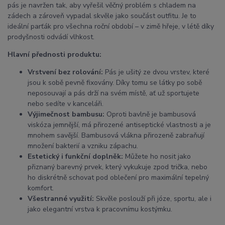
pás je navržen tak, aby vyřešil věčný problém s chladem na
zádech a zároveň vypadal skvěle jako součást outfitu. Je to
ideální parťák pro všechna roční období – v zimě hřeje, v létě díky
prodyšnosti odvádí vlhkost.
Hlavní přednosti produktu:
Vrstvení bez rolování:
Pás je ušitý ze dvou vrstev, které
jsou k sobě pevně fixovány. Díky tomu se látky po sobě
neposouvají a pás drží na svém místě, ať už sportujete
nebo sedíte v kanceláři.
Výjimečnost bambusu:
Oproti bavlně je bambusová
viskóza jemnější, má přirozené antiseptické vlastnosti a je
mnohem savější. Bambusová vlákna přirozeně zabraňují
množení bakterií a vzniku zápachu.
Estetický i funkční doplněk:
Můžete ho nosit jako
přiznaný barevný prvek, který vykukuje zpod trička, nebo
ho diskrétně schovat pod oblečení pro maximální tepelný
komfort.
Všestranné využití:
Skvěle poslouží při józe, sportu, ale i
jako elegantní vrstva k pracovnímu kostýmku.