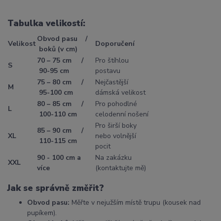
Tabulka velikostí:
Obvod pasu /
Velikost
Doporučení
boků (v cm)
70 – 75 cm /
Pro štíhlou
S
90-95 cm
postavu
75 – 80 cm /
Nejčastější
M
95-100 cm
dámská velikost
80 – 85 cm /
Pro pohodlné
L
100-110 cm
celodenní nošení
Pro širší boky
85 – 90 cm /
XL
nebo volnější
110-115 cm
pocit
90 - 100 cm a
Na zakázku
XXL
více
(kontaktujte mě)
Jak se správně změřit?
Obvod pasu:
Měřte v nejužším místě trupu (kousek nad
pupíkem).