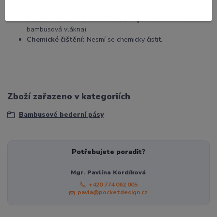
Bělení:
Výrobek se nesmí bělit.
Sušení:
Nesušit v bubnové sušičce (přirozené schnutí šetří
bambusová vlákna).
Chemické čištění:
Nesmí se chemicky čistit.
Zboží zařazeno v kategoriích
Bambusové bederní pásy
Potřebujete poradit?
Mgr. Pavlína Kordíková
+420 774 062 005
pavla@pocketdesign.cz