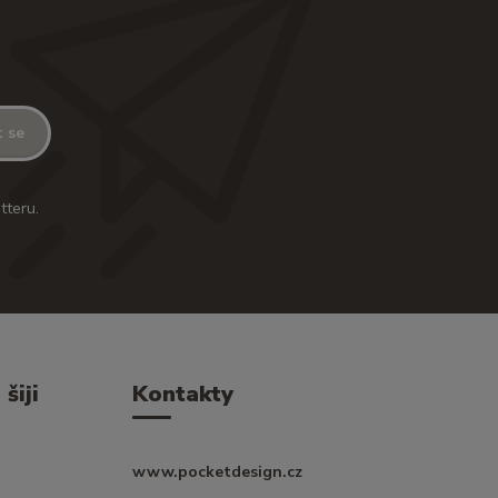
t se
tteru.
šiji
Kontakty
www.pocketdesign.cz