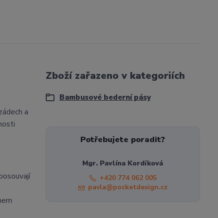
Zboží zařazeno v kategoriích
Bambusové bederní pásy
zádech a
nosti
Potřebujete poradit?
Mgr. Pavlína Kordíková
posouvají
+420 774 062 005
pavla@pocketdesign.cz
ohem