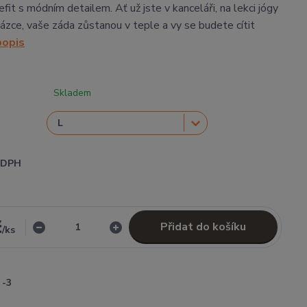
fit s módním detailem. Ať už jste v kanceláři, na lekci jógy
ázce, vaše záda zůstanou v teple a vy se budete cítit
popis
Skladem
i DPH
č
Přidat do košíku
/
ks
-3