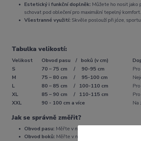
Estetický i funkční doplněk:
Můžete ho nosit jako p
schovat pod oblečení pro maximální tepelný komfort.
Všestranné využití:
Skvěle poslouží při józe, sportu
Tabulka velikostí:
Velikost
Obvod pasu / boků (v cm)
Dop
S
70 – 75 cm / 90-95 cm
Pro
M
75 – 80 cm / 95-100 cm
Nej
L
80 – 85 cm / 100-110 cm
Pro
XL
85 – 90 cm / 110-115 cm
Pro 
XXL
90 - 100 cm a více
Na 
Jak se správně změřit?
Obvod pasu:
Měřte v nejužším místě trupu (kousek 
Obvod boků:
Měřte v nejširším místě přes kyčle a z