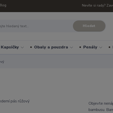
Blog
Nevíte si rady? Zav
Hledat
Kapsičky
Obaly a pouzdra
Penály
ový
Objevte nenáp
bambusu. Bam