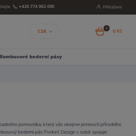
olejte.
+420 774 062 005
Přihlášení
0
0 Kč
CZK
Bambusové bederní pásy
adného pomocníka, který vás obejme jemností přírodního
busový bederní pás Pocket Design v sobě spojuje