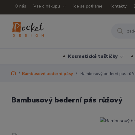
O nás
Vše o nákupu
Kde se potkáme
Kontakty
Kosmetické taštičky
Bambusové bederní pásy
Bambusový bederní pás růž
Bambusový bederní pás růžový