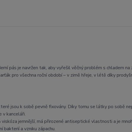
ní pás je navržen tak, aby vyřešil věčný problém s chladem na 
arťák pro všechna roční období – v zimě hřeje, v létě díky prodyš
 které jsou k sobě pevně fixovány. Díky tomu se látky po sobě ne
 v kanceláři.
viskóza jemnější, má přirozené antiseptické vlastnosti a je mn
 bakterií a vzniku zápachu.