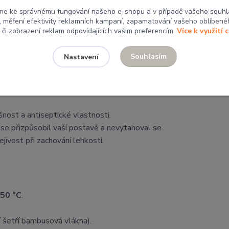
kostí, doporučuji zvolit u bambusového pásu tu větší pro maximál
me ke správnému fungování našeho e-shopu a v případě vašeho souhl
u, měření efektivity reklamních kampaní, zapamatování vašeho oblíbené
, či zobrazení reklam odpovídajících vašim preferencím.
Více k využití 
Souhlasím
Nastavení
é krytí celé bederní oblasti.
šnost a antiseptické vlastnosti.
 se přizpůsobil vaší postavě a nevytahoval se.
jivost při zachování lehkosti.
50 °C
.
 šetří bambusová vlákna).