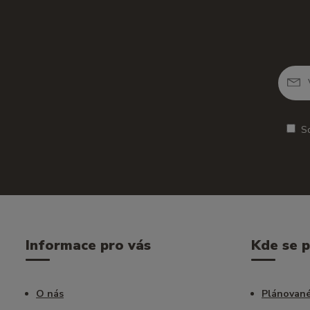
S
Informace pro vás
Kde se 
O nás
Plánované