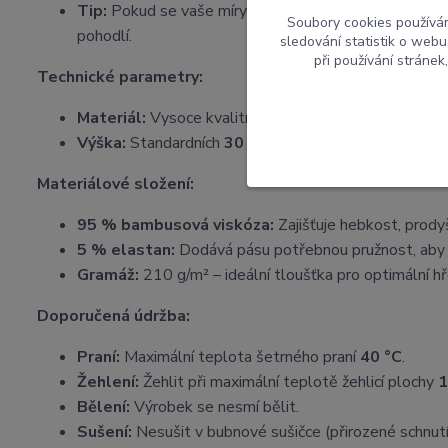
Tip:
Pokud se vaše míry pohybují na hranici dvou veli
Soubory cookies používá
pohodlí.
sledování statistik o web
při používání stránek
Technické parametry:
Materiál:
Vysoce kvalitní a pružný bambusový úplet.
Výška:
Standardních
30 cm
, což zajišťuje dokonal
Materiálové složení:
95 % bambusová viskóza:
Zajišťuje hebkost, prody
5 % elastan:
Dodává pásu potřebnou pružnost, aby
Gramáž:
210 g/m² – ideální tloušťka pro optimální hře
Doporučená údržba:
Praní:
Maximální teplota šetrného praní
40 °C
.
Žehlení:
Žehlit při maximální teplotě žehlicí plochy
1
Bělení:
Výrobek se nesmí bělit.
Sušení:
Nesušit v bubnové sušičce (přirozené schnutí