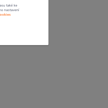
ní pocit
asu také ke
ho nastavení
cookies