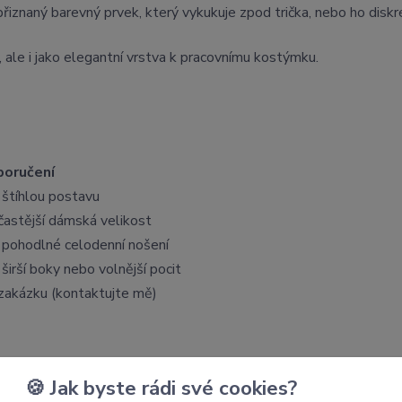
řiznaný barevný prvek, který vykukuje zpod trička, nebo ho disk
, ale i jako elegantní vrstva k pracovnímu kostýmku.
oručení
 štíhlou postavu
častější dámská velikost
 pohodlné celodenní nošení
širší boky nebo volnější pocit
zakázku (kontaktujte mě)
nad pupíkem).
🍪 Jak byste rádi své cookies?
adek.