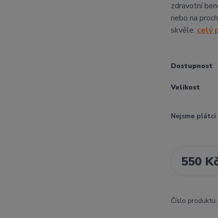
zdravotní bene
nebo na proch
skvěle.
celý 
Dostupnost
Velikost
Nejsme plátc
550 K
Číslo produktu: