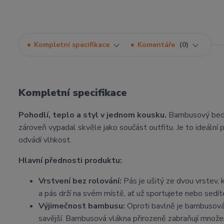
Kompletní specifikace
Komentáře
0
Kompletní specifikace
Pohodlí, teplo a styl v jednom kousku.
Bambusový beder
zároveň vypadal skvěle jako součást outfitu. Je to ideální p
odvádí vlhkost.
Hlavní přednosti produktu:
Vrstvení bez rolování:
Pás je ušitý ze dvou vrstev,
a pás drží na svém místě, ať už sportujete nebo sedíte
Výjimečnost bambusu:
Oproti bavlně je bambusová 
savější. Bambusová vlákna přirozeně zabraňují množení