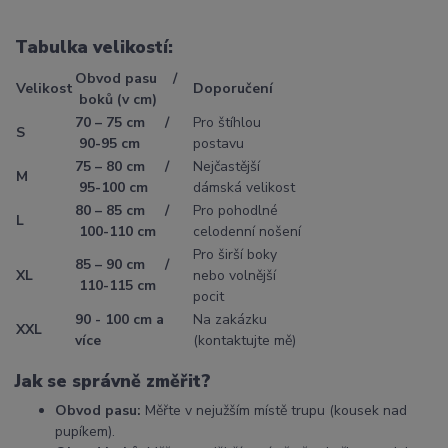
Tabulka velikostí:
Obvod pasu /
Velikost
Doporučení
boků (v cm)
70 – 75 cm /
Pro štíhlou
S
90-95 cm
postavu
75 – 80 cm /
Nejčastější
M
95-100 cm
dámská velikost
80 – 85 cm /
Pro pohodlné
L
100-110 cm
celodenní nošení
Pro širší boky
85 – 90 cm /
XL
nebo volnější
110-115 cm
pocit
90 - 100 cm a
Na zakázku
XXL
více
(kontaktujte mě)
Jak se správně změřit?
Obvod pasu:
Měřte v nejužším místě trupu (kousek nad
pupíkem).