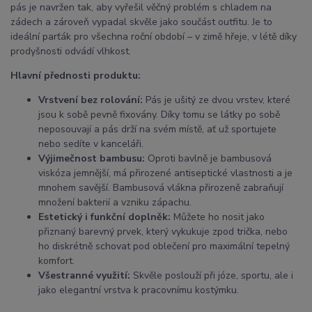
pás je navržen tak, aby vyřešil věčný problém s chladem na
zádech a zároveň vypadal skvěle jako součást outfitu. Je to
ideální parťák pro všechna roční období – v zimě hřeje, v létě díky
prodyšnosti odvádí vlhkost.
Hlavní přednosti produktu:
Vrstvení bez rolování:
Pás je ušitý ze dvou vrstev, které
jsou k sobě pevně fixovány. Díky tomu se látky po sobě
neposouvají a pás drží na svém místě, ať už sportujete
nebo sedíte v kanceláři.
Výjimečnost bambusu:
Oproti bavlně je bambusová
viskóza jemnější, má přirozené antiseptické vlastnosti a je
mnohem savější. Bambusová vlákna přirozeně zabraňují
množení bakterií a vzniku zápachu.
Estetický i funkční doplněk:
Můžete ho nosit jako
přiznaný barevný prvek, který vykukuje zpod trička, nebo
ho diskrétně schovat pod oblečení pro maximální tepelný
komfort.
Všestranné využití:
Skvěle poslouží při józe, sportu, ale i
jako elegantní vrstva k pracovnímu kostýmku.