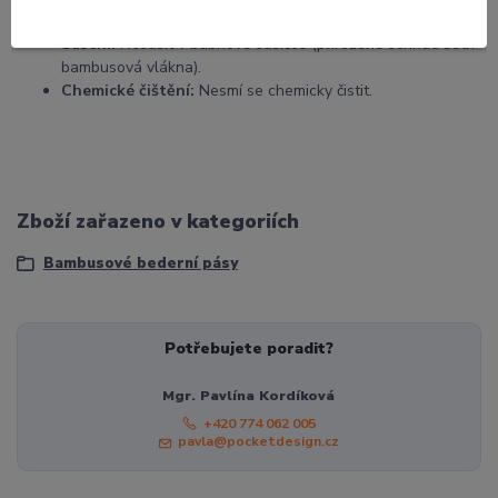
Bělení:
Výrobek se nesmí bělit.
Sušení:
Nesušit v bubnové sušičce (přirozené schnutí šetří
bambusová vlákna).
Chemické čištění:
Nesmí se chemicky čistit.
Zboží zařazeno v kategoriích
Bambusové bederní pásy
Potřebujete poradit?
Mgr. Pavlína Kordíková
+420 774 062 005
pavla@pocketdesign.cz