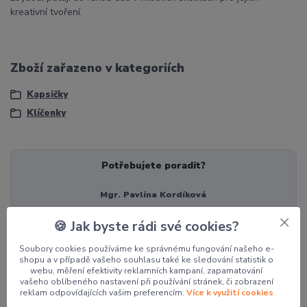
kreativní tvoření.
Zboží zařazeno v kategoriích
Kapsičky
Klíčenky
Potřebujete poradit?
Mgr. Pavlína Kordíková
+420 774 062 005
🍪 Jak byste rádi své cookies?
pavla@pocketdesign.cz
Soubory cookies používáme ke správnému fungování našeho e-
shopu a v případě vašeho souhlasu také ke sledování statistik o
webu, měření efektivity reklamních kampaní, zapamatování
Související zboží
5
vašeho oblíbeného nastavení při používání stránek, či zobrazení
reklam odpovídajících vašim preferencím.
Více k využití cookies