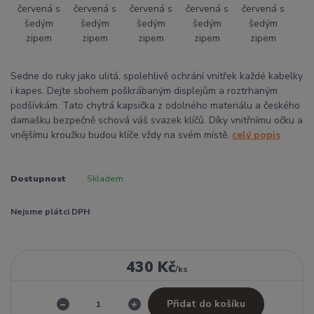
Sedne do ruky jako ulitá, spolehlivě ochrání vnitřek každé kabelky
i kapes. Dejte sbohem poškrábaným displejům a roztrhaným
podšívkám. Tato chytrá kapsička z odolného materiálu a českého
damašku bezpečně schová váš svazek klíčů. Díky vnitřnímu očku a
vnějšímu kroužku budou klíče vždy na svém místě.
celý popis
Dostupnost
Skladem
Nejsme plátci DPH
430 Kč
/
ks
Přidat do košíku