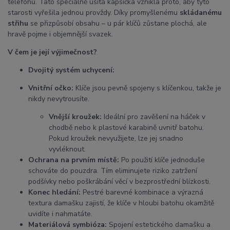
telefonů. Tato speciálně ušitá kapsička vznikla proto, aby tyto
starosti vyřešila jednou provždy. Díky promyšlenému
skládanému
střihu
se přizpůsobí obsahu – u pár klíčů zůstane plochá, ale
hravě pojme i objemnější svazek.
V čem je její výjimečnost?
Dvojitý systém uchycení:
Vnitřní očko:
Klíče jsou pevně spojeny s klíčenkou, takže je
nikdy nevytrousíte.
Vnější kroužek:
Ideální pro zavěšení na háček v
chodbě nebo k plastové karabině uvnitř batohu.
Pokud kroužek nevyužijete, lze jej snadno
vyvléknout.
Ochrana na prvním místě:
Po použití klíče jednoduše
schováte do pouzdra. Tím eliminujete riziko zatržení
podšívky nebo poškrábání věcí v bezprostřední blízkosti.
Konec hledání:
Pestré barevné kombinace a výrazná
textura damašku zajistí, že klíče v hloubi batohu okamžitě
uvidíte i nahmatáte.
Materiálová symbióza:
Spojení estetického damašku a