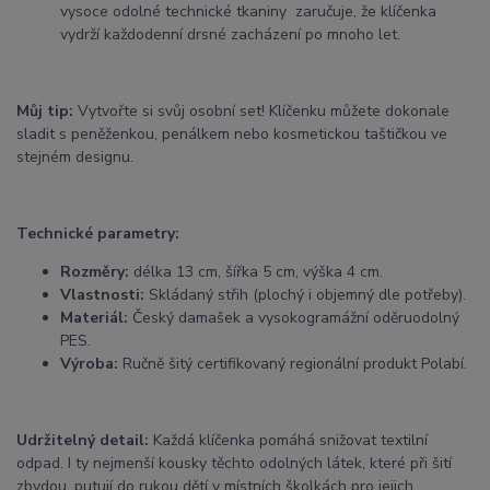
vysoce odolné technické tkaniny zaručuje, že klíčenka
vydrží každodenní drsné zacházení po mnoho let.
Můj tip:
Vytvořte si svůj osobní set! Klíčenku můžete dokonale
sladit s peněženkou, penálkem nebo kosmetickou taštičkou ve
stejném designu.
Technické parametry:
Rozměry:
délka 13 cm, šířka 5 cm, výška 4 cm.
Vlastnosti:
Skládaný střih (plochý i objemný dle potřeby).
Materiál:
Český damašek a vysokogramážní oděruodolný
PES.
Výroba:
Ručně šitý certifikovaný regionální produkt Polabí.
Udržitelný detail:
Každá klíčenka pomáhá snižovat textilní
odpad. I ty nejmenší kousky těchto odolných látek, které při šití
zbydou, putují do rukou dětí v místních školkách pro jejich