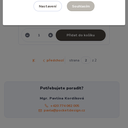
Souhlasím
Nastavení
Klíčenka hnědá s červeným zipem
430 Kč
Skladem
/
ks
Přidat do košíku
předchozí
strana
z 2
Potřebujete poradit?
Mgr. Pavlína Kordíková
+420 774 062 005
pavla@pocketdesign.cz