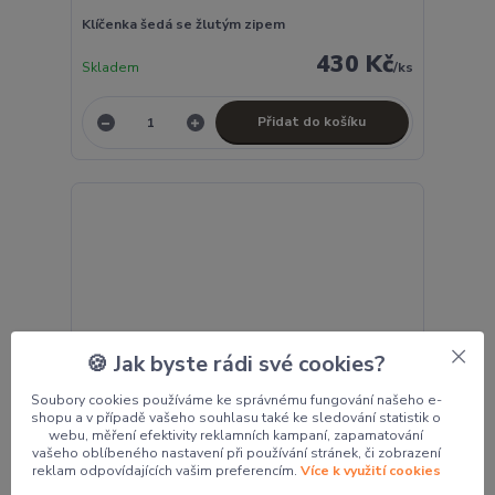
Klíčenka šedá se žlutým zipem
430 Kč
Skladem
/
ks
Přidat do košíku
🍪 Jak byste rádi své cookies?
Soubory cookies používáme ke správnému fungování našeho e-
shopu a v případě vašeho souhlasu také ke sledování statistik o
webu, měření efektivity reklamních kampaní, zapamatování
vašeho oblíbeného nastavení při používání stránek, či zobrazení
reklam odpovídajících vašim preferencím.
Více k využití cookies