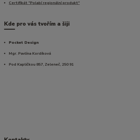
Certifikát "Polabí regionální produkt"
Kde pro vás tvořím a šiji
Pocket Design
Mgr. Pavlína Kordíková
Pod Kapličkou 857, Zeleneč, 250 91
Kontakty