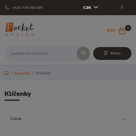
CZK
+420 774 062 005
0
0 Kč
Menu
Kapsičky
Klíčenky
Klíčenky
Cena: