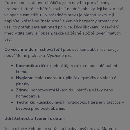
Tuto malou skládanou taštičku jsem navrhla pro všechny
drobnosti, které se běžně „toulají“ na dně kabelky. Její kouzlo tkví
ve speciálním střihu – v prázdném stavu je plochá. Jakmile ji
naplníte, krásně se "nafoukne" a vytvoří bezpečný prostor pro
vše, co potřebujete mít hned po ruce. Díky širokému rozevírání
hned vidíte celý její obsah, takže už žádné složité lovení malých
věcí.
Co všechno do ní schováte?
I přes své kompaktní rozměry je
neuvěřitelně praktická. Využijete ji na:
Kosmetiku:
rtěnku, jelení lůj, zrcátko nebo malé balení
krému.
Hygienu:
malou manikúru, pilníček, gumičky do vlasů či
pinetky.
Zdraví:
pohotovostní lékárničku, platička s léky nebo
homeopatika.
Techniku:
klasickou myš k notebooku, která je v taštičce v
bezpečí před poškrábáním.
Udržitelnost a tvoření s dětmi
V mé dílně v Zelenči se snažím o bezbytkový provoz. Materiál