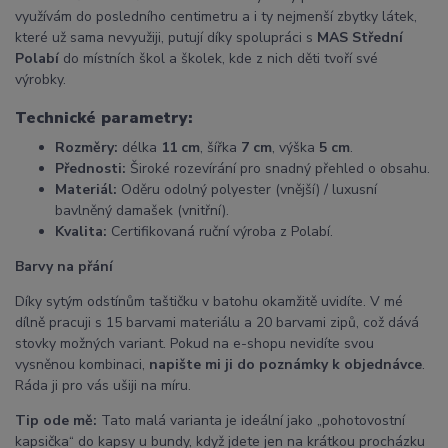
využívám do posledního centimetru a i ty nejmenší zbytky látek,
které už sama nevyužiji, putují díky spolupráci s
MAS Střední
Polabí
do místních škol a školek, kde z nich děti tvoří své
výrobky.
Technické parametry:
Rozměry:
délka
11 cm
, šířka
7 cm
, výška
5 cm
.
Přednosti:
Široké rozevírání pro snadný přehled o obsahu.
Materiál:
Oděru odolný polyester (vnější) / luxusní
bavlněný damašek (vnitřní).
Kvalita:
Certifikovaná ruční výroba z Polabí.
Barvy na přání
Díky sytým odstínům taštičku v batohu okamžitě uvidíte. V mé
dílně pracuji s 15 barvami materiálu a 20 barvami zipů, což dává
stovky možných variant. Pokud na e-shopu nevidíte svou
vysněnou kombinaci,
napište mi ji do poznámky k objednávce
.
Ráda ji pro vás ušiji na míru.
Tip ode mě:
Tato malá varianta je ideální jako „pohotovostní
kapsička“ do kapsy u bundy, když jdete jen na krátkou procházku