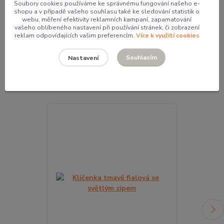
Soubory cookies používáme ke správnému fungování našeho e-
Mgr. Pavlína Kordíková
shopu a v případě vašeho souhlasu také ke sledování statistik o
webu, měření efektivity reklamních kampaní, zapamatování
+420 774 062 005
vašeho oblíbeného nastavení při používání stránek, či zobrazení
pavla@pocketdesign.cz
reklam odpovídajících vašim preferencím.
Více k využití cookies
Souhlasím
Nastavení
Související zboží
5