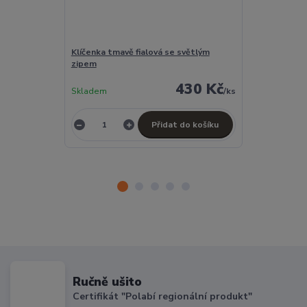
Klíčenka tmavě fialová se světlým
Obal na knihu 
zipem
430 Kč
Skladem
/
ks
Skladem
Přidat do košíku
Ručně ušito
Certifikát "Polabí regionální produkt"