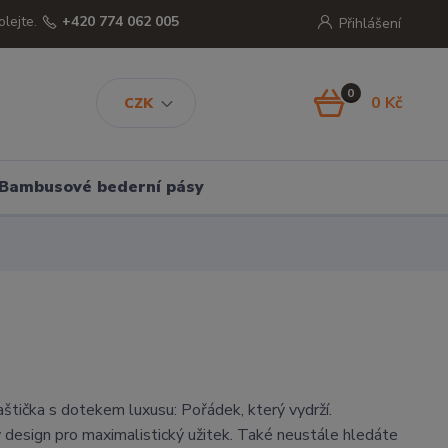
olejte.
+420 774 062 005
Přihlášení
0
0 Kč
CZK
Bambusové bederní pásy
štička s dotekem luxusu: Pořádek, který vydrží.
ý design pro maximalistický užitek. Také neustále hledáte