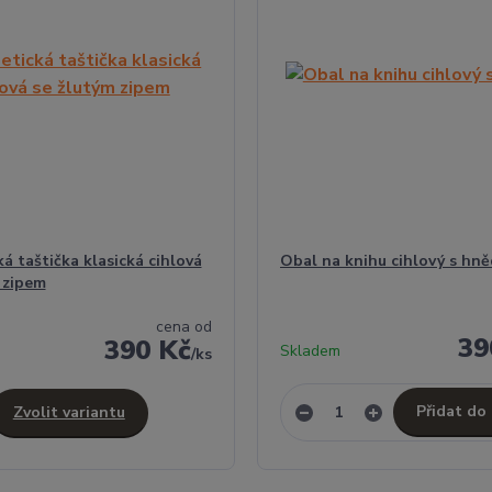
á taštička klasická cihlová
Obal na knihu cihlový s hn
 zipem
cena od
39
390 Kč
Skladem
/
ks
Přidat do
Zvolit variantu