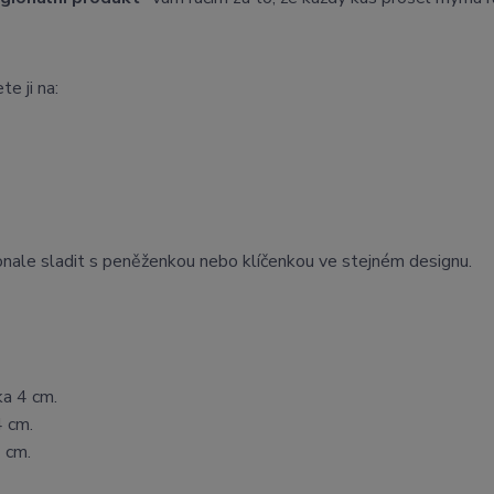
te ji na:
onale sladit s peněženkou nebo klíčenkou ve stejném designu.
ka 4 cm.
4 cm.
 cm.