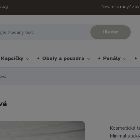
Blog
Nevíte si rady? Zav
Hledat
Kapsičky
Obaly a pouzdra
Penály
lová
vá
Kosmetická ta
Minimalistick