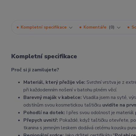
Kompletní specifikace
Komentáře
0
So
Kompletní specifikace
Proč si ji zamilujete?
Materiál, který přežije vše:
Svrchní vrstva je z ext
při každodenním nošení v batohu plném věcí.
Barevný maják v kabelce:
Vsadila jsem na syté, výr
odstínům svou kosmetickou taštičku
uvidíte na prv
Pohodlí na dotek:
I přes svou odolnost je materiál 
Přepych uvnitř:
Pokaždé, když taštičku otevřete, po
tkanina s jemným leskem dodává celému kousku punc
Regionální srdce:
Jako držitel certifikátu "
Polabí r