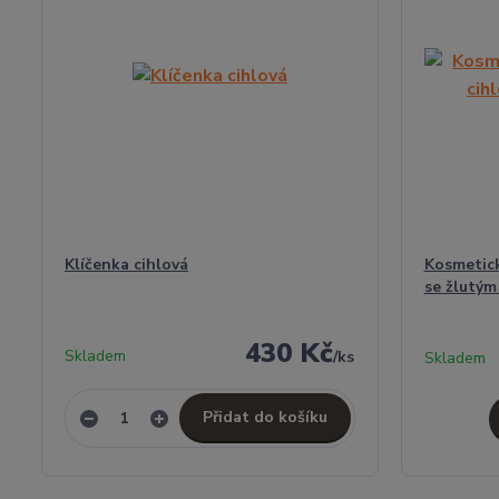
Klíčenka cihlová
Kosmetick
se žlutým
430 Kč
Skladem
/
ks
Skladem
Přidat do košíku