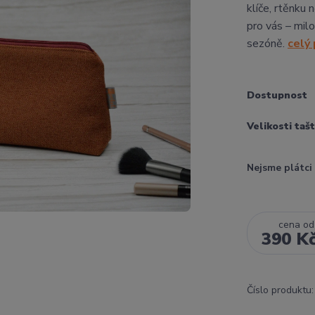
klíče, rtěnku
pro vás – milo
sezóně.
celý
Dostupnost
Velikosti taš
Nejsme plátc
cena od
390 K
Číslo produktu: