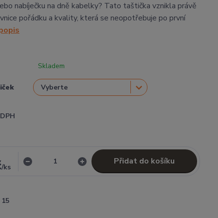
 nebo nabíječku na dně kabelky? Tato taštička vznikla právě
vnice pořádku a kvality, která se neopotřebuje po první
 popis
Skladem
tiček
i DPH
Přidat do košíku
č
/
ks
15