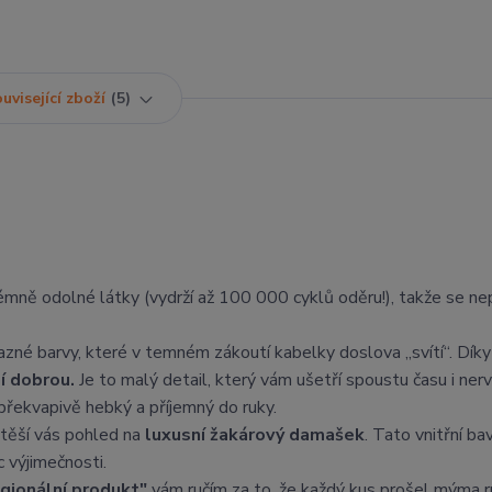
uvisející zboží
5
rémně odolné látky (vydrží až 100 000 cyklů oděru!), takže se ne
azné barvy, které v temném zákoutí kabelky doslova „svítí“. Dík
ní dobrou.
Je to malý detail, který vám ušetří spoustu času i nerv
překvapivě hebký a příjemný do ruky.
těší vás pohled na
luxusní žakárový damašek
. Tato vnitřní ba
 výjimečnosti.
egionální produkt"
vám ručím za to, že každý kus prošel mýma 