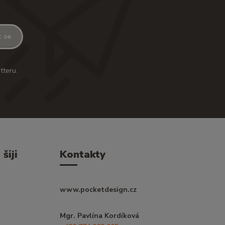
t se
tteru.
šiji
Kontakty
www.pocketdesign.cz
Mgr. Pavlína Kordíková