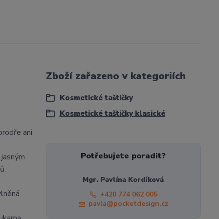
Zboží zařazeno v kategoriích
Kosmetické taštičky
Kosmetické taštičky klasické
prodře ani
Potřebujete poradit?
y jasným
ů.
Mgr. Pavlína Kordíková
vlněná
+420 774 062 005
pavla@pocketdesign.cz
rukama.