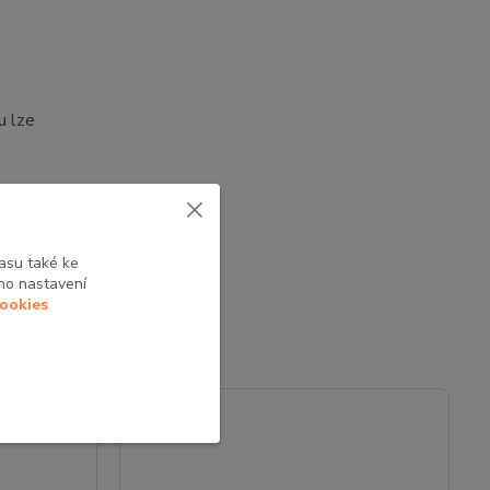
u lze
tak
asu také ke
ho nastavení
cookies