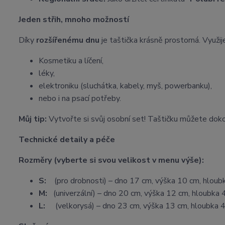
Jeden střih, mnoho možností
Díky
rozšířenému dnu
je taštička krásně prostorná. Využije
Kosmetiku a líčení,
léky,
elektroniku (sluchátka, kabely, myš, powerbanku),
nebo i na psací potřeby.
Můj tip:
Vytvořte si svůj osobní set! Taštičku můžete dok
Technické detaily a péče
Rozměry (vyberte si svou velikost v menu výše):
S:
(pro drobnosti) – dno 17 cm, výška 10 cm, hloub
M:
(univerzální) – dno 20 cm, výška 12 cm, hloubka 
L:
(velkorysá) – dno 23 cm, výška 13 cm, hloubka 4