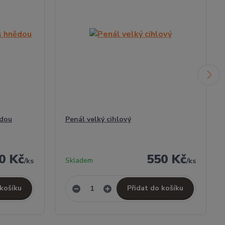
ědou
Penál velký cihlový
0 Kč
550 Kč
Skladem
/
ks
/
ks
 košíku
Přidat do košíku