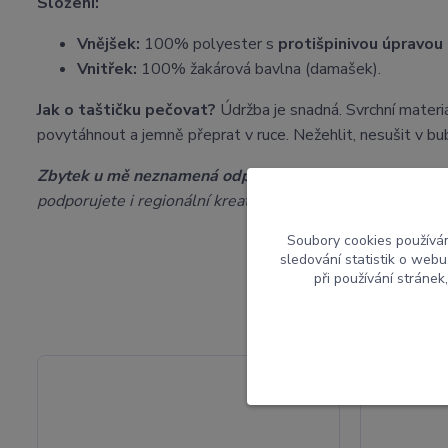
Složení:
Vnějšek:
100% polyester s
protišpinivou úpravou
Vnitřek:
100% žakárová bavlna (damašek).
Jak o taštičku pečovat?
Údržba je snadná. Svrchní materi
povytáhnout a jemně přeprat v ruce. Nežehlit, nesušit v bu
Zbytek u mě neznamená odpad:
Veškeré odstřižky z výro
podporujete i regionální kreativitu.
Soubory cookies používá
sledování statistik o web
při používání stránek