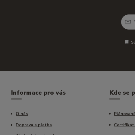
S
Informace pro vás
Kde se 
O nás
Plánované
Doprava a platba
Certifikát