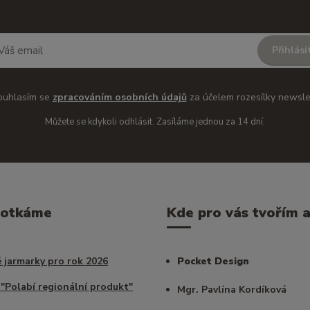
Přihlási
ouhlasím se
zpracováním osobních údajů
za účelem rozesílky newsle
Můžete se kdykoli odhlásit. Zasíláme jednou za 14 dní.
potkáme
Kde pro vás tvořím a 
 jarmarky pro rok 2026
Pocket Design
 "Polabí regionální produkt"
Mgr. Pavlína Kordíková