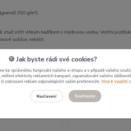
(gramáž 350 g/m²).
ál stačí otřít vlhkým hadříkem s mýdlovou vodou. Vnitřní podšívk
bnové sušičce, nebělit.
by putují do místních školek a škol pro tvoření dětí. Nákupem 
🍪 Jak byste rádi své cookies?
me ke správnému fungování našeho e-shopu a v případě vašeho souhl
u, měření efektivity reklamních kampaní, zapamatování vašeho oblíbené
Související zboží
5
, či zobrazení reklam odpovídajících vašim preferencím.
Více k využití 
Souhlasím
Nastavení