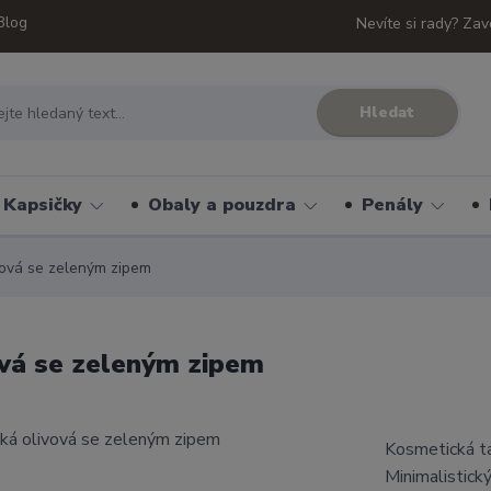
Blog
Nevíte si rady? Zav
Hledat
Kapsičky
Obaly a pouzdra
Penály
vová se zeleným zipem
ová se zeleným zipem
Kosmetická ta
Minimalistick