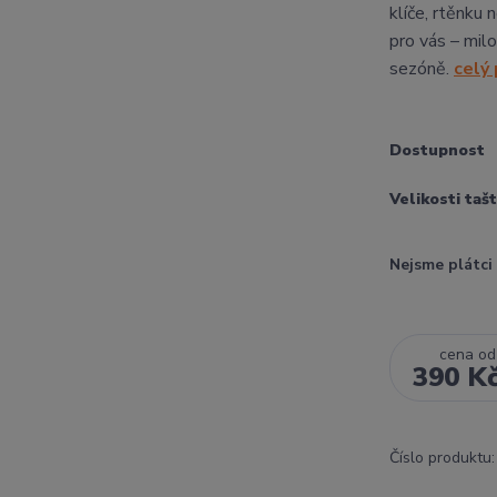
klíče, rtěnku
pro vás – milo
sezóně.
celý
Dostupnost
Velikosti taš
Nejsme plátc
cena od
390 K
Číslo produktu: