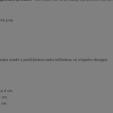
te ji na:
onale sladit s peněženkou nebo klíčenkou ve stejném designu.
ka 4 cm.
4 cm.
 cm.