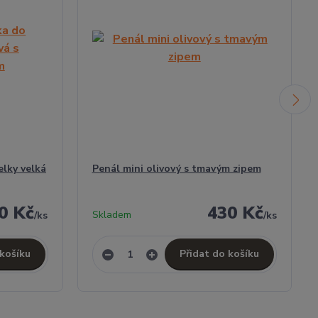
elky velká
Penál mini olivový s tmavým zipem
0 Kč
430 Kč
Skladem
/
ks
/
ks
 košíku
Přidat do košíku