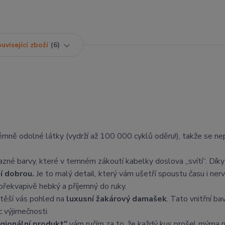
uvisející zboží
6
rémně odolné látky (vydrží až 100 000 cyklů oděru!), takže se ne
azné barvy, které v temném zákoutí kabelky doslova „svítí“. Dík
ní dobrou.
Je to malý detail, který vám ušetří spoustu času i nerv
překvapivě hebký a příjemný do ruky.
těší vás pohled na
luxusní žakárový damašek
. Tato vnitřní ba
 výjimečnosti.
egionální produkt"
vám ručím za to, že každý kus prošel mýma 