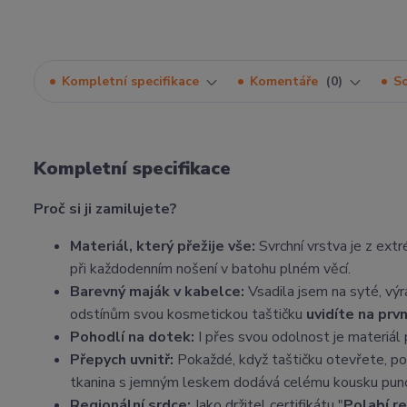
Kompletní specifikace
Komentáře
0
So
Kompletní specifikace
Proč si ji zamilujete?
Materiál, který přežije vše:
Svrchní vrstva je z ext
při každodenním nošení v batohu plném věcí.
Barevný maják v kabelce:
Vsadila jsem na syté, výr
odstínům svou kosmetickou taštičku
uvidíte na prv
Pohodlí na dotek:
I přes svou odolnost je materiál 
Přepych uvnitř:
Pokaždé, když taštičku otevřete, po
tkanina s jemným leskem dodává celému kousku punc
Regionální srdce:
Jako držitel certifikátu "
Polabí r