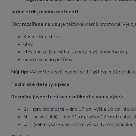
Jeden střih, mnoho možností
Díky
rozšířenému dnu
je taštička krásně prostorná. Využije
Kosmetiku a líčení,
léky,
elektroniku (sluchátka, kabely, myš, powerbanku),
nebo i na psací potřeby.
Můj tip:
Vytvořte si svůj osobní set! Taštičku můžete dok
Technické detaily a péče
Rozměry (vyberte si svou velikost v menu výše):
S:
(pro drobnosti) – dno 17 cm, výška 10 cm, hloub
M:
(univerzální) – dno 20 cm, výška 12 cm, hloubka 
L:
(velkorysá) – dno 23 cm, výška 13 cm, hloubka 4