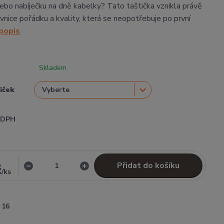
 nebo nabíječku na dně kabelky? Tato taštička vznikla právě
vnice pořádku a kvality, která se neopotřebuje po první
 popis
Skladem
tiček
i DPH
Přidat do košíku
č
/
ks
16