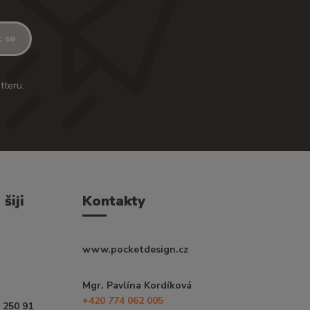
t se
tteru.
šiji
Kontakty
www.pocketdesign.cz
Mgr. Pavlína Kordíková
+420 774 062 005
 250 91