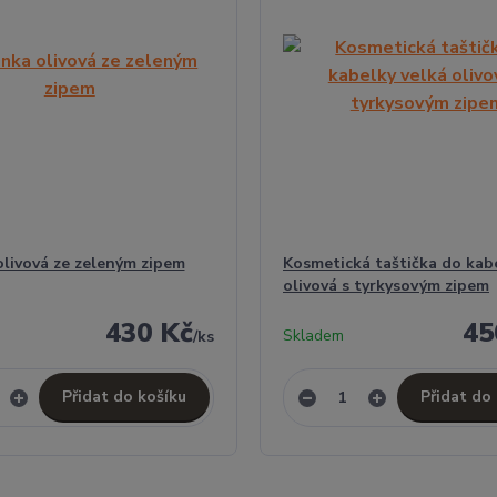
olivová ze zeleným zipem
Kosmetická taštička do kab
olivová s tyrkysovým zipem
430 Kč
45
Skladem
/
ks
Přidat do košíku
Přidat do