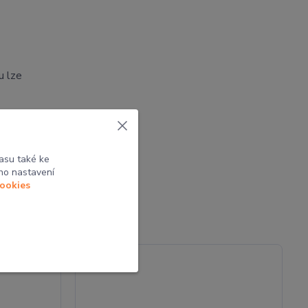
u lze
tak
asu také ke
ho nastavení
cookies