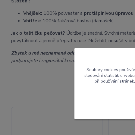
Složení:
Vnějšek:
100% polyester s
protišpinivou úpravou
Vnitřek:
100% žakárová bavlna (damašek).
Jak o taštičku pečovat?
Údržba je snadná. Svrchní materi
povytáhnout a jemně přeprat v ruce. Nežehlit, nesušit v bu
Zbytek u mě neznamená odpad:
Veškeré odstřižky z výro
podporujete i regionální kreativitu.
Soubory cookies používá
sledování statistik o web
při používání stránek