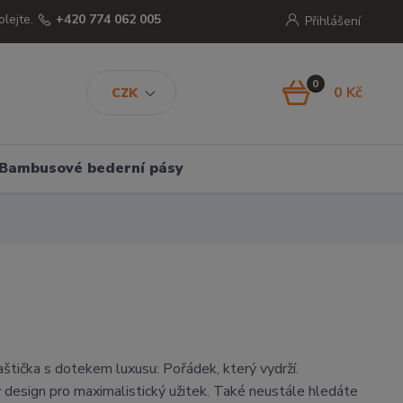
olejte.
+420 774 062 005
Přihlášení
0
0 Kč
CZK
Bambusové bederní pásy
štička s dotekem luxusu: Pořádek, který vydrží.
ý design pro maximalistický užitek. Také neustále hledáte