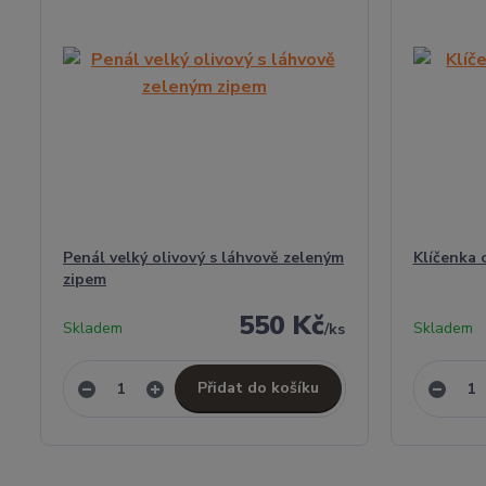
Penál velký olivový s láhvově zeleným
Klíčenka 
zipem
550 Kč
Skladem
Skladem
/
ks
Přidat do košíku