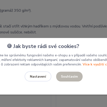
(gramáž 350 g/m²).
ál stačí otřít vlhkým hadříkem s mýdlovou vodou. Vnitřní podšívk
bnové sušičce, nebělit.
by putují do místních školek a škol pro tvoření dětí. Nákupem 
🍪 Jak byste rádi své cookies?
me ke správnému fungování našeho e-shopu a v případě vašeho souhl
u, měření efektivity reklamních kampaní, zapamatování vašeho oblíbené
, či zobrazení reklam odpovídajících vašim preferencím.
Více k využití 
Související zboží
6
Souhlasím
Nastavení