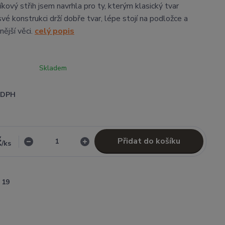
kový střih jsem navrhla pro ty, kterým klasický tvar
své konstrukci drží dobře tvar, lépe stojí na podložce a
ější věci.
celý popis
Skladem
i DPH
č
Přidat do košíku
/
ks
19