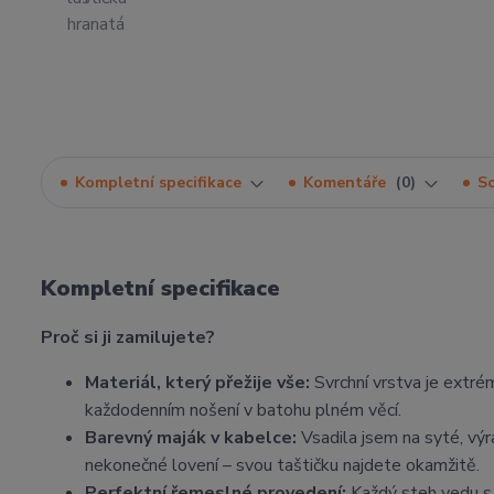
Kompletní specifikace
Komentáře
0
So
Kompletní specifikace
Proč si ji zamilujete?
Materiál, který přežije vše:
Svrchní vrstva je extré
každodenním nošení v batohu plném věcí.
Barevný maják v kabelce:
Vsadila jsem na syté, výr
nekonečné lovení – svou taštičku najdete okamžitě.
Perfektní řemeslné provedení:
Každý steh vedu s 