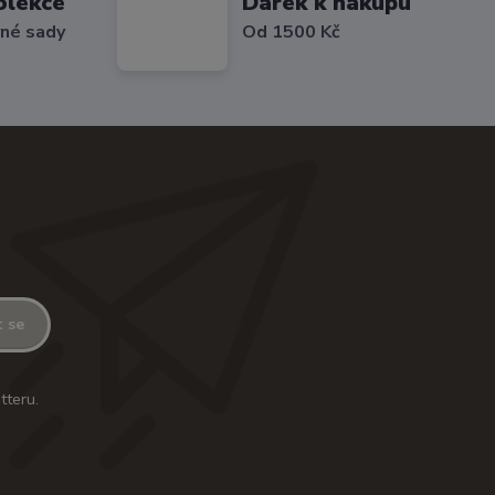
olekce
Dárek k nákupu
vné sady
Od 1500 Kč
t se
tteru.