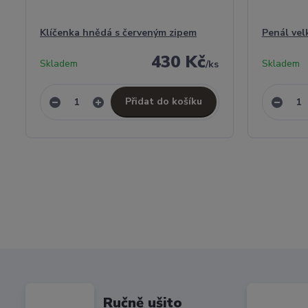
Klíčenka hnědá s červeným zipem
Penál vel
430 Kč
Skladem
Skladem
/
ks
Přidat do košíku
Ručně ušito