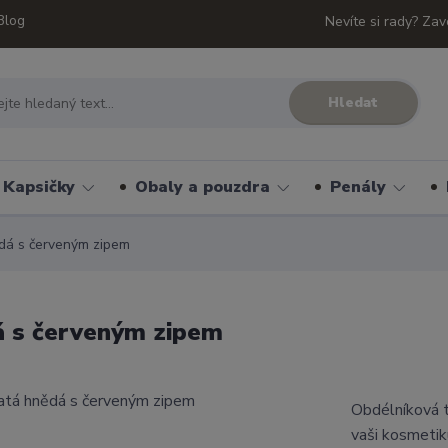
Blog
Nevíte si rady? Zav
Hledat
Kapsičky
Obaly a pouzdra
Penály
ědá s červeným zipem
á s červeným zipem
Obdélníková t
vaši kosmetik