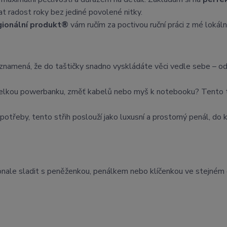
at radost roky bez jediné povolené nitky.
gionální produkt®
vám ručím za poctivou ruční práci z mé lokální
namená, že do taštičky snadno vyskládáte věci vedle sebe – o
elkou powerbanku, změť kabelů nebo myš k notebooku? Tento t
potřeby, tento střih poslouží jako luxusní a prostorný penál, do 
onale sladit s peněženkou, penálkem nebo klíčenkou ve stejném 