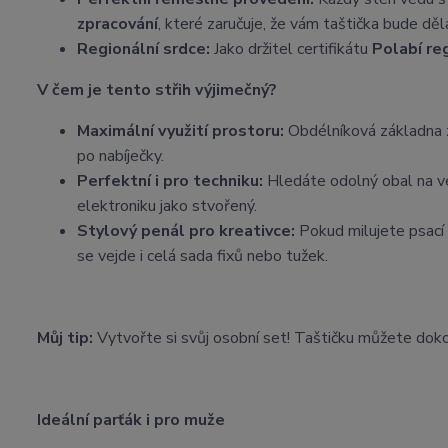
zpracování
, které zaručuje, že vám taštička bude děl
Regionální srdce:
Jako držitel certifikátu
Polabí re
V čem je tento střih výjimečný?
Maximální využití prostoru:
Obdélníková základna z
po nabíječky.
Perfektní i pro techniku:
Hledáte odolný obal na v
elektroniku jako stvořený.
Stylový penál pro kreativce:
Pokud milujete psací 
se vejde i celá sada fixů nebo tužek.
Můj tip:
Vytvořte si svůj osobní set! Taštičku můžete dok
Ideální parťák i pro muže