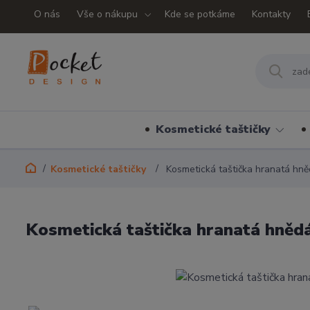
O nás
Vše o nákupu
Kde se potkáme
Kontakty
Kosmetické taštičky
Kosmetické taštičky
Kosmetická taštička hranatá hn
Kosmetická taštička hranatá hněd