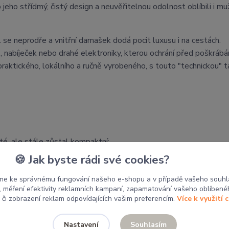
eho střídmý, čistý design a neuvěřitelnou odolnost oblíbili i muž
l se neprodře a vnitřní damašek dodá pocit luxusu i na cestách.
, nabíječek nebo drahé elektroniky, kterou ochrání před poškrábá
raktického, lokálního a ručně vyrobeného, s touto "technickou" t
té, ale stále zůstal kompaktní:
🍪 Jak byste rádi své cookies?
í žakárová bavlna (uvnitř).
me ke správnému fungování našeho e-shopu a v případě vašeho souhl
vnitřní část lze povytáhnout a jemně přeprat v ruce. Nežehlit, ne
u, měření efektivity reklamních kampaní, zapamatování vašeho oblíbené
, či zobrazení reklam odpovídajících vašim preferencím.
Více k využití 
by putují do místních školek a škol pro tvoření dětí. Nákupem 
Souhlasím
Nastavení