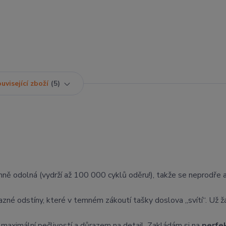
uvisející zboží
5
mně odolná (vydrží až 100 000 cyklů oděru!), takže se neprodře a
azné odstíny, které v temném zákoutí tašky doslova „svítí“. Už 
maximální pečlivostí a důrazem na detail. Zakládám si na
perfe