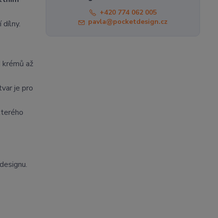
+420 774 062 005
pavla@pocketdesign.cz
 dílny.
d krémů až
var je pro
kterého
designu.