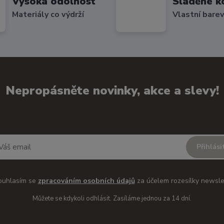
Vysoká odolnost
Sladěné k
Materiály co výdrží
Vlastní bare
Nepropásněte novinky, akce a slevy!
Přihlási
ouhlasím se
zpracováním osobních údajů
za účelem rozesílky newsle
Můžete se kdykoli odhlásit. Zasíláme jednou za 14 dní.