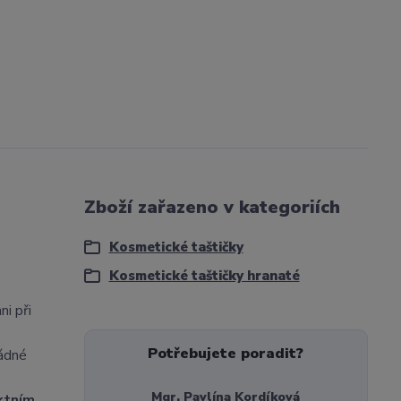
Zboží zařazeno v kategoriích
Kosmetické taštičky
Kosmetické taštičky hranaté
ni při
Potřebujete poradit?
žádné
Mgr. Pavlína Kordíková
ktním