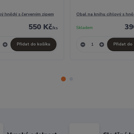
ký hnědý s červeným zipem
Obal na knihu cihlový s hn
550 Kč
39
Skladem
/
ks
Přidat do košíku
Přidat do