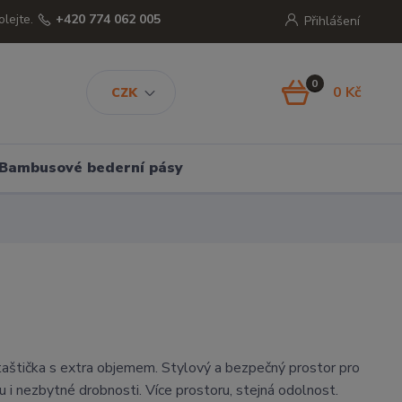
olejte.
+420 774 062 005
Přihlášení
0
0 Kč
CZK
Bambusové bederní pásy
aštička s extra objemem. Stylový a bezpečný prostor pro
u i nezbytné drobnosti. Více prostoru, stejná odolnost.