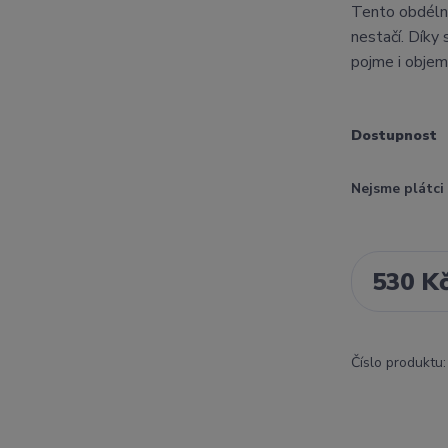
Tento obdélní
nestačí. Díky 
pojme i objemn
Dostupnost
Nejsme plátc
530 K
Číslo produktu: