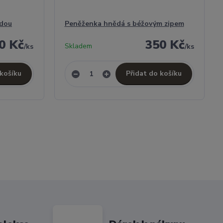
ědou
Peněženka hnědá s béžovým zipem
0 Kč
350 Kč
Skladem
/
ks
/
ks
 košíku
Přidat do košíku