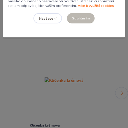
vašeho oblíbeného nastavení při používání stránek, či zobrazení
reklam odpovídajících vašim preferencím.
Více k využití cookies
Související zboží
4
Souhlasím
Nastavení
Klíčenka krémová
Penál velký b