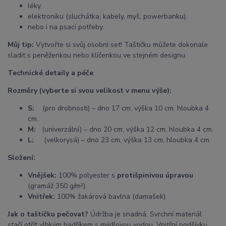
léky,
elektroniku (sluchátka, kabely, myš, powerbanku),
nebo i na psací potřeby.
Můj tip:
Vytvořte si svůj osobní set! Taštičku můžete dokonale
sladit s peněženkou nebo klíčenkou ve stejném designu.
Technické detaily a péče
Rozměry (vyberte si svou velikost v menu výše):
S:
(pro drobnosti) – dno 17 cm, výška 10 cm, hloubka 4
cm.
M:
(univerzální) – dno 20 cm, výška 12 cm, hloubka 4 cm.
L:
(velkorysá) – dno 23 cm, výška 13 cm, hloubka 4 cm.
Složení:
Vnějšek:
100% polyester s
protišpinivou úpravou
(gramáž 350 g/m²).
Vnitřek:
100% žakárová bavlna (damašek).
Jak o taštičku pečovat?
Údržba je snadná. Svrchní materiál
stačí otřít vlhkým hadříkem s mýdlovou vodou. Vnitřní podšívku