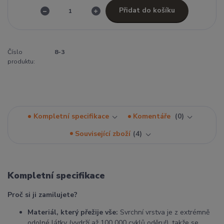
Přidat do košíku
Číslo
8-3
produktu:
Kompletní specifikace
Komentáře
0
Související zboží
4
Kompletní specifikace
Proč si ji zamilujete?
Materiál, který přežije vše:
Svrchní vrstva je z extrémně
odolné látky (vydrží až 100 000 cyklů oděru!), takže se