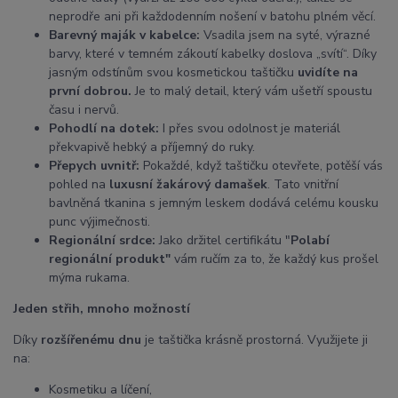
neprodře ani při každodenním nošení v batohu plném věcí.
Barevný maják v kabelce:
Vsadila jsem na syté, výrazné
barvy, které v temném zákoutí kabelky doslova „svítí“. Díky
jasným odstínům svou kosmetickou taštičku
uvidíte na
první dobrou.
Je to malý detail, který vám ušetří spoustu
času i nervů.
Pohodlí na dotek:
I přes svou odolnost je materiál
překvapivě hebký a příjemný do ruky.
Přepych uvnitř:
Pokaždé, když taštičku otevřete, potěší vás
pohled na
luxusní žakárový damašek
. Tato vnitřní
bavlněná tkanina s jemným leskem dodává celému kousku
punc výjimečnosti.
Regionální srdce:
Jako držitel certifikátu "
Polabí
regionální produkt"
vám ručím za to, že každý kus prošel
mýma rukama.
Jeden střih, mnoho možností
Díky
rozšířenému dnu
je taštička krásně prostorná. Využijete ji
na:
Kosmetiku a líčení,