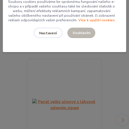
Soubory cookies používáme ke správnému fungování našeho e-
Mgr. Pavlína Kordíková
shopu a v případě vašeho souhlasu také ke sledování statistik o
webu, měření efektivity reklamních kampaní, zapamatování
+420 774 062 005
vašeho oblíbeného nastavení při používání stránek, či zobrazení
pavla@pocketdesign.cz
reklam odpovídajících vašim preferencím.
Více k využití cookies
Souhlasím
Nastavení
Související zboží
6