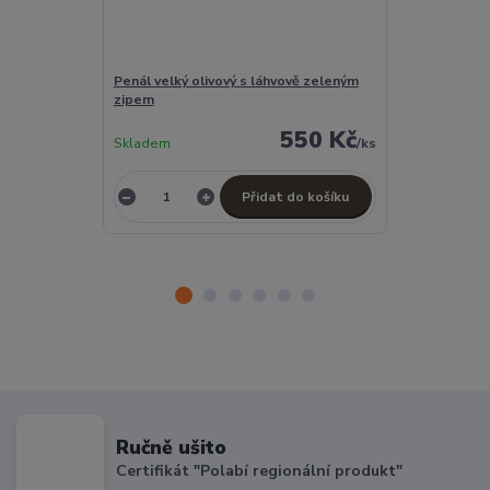
Penál velký olivový s láhvově zeleným
Klíčenka oliv
zipem
550 Kč
Skladem
/
ks
Skladem
Přidat do košíku
Ručně ušito
Certifikát "Polabí regionální produkt"