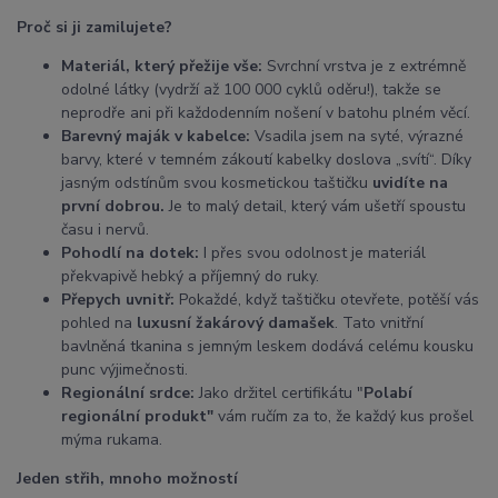
Proč si ji zamilujete?
Materiál, který přežije vše:
Svrchní vrstva je z extrémně
odolné látky (vydrží až 100 000 cyklů oděru!), takže se
neprodře ani při každodenním nošení v batohu plném věcí.
Barevný maják v kabelce:
Vsadila jsem na syté, výrazné
barvy, které v temném zákoutí kabelky doslova „svítí“. Díky
jasným odstínům svou kosmetickou taštičku
uvidíte na
první dobrou.
Je to malý detail, který vám ušetří spoustu
času i nervů.
Pohodlí na dotek:
I přes svou odolnost je materiál
překvapivě hebký a příjemný do ruky.
Přepych uvnitř:
Pokaždé, když taštičku otevřete, potěší vás
pohled na
luxusní žakárový damašek
. Tato vnitřní
bavlněná tkanina s jemným leskem dodává celému kousku
punc výjimečnosti.
Regionální srdce:
Jako držitel certifikátu "
Polabí
regionální produkt"
vám ručím za to, že každý kus prošel
mýma rukama.
Jeden střih, mnoho možností