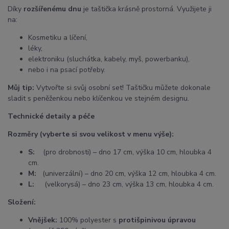
Díky
rozšířenému dnu
je taštička krásně prostorná. Využijete ji
na:
Kosmetiku a líčení,
léky,
elektroniku (sluchátka, kabely, myš, powerbanku),
nebo i na psací potřeby.
Můj tip:
Vytvořte si svůj osobní set! Taštičku můžete dokonale
sladit s peněženkou nebo klíčenkou ve stejném designu.
Technické detaily a péče
Rozměry (vyberte si svou velikost v menu výše):
S:
(pro drobnosti) – dno 17 cm, výška 10 cm, hloubka 4
cm.
M:
(univerzální) – dno 20 cm, výška 12 cm, hloubka 4 cm.
L:
(velkorysá) – dno 23 cm, výška 13 cm, hloubka 4 cm.
Složení:
Vnějšek:
100% polyester s
protišpinivou úpravou