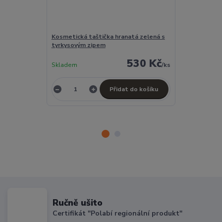
Kosmetická taštička hranatá zelená s
Peněženka ze
tyrkysovým zipem
530 Kč
Skladem
/
ks
Skladem
Přidat do košíku
Ručně ušito
Certifikát "Polabí regionální produkt"