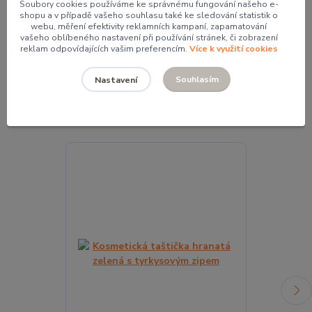
Soubory cookies používáme ke správnému fungování našeho e-
Mgr. Pavlína Kordíková
shopu a v případě vašeho souhlasu také ke sledování statistik o
webu, měření efektivity reklamních kampaní, zapamatování
+420 774 062 005
vašeho oblíbeného nastavení při používání stránek, či zobrazení
pavla@pocketdesign.cz
reklam odpovídajících vašim preferencím.
Více k využití cookies
Souhlasím
Nastavení
Související zboží
2