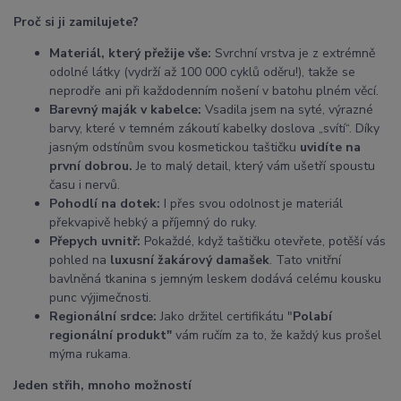
Proč si ji zamilujete?
Materiál, který přežije vše:
Svrchní vrstva je z extrémně
odolné látky (vydrží až 100 000 cyklů oděru!), takže se
neprodře ani při každodenním nošení v batohu plném věcí.
Barevný maják v kabelce:
Vsadila jsem na syté, výrazné
barvy, které v temném zákoutí kabelky doslova „svítí“. Díky
jasným odstínům svou kosmetickou taštičku
uvidíte na
první dobrou.
Je to malý detail, který vám ušetří spoustu
času i nervů.
Pohodlí na dotek:
I přes svou odolnost je materiál
překvapivě hebký a příjemný do ruky.
Přepych uvnitř:
Pokaždé, když taštičku otevřete, potěší vás
pohled na
luxusní žakárový damašek
. Tato vnitřní
bavlněná tkanina s jemným leskem dodává celému kousku
punc výjimečnosti.
Regionální srdce:
Jako držitel certifikátu "
Polabí
regionální produkt"
vám ručím za to, že každý kus prošel
mýma rukama.
Jeden střih, mnoho možností