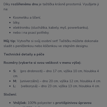
Díky
rozšířenému dnu
je taštička krásně prostorná. Využijete ji
na:
Kosmetiku a líčení,
léky,
elektroniku (sluchátka, kabely, myš, powerbanku),
nebo i na psací potřeby.
Můj tip:
Vytvořte si svůj osobní set! Taštičku můžete dokonale
sladit s peněženkou nebo klíčenkou ve stejném designu.
Technické detaily a péče
Rozměry (vyberte si svou velikost v menu výše):
S:
(pro drobnosti) – dno 17 cm, výška 10 cm, hloubka 4
cm.
M:
(univerzální) – dno 20 cm, výška 12 cm, hloubka 4 cm.
L:
(velkorysá) – dno 23 cm, výška 13 cm, hloubka 4 cm.
Složení:
Vnějšek:
100% polyester s
protišpinivou úpravou