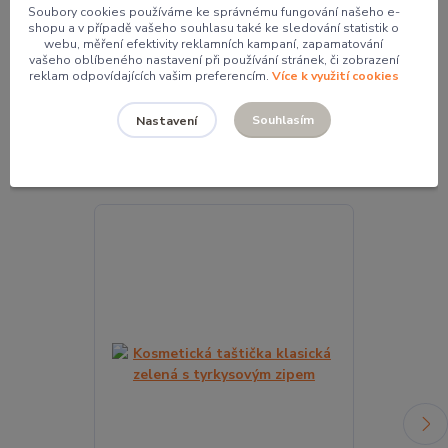
Soubory cookies používáme ke správnému fungování našeho e-
Mgr. Pavlína Kordíková
shopu a v případě vašeho souhlasu také ke sledování statistik o
+420 774 062 005
webu, měření efektivity reklamních kampaní, zapamatování
pavla@pocketdesign.cz
vašeho oblíbeného nastavení při používání stránek, či zobrazení
reklam odpovídajících vašim preferencím.
Více k využití cookies
Souhlasím
Nastavení
Související zboží
3