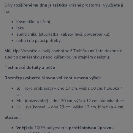
Díky
rozšířenému dnu
je taštička krásně prostorná. Využijete ji
na:
Kosmetiku a líčení,
léky,
elektroniku (sluchátka, kabely, myš, powerbanku),
nebo i na psací potřeby.
Můj tip:
Vytvořte si svůj osobní set! Taštičku můžete dokonale
sladit s peněženkou nebo klíčenkou ve stejném designu.
Technické detaily a péče
Rozměry (vyberte si svou velikost v menu výše):
S:
(pro drobnosti) – dno 17 cm, výška 10 cm, hloubka 4
cm.
M:
(univerzální) – dno 20 cm, výška 12 cm, hloubka 4 cm.
L:
(velkorysá) – dno 23 cm, výška 13 cm, hloubka 4 cm.
Složení:
Vnějšek:
100% polyester s
protišpinivou úpravou