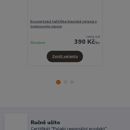
Kosmetická taštička klasická zelená s
Klíčenka zele
tyrkysovým zipem
cena od
390 Kč
Skladem
Skladem
/
ks
Zvolit variantu
Ručně ušito
Certifikát "Polabí regionální produkt"