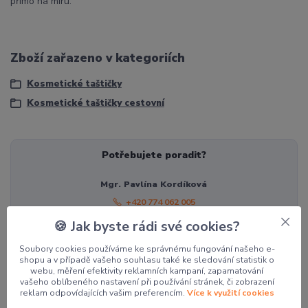
přímo na míru.
Zboží zařazeno v kategoriích
Kosmetické taštičky
Kosmetické taštičky cestovní
Potřebujete poradit?
Mgr. Pavlína Kordíková
+420 774 062 005
pavla@pocketdesign.cz
🍪 Jak byste rádi své cookies?
Soubory cookies používáme ke správnému fungování našeho e-
shopu a v případě vašeho souhlasu také ke sledování statistik o
Související zboží
4
webu, měření efektivity reklamních kampaní, zapamatování
vašeho oblíbeného nastavení při používání stránek, či zobrazení
reklam odpovídajících vašim preferencím.
Více k využití cookies