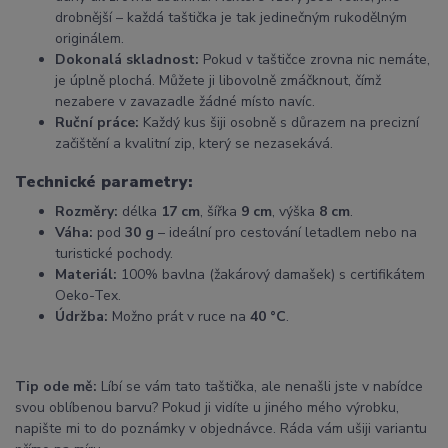
drobnější – každá taštička je tak jedinečným rukodělným
originálem.
Dokonalá skladnost:
Pokud v taštičce zrovna nic nemáte,
je úplně plochá. Můžete ji libovolně zmáčknout, čímž
nezabere v zavazadle žádné místo navíc.
Ruční práce:
Každý kus šiji osobně s důrazem na precizní
začištění a kvalitní zip, který se nezasekává.
Technické parametry:
Rozměry:
délka
17 cm
, šířka
9 cm
, výška
8 cm
.
Váha:
pod
30 g
– ideální pro cestování letadlem nebo na
turistické pochody.
Materiál:
100% bavlna (žakárový damašek) s certifikátem
Oeko-Tex.
Údržba:
Možno prát v ruce na
40 °C
.
Tip ode mě:
Líbí se vám tato taštička, ale nenašli jste v nabídce
svou oblíbenou barvu? Pokud ji vidíte u jiného mého výrobku,
napište mi to do poznámky v objednávce. Ráda vám ušiji variantu