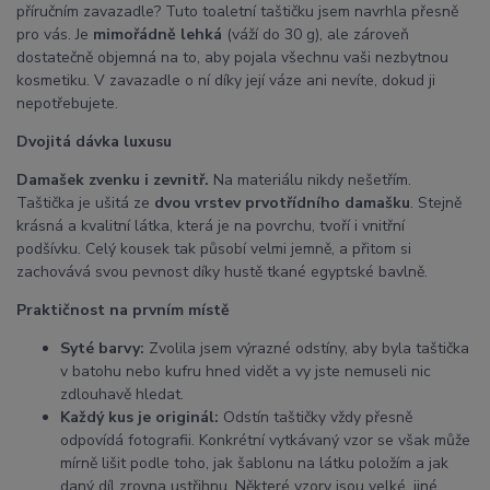
příručním zavazadle? Tuto toaletní taštičku jsem navrhla přesně
pro vás. Je
mimořádně lehká
(váží do 30 g), ale zároveň
dostatečně objemná na to, aby pojala všechnu vaši nezbytnou
kosmetiku. V zavazadle o ní díky její váze ani nevíte, dokud ji
nepotřebujete.
Dvojitá dávka luxusu
Damašek zvenku i zevnitř.
Na materiálu nikdy nešetřím.
Taštička je ušitá ze
dvou vrstev prvotřídního damašku
. Stejně
krásná a kvalitní látka, která je na povrchu, tvoří i vnitřní
podšívku. Celý kousek tak působí velmi jemně, a přitom si
zachovává svou pevnost díky hustě tkané egyptské bavlně.
Praktičnost na prvním místě
Syté barvy:
Zvolila jsem výrazné odstíny, aby byla taštička
v batohu nebo kufru hned vidět a vy jste nemuseli nic
zdlouhavě hledat.
Každý kus je originál:
Odstín taštičky vždy přesně
odpovídá fotografii. Konkrétní vytkávaný vzor se však může
mírně lišit podle toho, jak šablonu na látku položím a jak
daný díl zrovna ustřihnu. Některé vzory jsou velké, jiné