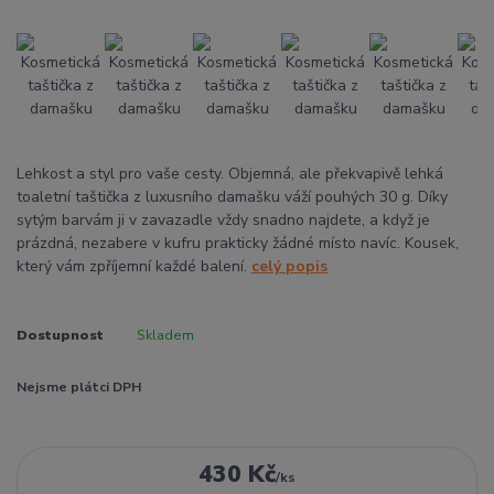
Lehkost a styl pro vaše cesty. Objemná, ale překvapivě lehká
toaletní taštička z luxusního damašku váží pouhých 30 g. Díky
sytým barvám ji v zavazadle vždy snadno najdete, a když je
prázdná, nezabere v kufru prakticky žádné místo navíc. Kousek,
který vám zpříjemní každé balení.
celý popis
Dostupnost
Skladem
Nejsme plátci DPH
430 Kč
/
ks