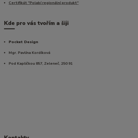
Certifikát "Polabí regionální produkt"
Kde pro vás tvořím a šiji
Pocket Design
Mgr. Pavlína Kordíková
Pod Kapličkou 857, Zeleneč, 250 91
Kontakty