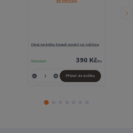
Obal na knihu tmavě modrý se světlou
Penál velký m
390 Kč
Skladem
/
ks
Skladem
Přidat do košíku