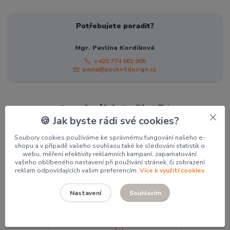
Potřebujete poradit?
Mgr. Pavlína Kordíková
+420 774 062 005
pavla@pocketdesign.cz
Související zboží
7
🍪 Jak byste rádi své cookies?
Soubory cookies používáme ke správnému fungování našeho e-
shopu a v případě vašeho souhlasu také ke sledování statistik o
webu, měření efektivity reklamních kampaní, zapamatování
vašeho oblíbeného nastavení při používání stránek, či zobrazení
reklam odpovídajících vašim preferencím.
Více k využití cookies
Souhlasím
Nastavení