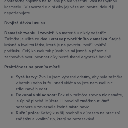
dostatečně objemná na to, aby pojala všechnu vaši nezbytnou
kosmetiku. V zavazadle o ní díky její váze ani nevíte, dokud ji
nepotřebujete.
Dvojitá dávka luxusu
Damašek zvenku i zevnitř.
Na materiálu nikdy nešetřím.
Taštička je ušitá ze
dvou vrstev prvotřídního damašku
. Stejně
krásná a kvalitní látka, která je na povrchu, tvoří i vnitřní
podšívku. Celý kousek tak působí velmi jemně, a přitom si
zachovává svou pevnost díky hustě tkané egyptské bavlně.
Praktičnost na prvním místě
Syté barvy:
Zvolila jsem výrazné odstíny, aby byla taštička
v batohu nebo kufru hned vidět a vy jste nemuseli nic
zdlouhavě hledat.
Dokonalá skladnost:
Pokud v taštičce zrovna nic nemáte,
je úplně plochá. Můžete ji libovolně zmáčknout, čímž
nezabere v zavazadle žádné místo navíc.
Ruční práce:
Každý kus šiji osobně s důrazem na precizní
začištění a kvalitní zip, který se nezasekává.