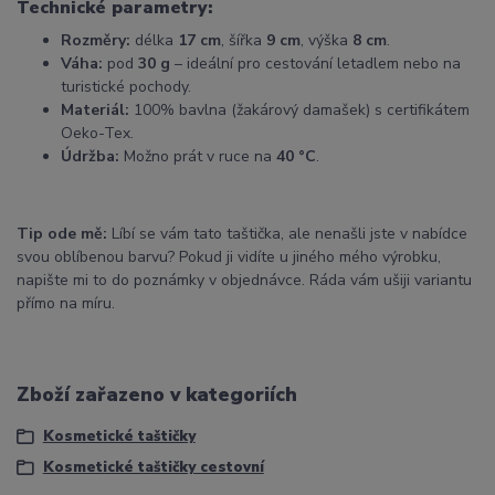
Technické parametry:
Rozměry:
délka
17 cm
, šířka
9 cm
, výška
8 cm
.
Váha:
pod
30 g
– ideální pro cestování letadlem nebo na
turistické pochody.
Materiál:
100% bavlna (žakárový damašek) s certifikátem
Oeko-Tex.
Údržba:
Možno prát v ruce na
40 °C
.
Tip ode mě:
Líbí se vám tato taštička, ale nenašli jste v nabídce
svou oblíbenou barvu? Pokud ji vidíte u jiného mého výrobku,
napište mi to do poznámky v objednávce. Ráda vám ušiji variantu
přímo na míru.
Zboží zařazeno v kategoriích
Kosmetické taštičky
Kosmetické taštičky cestovní