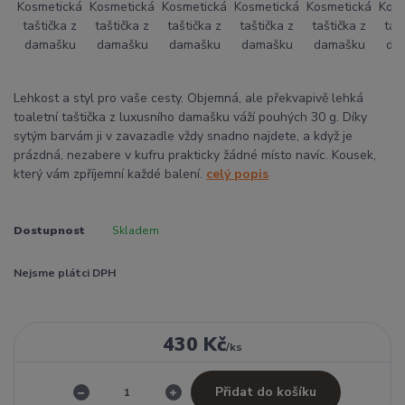
Lehkost a styl pro vaše cesty. Objemná, ale překvapivě lehká
toaletní taštička z luxusního damašku váží pouhých 30 g. Díky
sytým barvám ji v zavazadle vždy snadno najdete, a když je
prázdná, nezabere v kufru prakticky žádné místo navíc. Kousek,
který vám zpříjemní každé balení.
celý popis
Dostupnost
Skladem
Nejsme plátci DPH
430 Kč
/
ks
Přidat do košíku