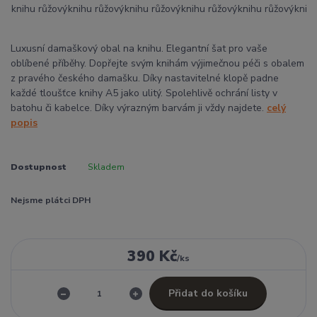
Luxusní damaškový obal na knihu. Elegantní šat pro vaše
oblíbené příběhy. Dopřejte svým knihám výjimečnou péči s obalem
z pravého českého damašku. Díky nastavitelné klopě padne
každé tloušťce knihy A5 jako ulitý. Spolehlivě ochrání listy v
batohu či kabelce. Díky výrazným barvám ji vždy najdete.
celý
popis
Dostupnost
Skladem
Nejsme plátci DPH
390 Kč
/
ks
Přidat do košíku