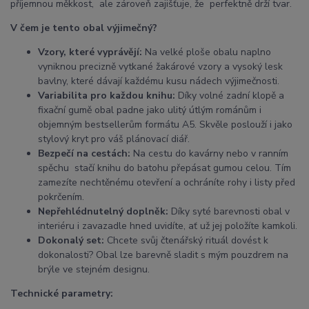
příjemnou měkkost, ale zároveň zajišťuje, že perfektně drží tvar.
V čem je tento obal výjimečný?
Vzory, které vyprávějí:
Na velké ploše obalu naplno
vyniknou precizně vytkané žakárové vzory a vysoký lesk
bavlny, které dávají každému kusu nádech výjimečnosti.
Variabilita pro každou knihu:
Díky volné zadní klopě a
fixační gumě obal padne jako ulitý útlým románům i
objemným bestsellerům formátu A5. Skvěle poslouží i jako
stylový kryt pro váš plánovací diář.
Bezpečí na cestách:
Na cestu do kavárny nebo v ranním
spěchu stačí knihu do batohu přepásat gumou celou. Tím
zamezíte nechtěnému otevření a ochráníte rohy i listy před
pokrčením.
Nepřehlédnutelný doplněk:
Díky syté barevnosti obal v
interiéru i zavazadle hned uvidíte, ať už jej položíte kamkoli.
Dokonalý set:
Chcete svůj čtenářský rituál dovést k
dokonalosti? Obal lze barevně sladit s mým pouzdrem na
brýle ve stejném designu.
Technické parametry: