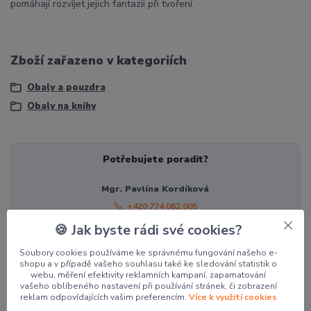
pomáhají rozvíjet jejich fantazii při tvoření.
Zboží zařazeno v kategoriích
Obaly a pouzdra
Obaly na knihy
Potřebujete poradit?
Mgr. Pavlína Kordíková
+420 774 062 005
pavla@pocketdesign.cz
🍪 Jak byste rádi své cookies?
Soubory cookies používáme ke správnému fungování našeho e-
shopu a v případě vašeho souhlasu také ke sledování statistik o
Související zboží
5
webu, měření efektivity reklamních kampaní, zapamatování
vašeho oblíbeného nastavení při používání stránek, či zobrazení
reklam odpovídajících vašim preferencím.
Více k využití cookies