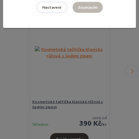
Souhlasím
Nastavení
Kosmetická taštička klasická růžová s
Kosmetická t
šedým zipem
celorůžová
cena od
390 Kč
Skladem
Skladem
/
ks