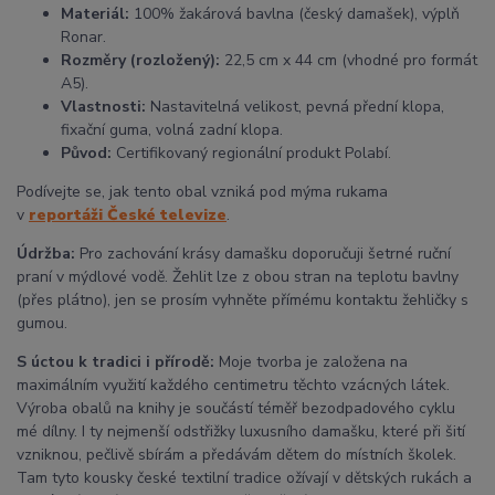
Materiál:
100% žakárová bavlna (český damašek), výplň
Ronar.
Rozměry (rozložený):
22,5 cm x 44 cm (vhodné pro formát
A5).
Vlastnosti:
Nastavitelná velikost, pevná přední klopa,
fixační guma, volná zadní klopa.
Původ:
Certifikovaný regionální produkt Polabí.
Podívejte se, jak tento obal vzniká pod mýma rukama
v
reportáži České televize
.
Údržba:
Pro zachování krásy damašku doporučuji šetrné ruční
praní v mýdlové vodě. Žehlit lze z obou stran na teplotu bavlny
(přes plátno), jen se prosím vyhněte přímému kontaktu žehličky s
gumou.
S úctou k tradici i přírodě:
Moje tvorba je založena na
maximálním využití každého centimetru těchto vzácných látek.
Výroba obalů na knihy je součástí téměř bezodpadového cyklu
mé dílny. I ty nejmenší odstřižky luxusního damašku, které při šití
vzniknou, pečlivě sbírám a předávám dětem do místních školek.
Tam tyto kousky české textilní tradice ožívají v dětských rukách a